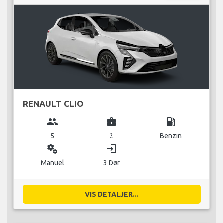
RENAULT CLIO
group
business_center
local_gas_station
5
2
Benzin
miscellaneous_services
login
Manuel
3 Dør
VIS DETALJER...