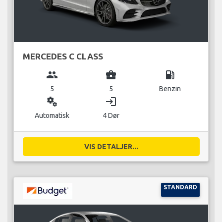
MERCEDES C CLASS
group
business_center
local_gas_station
5
5
Benzin
miscellaneous_services
login
Automatisk
4 Dør
VIS DETALJER...
STANDARD