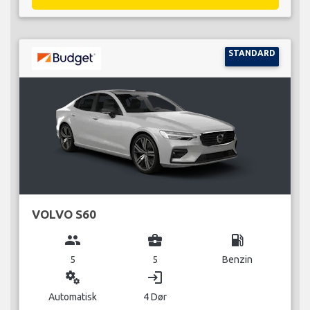
STANDARD
VOLVO S60
group
business_center
local_gas_station
5
5
Benzin
miscellaneous_services
login
Automatisk
4 Dør