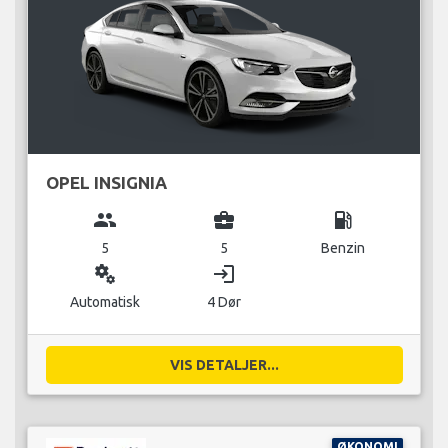
OPEL INSIGNIA
group
business_center
local_gas_station
5
5
Benzin
miscellaneous_services
login
Automatisk
4 Dør
VIS DETALJER...
ØKONOMI