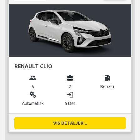
RENAULT CLIO
group
business_center
local_gas_station
5
2
Benzin
miscellaneous_services
login
Automatisk
5 Dør
VIS DETALJER...