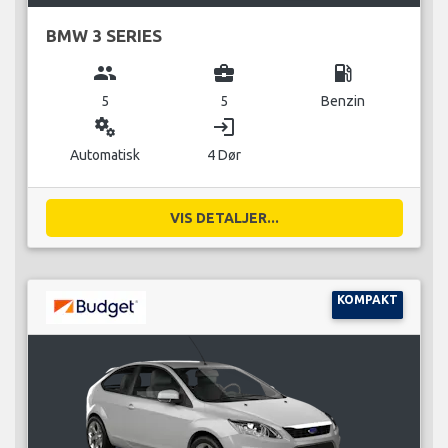
BMW 3 SERIES
group
business_center
local_gas_station
5
5
Benzin
miscellaneous_services
login
Automatisk
4 Dør
VIS DETALJER...
KOMPAKT