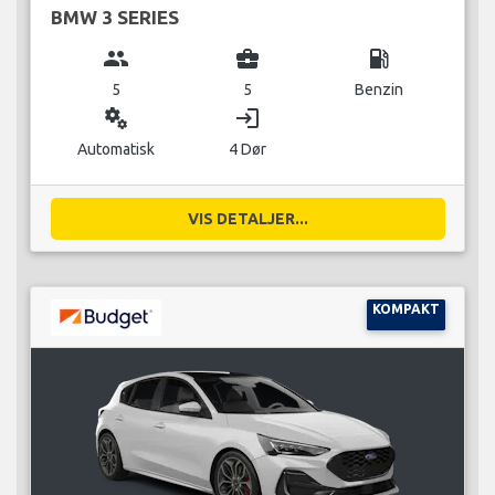
BMW 3 SERIES
group
business_center
local_gas_station
5
5
Benzin
miscellaneous_services
login
Automatisk
4 Dør
VIS DETALJER...
KOMPAKT