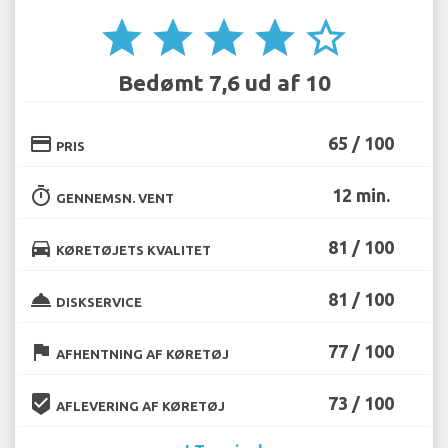
star
star
star
star
star_border
Bedømt 7,6 ud af 10
credit_card
65 / 100
PRIS
timer
12 min.
GENNEMSN. VENT
directions_car
81 / 100
KØRETØJETS KVALITET
room_service
81 / 100
DISKSERVICE
flag
77 / 100
AFHENTNING AF KØRETØJ
beenhere
73 / 100
AFLEVERING AF KØRETØJ