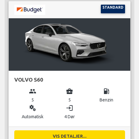
STANDARD
VOLVO S60
group
business_center
local_gas_station
5
5
Benzin
miscellaneous_services
login
Automatisk
4 Dør
VIS DETALJER...