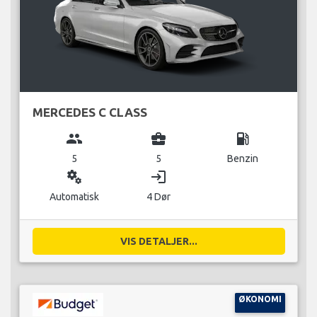
MERCEDES C CLASS
group
business_center
local_gas_station
5
5
Benzin
miscellaneous_services
login
Automatisk
4 Dør
VIS DETALJER...
ØKONOMI