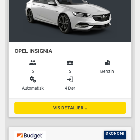
OPEL INSIGNIA
group
business_center
local_gas_station
5
5
Benzin
miscellaneous_services
login
Automatisk
4 Dør
VIS DETALJER...
ØKONOMI