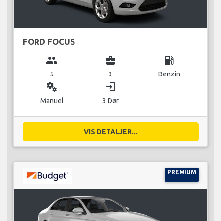
FORD FOCUS
group
business_center
local_gas_station
5
3
Benzin
miscellaneous_services
login
Manuel
3 Dør
VIS DETALJER...
PREMIUM