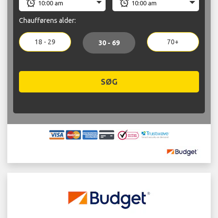
Chaufførens alder:
18 - 29
70+
30 - 69
SØG