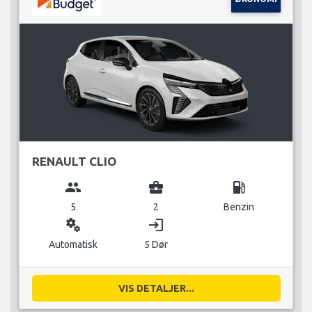
RENAULT CLIO
group
business_center
local_gas_station
5
2
Benzin
miscellaneous_services
login
Automatisk
5 Dør
VIS DETALJER...