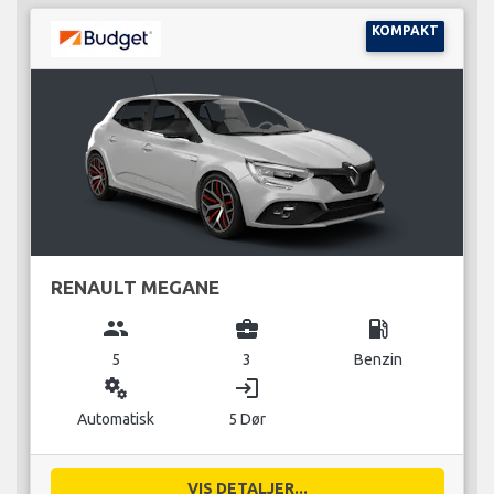
KOMPAKT
RENAULT MEGANE
group
business_center
local_gas_station
5
3
Benzin
miscellaneous_services
login
Automatisk
5 Dør
VIS DETALJER...