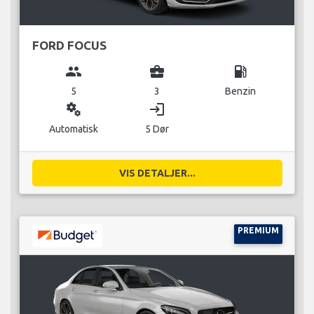
FORD FOCUS
group
business_center
local_gas_station
5
3
Benzin
miscellaneous_services
login
Automatisk
5 Dør
VIS DETALJER...
PREMIUM