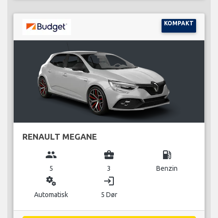
KOMPAKT
RENAULT MEGANE
group
business_center
local_gas_station
5
3
Benzin
miscellaneous_services
login
Automatisk
5 Dør