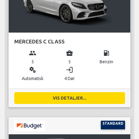
MERCEDES C CLASS
group
business_center
local_gas_station
5
5
Benzin
miscellaneous_services
login
Automatisk
4 Dør
VIS DETALJER...
STANDARD