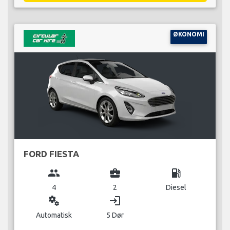
ØKONOMI
FORD FIESTA
group
business_center
local_gas_station
4
2
Diesel
miscellaneous_services
login
Automatisk
5 Dør