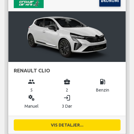
ØKONOMI
RENAULT CLIO
group
business_center
local_gas_station
5
2
Benzin
miscellaneous_services
login
Manuel
3 Dør
VIS DETALJER...