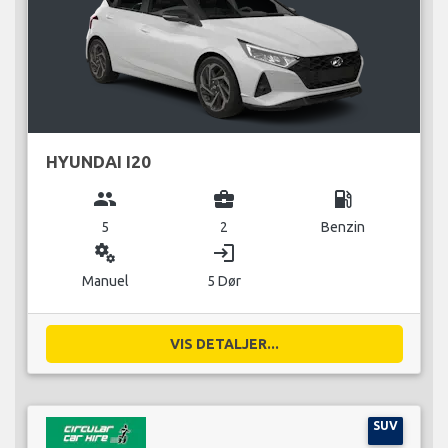
HYUNDAI I20
group
business_center
local_gas_station
5
2
Benzin
miscellaneous_services
login
Manuel
5 Dør
VIS DETALJER...
SUV