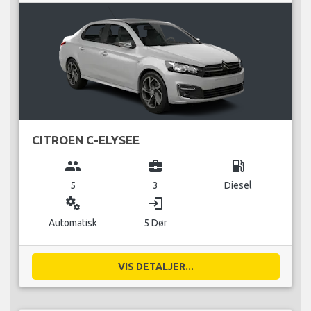
CITROEN C-ELYSEE
group
business_center
local_gas_station
5
3
Diesel
miscellaneous_services
login
Automatisk
5 Dør
VIS DETALJER...