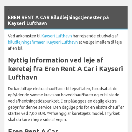
`
EREN RENT A CAR Biludlejningstjenester på
Kayseri Lufthavn
Ved ankomsten til
Kayseri Lufthavn
har rejsende et udvalg af
biludlejningsfirmaer i Kayseri Lufthavn
at vælge imellem til leje
af en bil.
Nyttig information ved leje af
køretøj fra Eren Rent A Car i Kayseri
Lufthavn
Du kan tilføje ekstra chauffører til lejeaftalen, forudsat at de
opfylder de samme krav som hovedchaufføren og er til stede
ved afhentningstidspunktet. Der pålægges en daglig ekstra
gebyr for denne service. Den daglige pris for en ekstra chauffør
starter ved 7,00 EUR. *Afhængig af køretøjets model. I Tyrkiet
skal du køre i højre side af vejen.
Eren Rent A Car