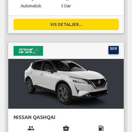
Automatisk
5 Dør
VIS DETALJER...
SUV
NISSAN QASHQAI
group
business_center
local_gas_station