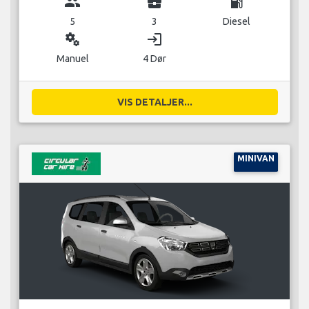
group
business_center
local_gas_station
5
3
Diesel
miscellaneous_services
login
Manuel
4 Dør
VIS DETALJER...
MINIVAN