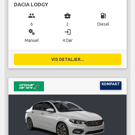
DACIA LODGY
group
business_center
local_gas_station
6
2
Diesel
miscellaneous_services
login
Manuel
4 Dør
VIS DETALJER...
KOMPAKT