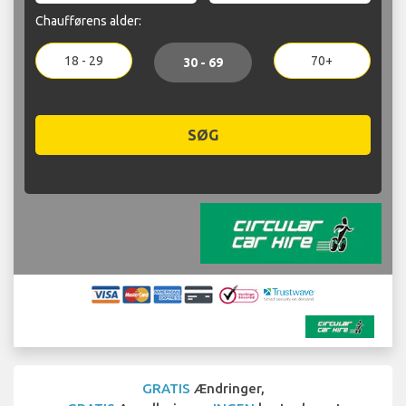
Chaufførens alder:
18 - 29
70+
30 - 69
SØG
GRATIS
Ændringer,