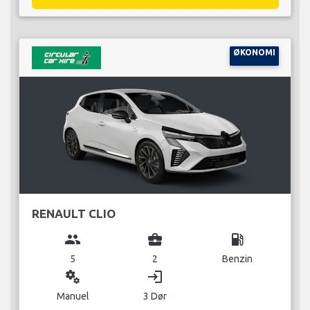
ØKONOMI
RENAULT CLIO
group
business_center
local_gas_station
5
2
Benzin
miscellaneous_services
login
Manuel
3 Dør