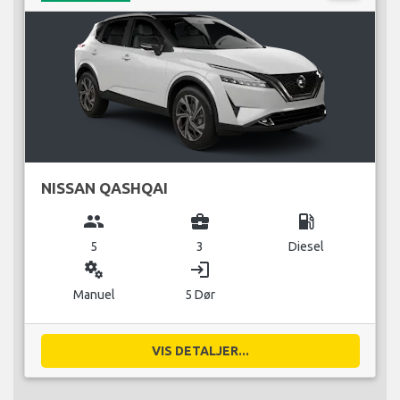
NISSAN QASHQAI
group
business_center
local_gas_station
5
3
Diesel
miscellaneous_services
login
Manuel
5 Dør
VIS DETALJER...