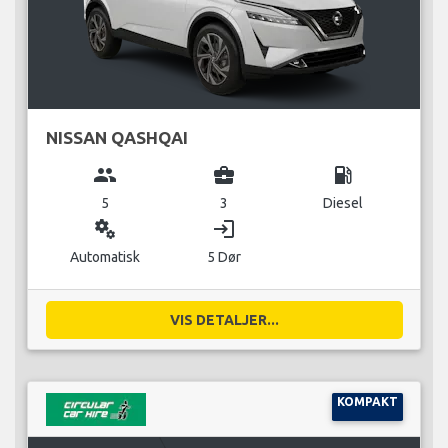
NISSAN QASHQAI
group
business_center
local_gas_station
5
3
Diesel
miscellaneous_services
login
Automatisk
5 Dør
VIS DETALJER...
KOMPAKT