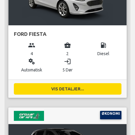
FORD FIESTA
group
business_center
local_gas_station
4
2
Diesel
miscellaneous_services
login
Automatisk
5 Dør
VIS DETALJER...
ØKONOMI