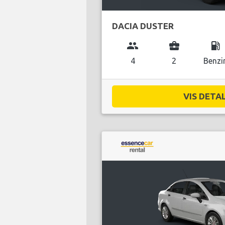
DACIA DUSTER
group
business_center
local_gas_station
4
2
Benzi
VIS DETAL