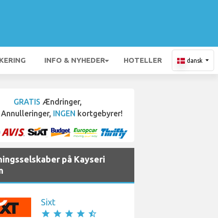
KERING
INFO & NYHEDER
HOTELLER
dansk
GRATIS
Ændringer,
Annulleringer,
INGEN
kortgebyrer!
jningsselskaber på Kayseri
n
Sixt
star
star
star
star
star_half