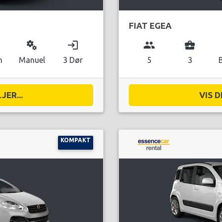
FIAT EGEA
miscellaneous_services
login
group
business_center
n
Manuel
3 Dør
5
3
JER...
VIS D
KOMPAKT