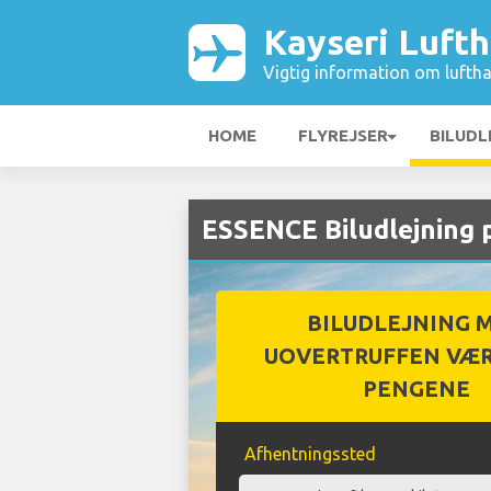
Kayseri Luft
Vigtig information om luftha
HOME
FLYREJSER
BILUDL
ESSENCE Biludlejning 
BILUDLEJNING 
UOVERTRUFFEN VÆR
PENGENE
Afhentningssted