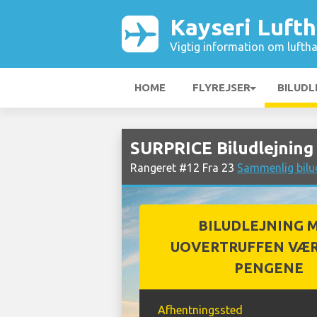
Kayseri Luft
Vigtig information om luftha
HOME
FLYREJSER
BILUDL
SURPRICE Biludlejning
Rangeret #12 Fra 23
Sammenlig bilud
BILUDLEJNING 
UOVERTRUFFEN VÆR
PENGENE
Afhentningssted