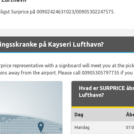
enligst Surprice på 00902424631023/00905302247575.
ingsskranke på Kayseri Lufthavn?
rprice representative with a signboard will meet you at the pick 
mins away from the airport. Please call 00905305797735 if you
Hvad er SURPRICE åbn
Lufthavn?
Dag
Åb
Mandag
07: