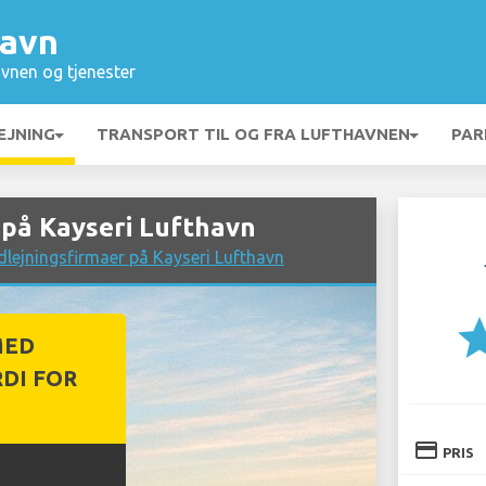
havn
vnen og tjenester
EJNING
TRANSPORT TIL OG FRA LUFTHAVNEN
PAR
 på Kayseri Lufthavn
lejningsfirmaer på Kayseri Lufthavn
st
MED
DI FOR
credit_card
PRIS