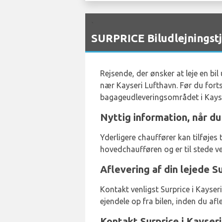
`
SURPRICE Biludlejningstj
Rejsende, der ønsker at leje en bil
nær Kayseri Lufthavn. Før du forts
bagageudleveringsområdet i Kayser
Nyttig information, når du 
Yderligere chauffører kan tilføje
hovedchaufføren og er til stede ved
Aflevering af din lejede Su
Kontakt venligst Surprice i Kayser
ejendele op fra bilen, inden du afl
Kontakt Surprice i Kayser