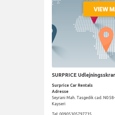
SURPRICE Udlejningsskran
Surprice Car Rentals
Adresse
Seyrani Mah. Tasgedik cad. N0:58
Kayseri
Tel: 00905305797735