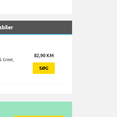
biler
82,90 KM
& Greet,
SØG