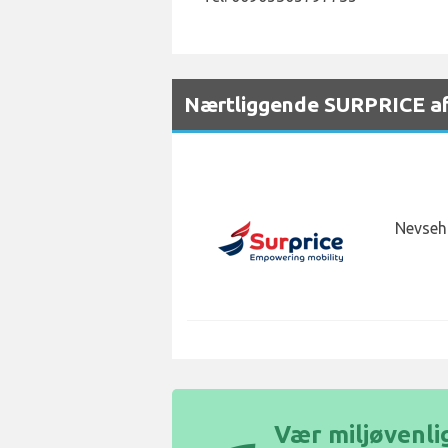
Nærtliggende SURPRICE afh
Nevsehi
Vær miljøvenlig 