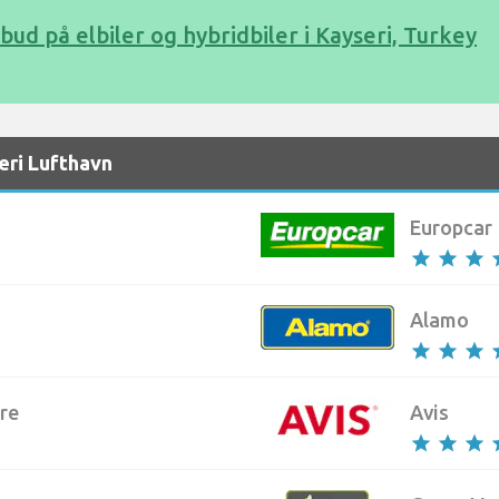
ilbud på elbiler og hybridbiler i Kayseri, Turkey
eri Lufthavn
Europcar
star
star
star
s
Alamo
star
star
star
s
re
Avis
star
star
star
s