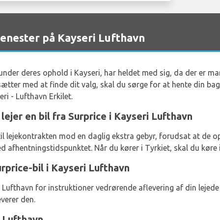
enester på Kayseri Lufthavn
 under deres ophold i Kayseri, har heldet med sig, da der er man
ætter med at finde dit valg, skal du sørge for at hente din ba
i - Lufthavn Erkilet.
lejer en bil fra Surprice i Kayseri Lufthavn
s til lejekontrakten mod en daglig ekstra gebyr, forudsat at d
 afhentningstidspunktet. Når du kører i Tyrkiet, skal du køre i 
rprice-bil i Kayseri Lufthavn
i Lufthavn for instruktioner vedrørende aflevering af din lejede
everer den.
i Lufthavn