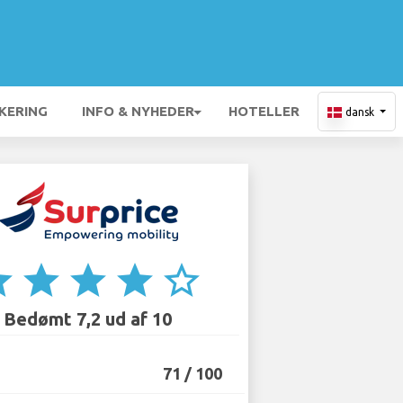
KERING
INFO & NYHEDER
HOTELLER
dansk
ar
star
star
star
star_border
Bedømt 7,2 ud af 10
71 / 100