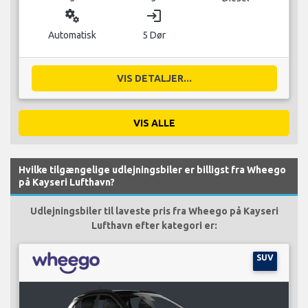
miscellaneous_services
login
Automatisk
5 Dør
VIS DETALJER...
VIS ALLE
Hvilke tilgængelige udlejningsbiler er billigst fra Wheego
på Kayseri Lufthavn?
Udlejningsbiler til laveste pris fra Wheego på Kayseri
Lufthavn efter kategori er:
SUV