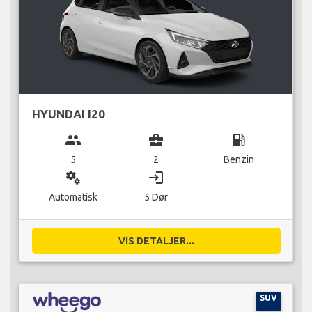
HYUNDAI I20
group
business_center
local_gas_station
5
2
Benzin
miscellaneous_services
login
Automatisk
5 Dør
VIS DETALJER...
SUV