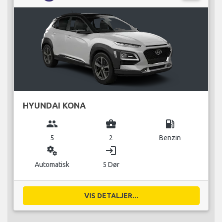
HYUNDAI KONA
group
business_center
local_gas_station
5
2
Benzin
miscellaneous_services
login
Automatisk
5 Dør
VIS DETALJER...