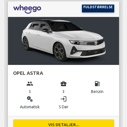
FULDSTØRRELSE
OPEL ASTRA
group
business_center
local_gas_station
5
3
Benzin
miscellaneous_services
login
Automatisk
5 Dør
VIS DETALJER...