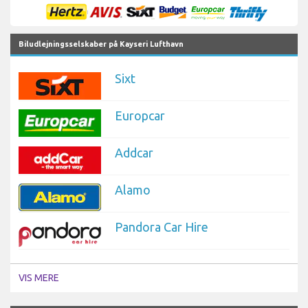
Biludlejningsselskaber på Kayseri Lufthavn
Sixt
Europcar
Addcar
Alamo
Pandora Car Hire
VIS MERE