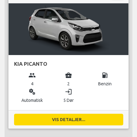
KIA PICANTO
group
business_center
local_gas_station
4
2
Benzin
miscellaneous_services
login
Automatisk
5 Dør
VIS DETALJER...