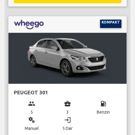
KOMPAKT
PEUGEOT 301
group
business_center
local_gas_station
5
3
Benzin
miscellaneous_services
login
Manuel
5 Dør