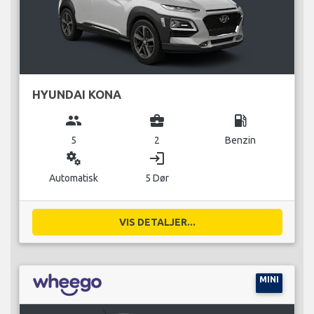
HYUNDAI KONA
group
business_center
local_gas_station
5
2
Benzin
miscellaneous_services
login
Automatisk
5 Dør
VIS DETALJER...
MINI