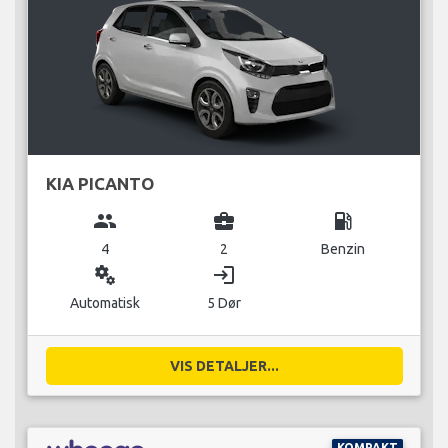
KIA PICANTO
group
business_center
local_gas_station
4
2
Benzin
miscellaneous_services
login
Automatisk
5 Dør
VIS DETALJER...
KOMPAKT