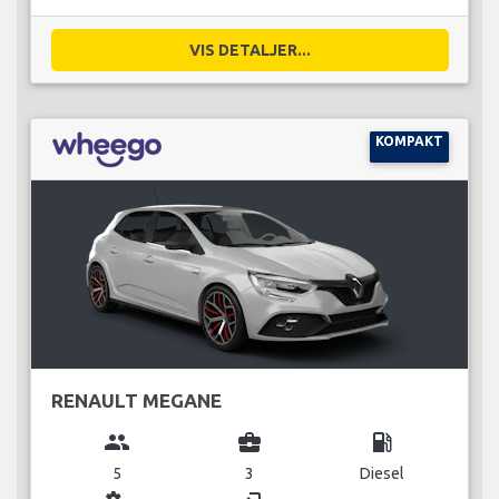
VIS DETALJER...
KOMPAKT
RENAULT MEGANE
group
business_center
local_gas_station
5
3
Diesel