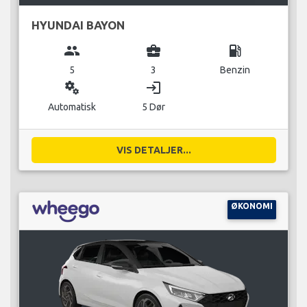
HYUNDAI BAYON
group
business_center
local_gas_station
5
3
Benzin
miscellaneous_services
login
Automatisk
5 Dør
VIS DETALJER...
ØKONOMI