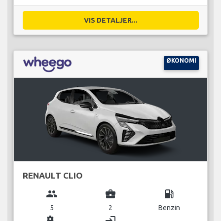
VIS DETALJER...
ØKONOMI
RENAULT CLIO
group
business_center
local_gas_station
5
2
Benzin
miscellaneous_services
login