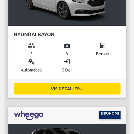
HYUNDAI BAYON
group
business_center
local_gas_station
5
3
Benzin
miscellaneous_services
login
Automatisk
5 Dør
VIS DETALJER...
ØKONOMI