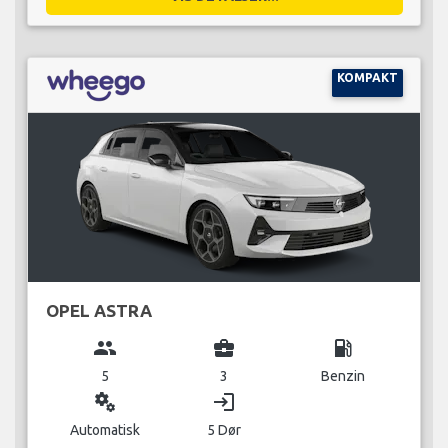
KOMPAKT
OPEL ASTRA
group
business_center
local_gas_station
5
3
Benzin
miscellaneous_services
login
Automatisk
5 Dør