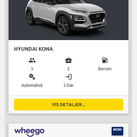
HYUNDAI KONA
group
business_center
local_gas_station
5
2
Benzin
miscellaneous_services
login
Automatisk
5 Dør
VIS DETALJER...
MINI