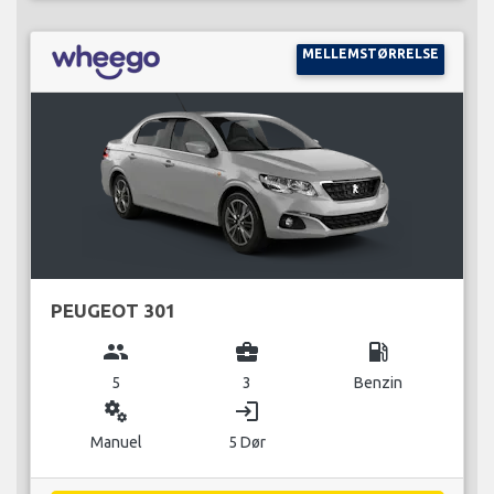
MELLEMSTØRRELSE
PEUGEOT 301
group
business_center
local_gas_station
5
3
Benzin
miscellaneous_services
login
Manuel
5 Dør