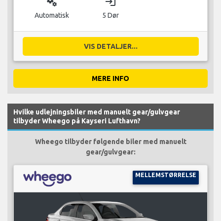
miscellaneous_services
login
Automatisk
5 Dør
VIS DETALJER...
MERE INFO
Hvilke udlejningsbiler med manuelt gear/gulvgear
tilbyder Wheego på Kayseri Lufthavn?
Wheego tilbyder følgende biler med manuelt
gear/gulvgear:
MELLEMSTØRRELSE