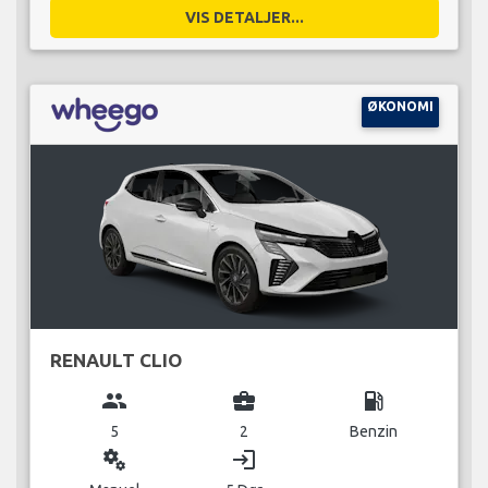
VIS DETALJER...
ØKONOMI
RENAULT CLIO
group
business_center
local_gas_station
5
2
Benzin
miscellaneous_services
login