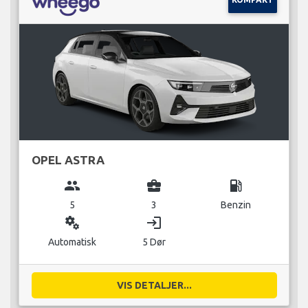
OPEL ASTRA
group
business_center
local_gas_station
5
3
Benzin
miscellaneous_services
login
Automatisk
5 Dør
VIS DETALJER...