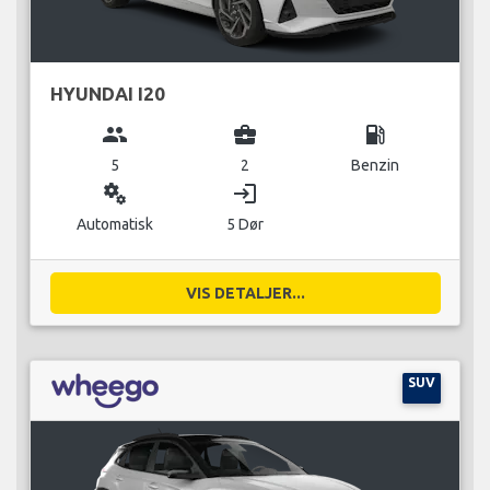
HYUNDAI I20
group
business_center
local_gas_station
5
2
Benzin
miscellaneous_services
login
Automatisk
5 Dør
VIS DETALJER...
SUV