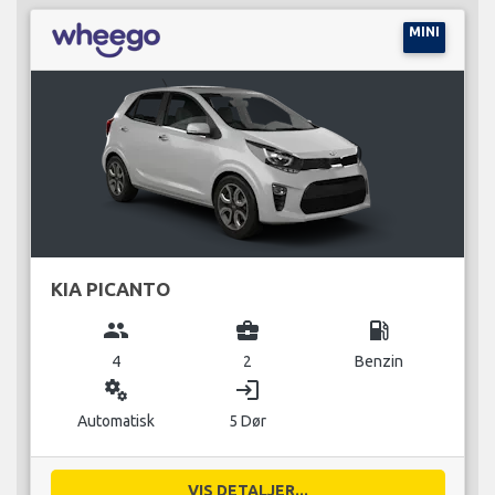
MINI
KIA PICANTO
group
business_center
local_gas_station
4
2
Benzin
miscellaneous_services
login
Automatisk
5 Dør
VIS DETALJER...