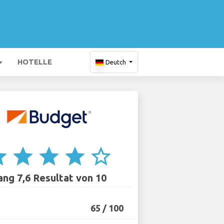
HOTELLE
Deutch
ar
star
star
star
star_border
ang 7,6 Resultat von 10
65 / 100