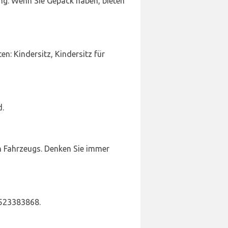
ung. Wenn Sie Gepäck haben, bieten
n: Kindersitz, Kindersitz für
d.
n Fahrzeugs. Denken Sie immer
3523383868.