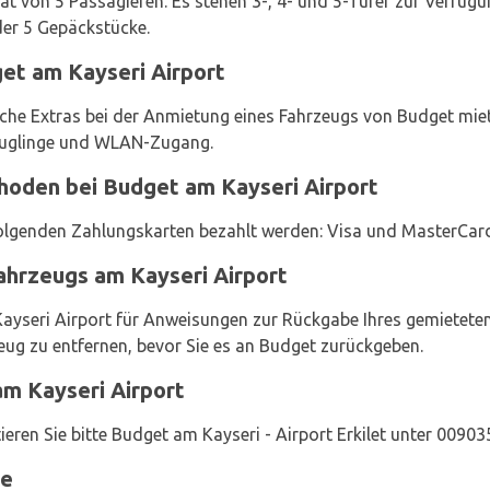
t von 5 Passagieren. Es stehen 3-, 4- und 5-Türer zur Verfüg
der 5 Gepäckstücke.
et am Kayseri Airport
che Extras bei der Anmietung eines Fahrzeugs von Budget miete
 Säuglinge und WLAN-Zugang.
oden bei Budget am Kayseri Airport
olgenden Zahlungskarten bezahlt werden: Visa und MasterCar
hrzeugs am Kayseri Airport
Kayseri Airport für Anweisungen zur Rückgabe Ihres gemietete
ug zu entfernen, bevor Sie es an Budget zurückgeben.
am Kayseri Airport
ieren Sie bitte Budget am Kayseri - Airport Erkilet unter 0090
te