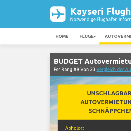
Kayseri Flug
Notwendige Flughafen Infor
HOME
FLÜGE
AUTOVERM
BUDGET Autovermietun
Per Rang #9 Von 23
Vergleich der A
UNSCHLAGBA
AUTOVERMIETUN
SCHNÄPPCHE
Abholort