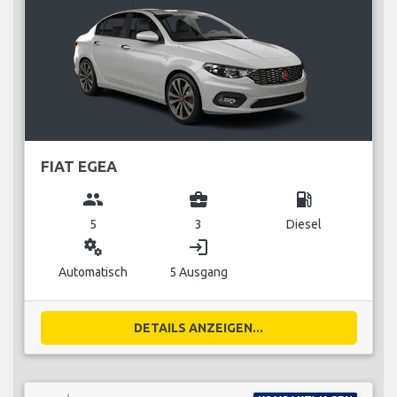
FIAT EGEA
group
business_center
local_gas_station
5
3
Diesel
miscellaneous_services
login
Automatisch
5 Ausgang
DETAILS ANZEIGEN...