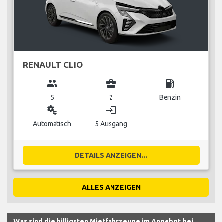
RENAULT CLIO
group
business_center
local_gas_station
5
2
Benzin
miscellaneous_services
login
Automatisch
5 Ausgang
DETAILS ANZEIGEN...
ALLES ANZEIGEN
Was sind die billigsten Mietfahrzeuge im Angebot bei