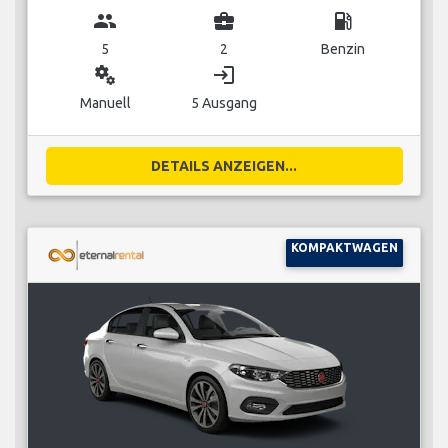
group
business_center
local_gas_station
5
2
Benzin
miscellaneous_services
login
Manuell
5 Ausgang
DETAILS ANZEIGEN...
KOMPAKTWAGEN