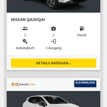
NISSAN QASHQAI
group
business_center
local_gas_station
5
3
Diesel
miscellaneous_services
login
Automatisch
5 Ausgang
DETAILS ANZEIGEN...
KLEINWAGEN