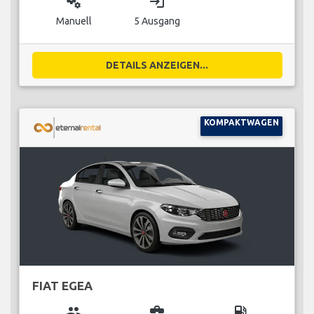
miscellaneous_services
login
Manuell
5 Ausgang
DETAILS ANZEIGEN...
KOMPAKTWAGEN
FIAT EGEA
group
business_center
local_gas_station