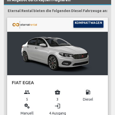
Eternal Rental bieten die folgenden Diesel Fahrzeuge an:
KOMPAKTWAGEN
FIAT EGEA
group
business_center
local_gas_station
5
3
Diesel
miscellaneous_services
login
Manuell
4 Ausgang