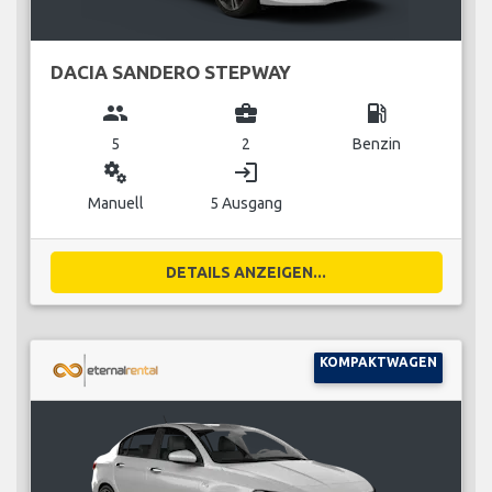
DACIA SANDERO STEPWAY
group
business_center
local_gas_station
5
2
Benzin
miscellaneous_services
login
Manuell
5 Ausgang
DETAILS ANZEIGEN...
KOMPAKTWAGEN