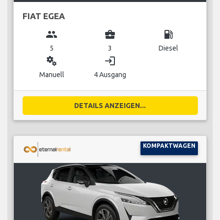
FIAT EGEA
group
business_center
local_gas_station
5
3
Diesel
miscellaneous_services
login
Manuell
4 Ausgang
DETAILS ANZEIGEN...
KOMPAKTWAGEN