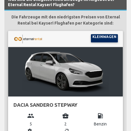
Eternal Rental Kayseri Flughafen?
Die Fahrzeuge mit den niedrigsten Preisen von Eternal
Rental bei Kayseri Flughafen per Kategorie sind:
KLEINWAGEN
DACIA SANDERO STEPWAY
group
business_center
local_gas_station
5
2
Benzin