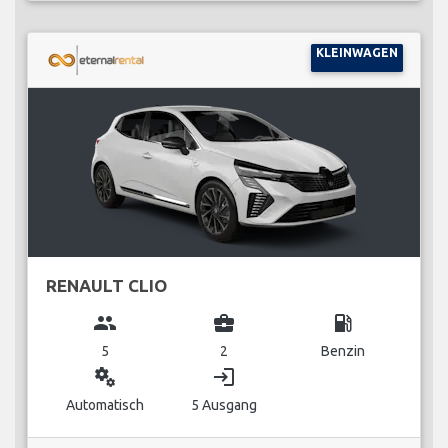
KLEINWAGEN
RENAULT CLIO
group
business_center
local_gas_station
5
2
Benzin
miscellaneous_services
login
Automatisch
5 Ausgang