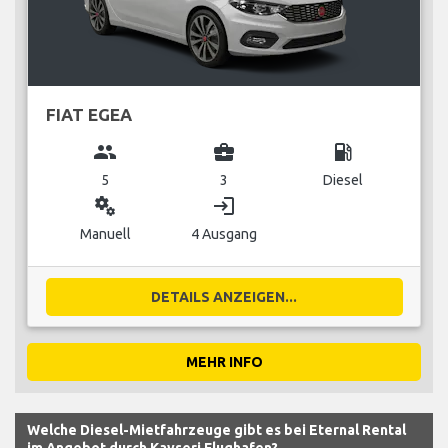
FIAT EGEA
group
business_center
local_gas_station
5
3
Diesel
miscellaneous_services
login
Manuell
4 Ausgang
DETAILS ANZEIGEN...
MEHR INFO
Welche Diesel-Mietfahrzeuge gibt es bei Eternal Rental
im Angebot durch Kayseri Flughafen?