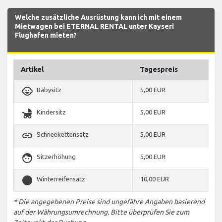
Welche zusätzliche Ausrüstung kann ich mit einem
Mietwagen bei ETERNAL RENTAL unter Kayseri
Flughafen mieten?
Artikel
Tagespreis
child_care
Babysitz
5,00 EUR
child_friendly
Kindersitz
5,00 EUR
link
Schneekettensatz
5,00 EUR
face
Sitzerhöhung
5,00 EUR
stop_circle
Winterreifensatz
10,00 EUR
* Die angegebenen Preise sind ungefähre Angaben basierend
auf der Währungsumrechnung. Bitte überprüfen Sie zum