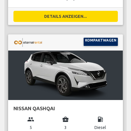
DETAILS ANZEIGEN...
KOMPAKTWAGEN
NISSAN QASHQAI
group
business_center
local_gas_station
5
3
Diesel