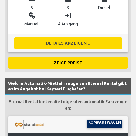
5
3
Diesel
miscellaneous_services
login
Manuell
4 Ausgang
DETAILS ANZEIGEN...
ZEIGE PREISE
Welche Automatik-Mietfahrzeuge von Eternal Rental gibt
es im Angebot bei Kayseri Flughafen?
Eternal Rental bieten die folgenden automatik Fahrzeuge
an:
KOMPAKTWAGEN