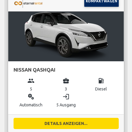
KOMPAKTWAGEN
NISSAN QASHQAI
group
business_center
local_gas_station
5
3
Diesel
miscellaneous_services
login
Automatisch
5 Ausgang
DETAILS ANZEIGEN...