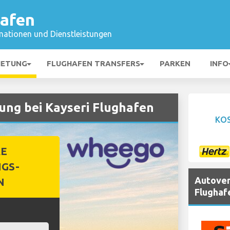
hafen
mationen und Dienstleistungen
IETUNG
FLUGHAFEN TRANSFERS
PARKEN
INFO
g bei Kayseri Flughafen
KO
RE
GS-
Autover
N
Flughaf