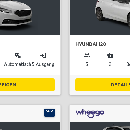
HYUNDAI I20
miscellaneous_services
login
group
business_center
Automatisch
5 Ausgang
5
2
B
EIGEN...
DETAILS
SUV