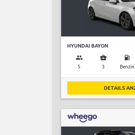
HYUNDAI BAYON
group
business_center
local_gas_station
5
3
Benzin
DETAILS ANZ