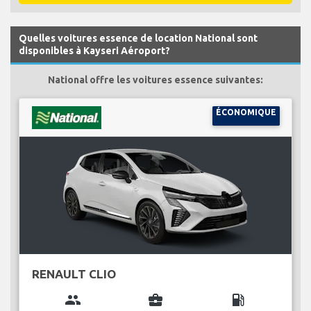
Quelles voitures essence de location National sont
disponibles à Kayseri Aéroport?
National offre les voitures essence suivantes:
ÉCONOMIQUE
RENAULT CLIO
group
business_center
local_gas_station