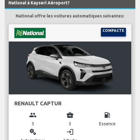
National à Kayseri Aéroport?
National offre les voitures automatiques suivantes:
COMPACTE
RENAULT CAPTUR
group
business_center
local_gas_station
5
3
Essence
miscellaneous_services
login