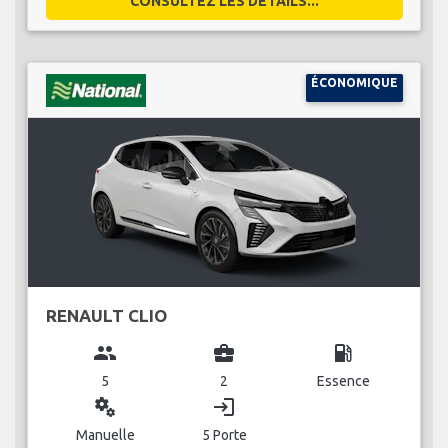
CONSULTEZ LES DÉTAILS...
ÉCONOMIQUE
RENAULT CLIO
group
business_center
local_gas_station
5
2
Essence
miscellaneous_services
login
Manuelle
5 Porte