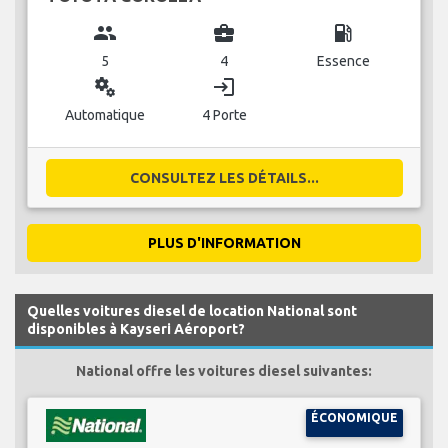
group
business_center
local_gas_station
5
4
Essence
miscellaneous_services
login
Automatique
4 Porte
CONSULTEZ LES DÉTAILS...
PLUS D'INFORMATION
Quelles voitures diesel de location National sont
disponibles à Kayseri Aéroport?
National offre les voitures diesel suivantes:
ÉCONOMIQUE