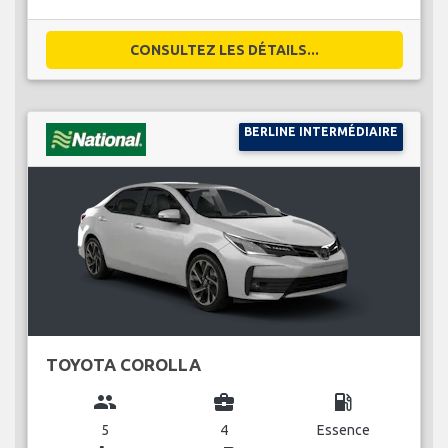
CONSULTEZ LES DÉTAILS...
BERLINE INTERMÉDIAIRE
TOYOTA COROLLA
group
business_center
local_gas_station
5
4
Essence