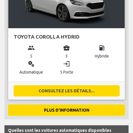
TOYOTA COROLLA HYDRID
group
business_center
local_gas_station
5
3
Hybride
miscellaneous_services
login
Automatique
5 Porte
CONSULTEZ LES DÉTAILS...
PLUS D'INFORMATION
Quelles sont les voitures automatiques disponibles