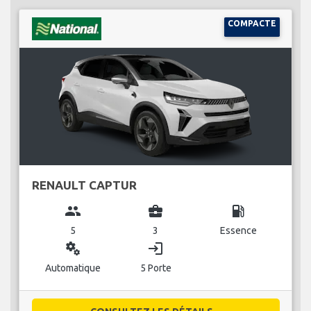
COMPACTE
RENAULT CAPTUR
group
business_center
local_gas_station
5
3
Essence
miscellaneous_services
login
Automatique
5 Porte