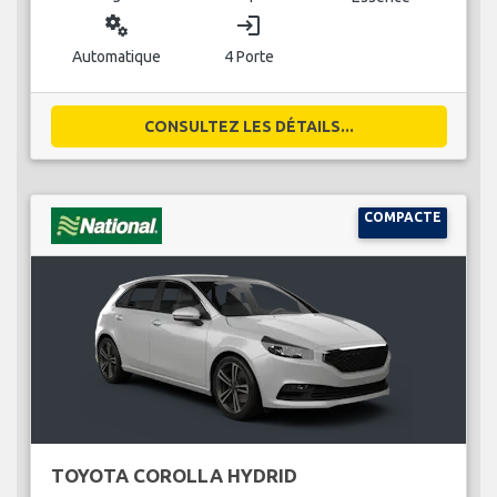
miscellaneous_services
login
Automatique
4 Porte
CONSULTEZ LES DÉTAILS...
COMPACTE
TOYOTA COROLLA HYDRID