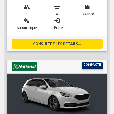
group
business_center
local_gas_station
5
4
Essence
miscellaneous_services
login
Automatique
4 Porte
CONSULTEZ LES DÉTAILS...
COMPACTE