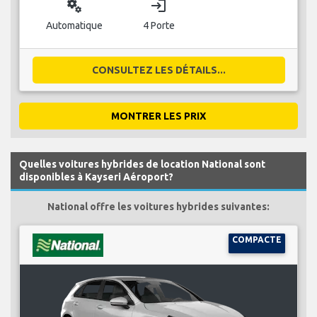
miscellaneous_services
login
Automatique
4 Porte
CONSULTEZ LES DÉTAILS...
MONTRER LES PRIX
Quelles voitures hybrides de location National sont
disponibles à Kayseri Aéroport?
National offre les voitures hybrides suivantes:
COMPACTE