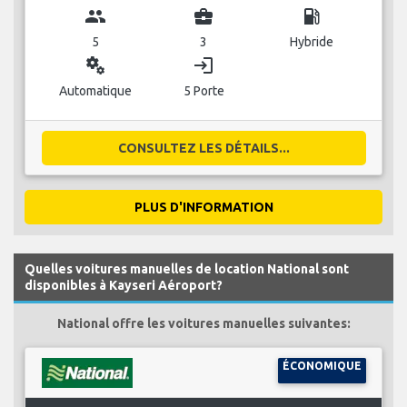
group
business_center
local_gas_station
5
3
Hybride
miscellaneous_services
login
Automatique
5 Porte
CONSULTEZ LES DÉTAILS...
PLUS D'INFORMATION
Quelles voitures manuelles de location National sont
disponibles à Kayseri Aéroport?
National offre les voitures manuelles suivantes:
ÉCONOMIQUE