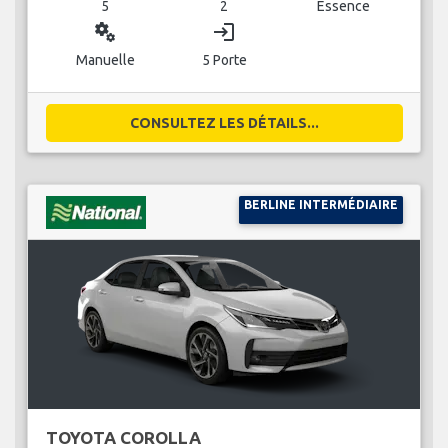
5
2
Essence
miscellaneous_services
login
Manuelle
5 Porte
CONSULTEZ LES DÉTAILS...
BERLINE INTERMÉDIAIRE
TOYOTA COROLLA