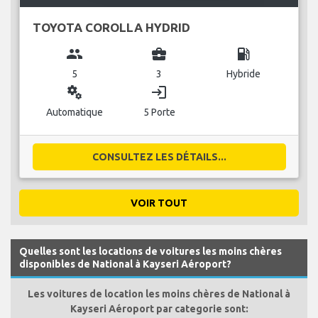
TOYOTA COROLLA HYDRID
group
business_center
local_gas_station
5
3
Hybride
miscellaneous_services
login
Automatique
5 Porte
CONSULTEZ LES DÉTAILS...
VOIR TOUT
Quelles sont les locations de voitures les moins chères
disponibles de National à Kayseri Aéroport?
Les voitures de location les moins chères de National à
Kayseri Aéroport par categorie sont: