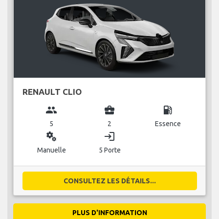
RENAULT CLIO
group
business_center
local_gas_station
5
2
Essence
miscellaneous_services
login
Manuelle
5 Porte
CONSULTEZ LES DÉTAILS...
PLUS D'INFORMATION