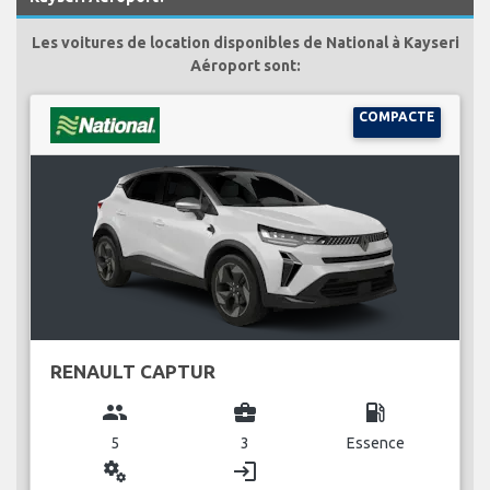
Les voitures de location disponibles de National à Kayseri
Aéroport sont:
COMPACTE
RENAULT CAPTUR
group
business_center
local_gas_station
5
3
Essence
miscellaneous_services
login