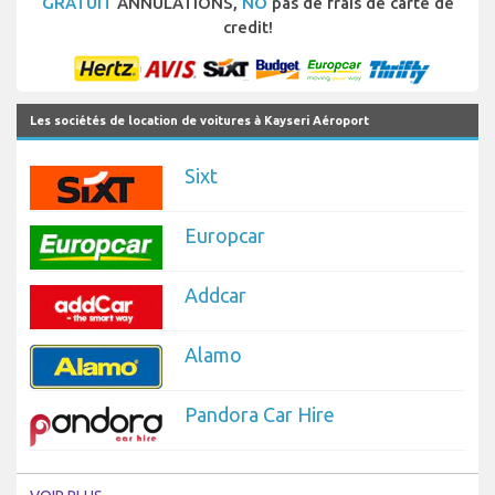
GRATUIT
ANNULATIONS,
NO
pas de frais de carte de
credit!
Les sociétés de location de voitures à Kayseri Aéroport
Sixt
Europcar
Addcar
Alamo
Pandora Car Hire