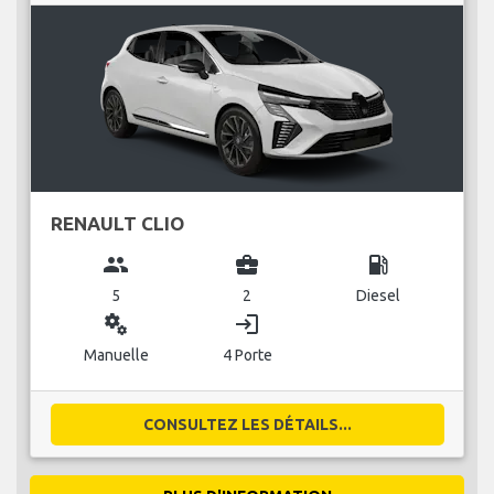
RENAULT CLIO
group
business_center
local_gas_station
5
2
Diesel
miscellaneous_services
login
Manuelle
4 Porte
CONSULTEZ LES DÉTAILS...