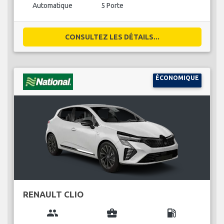
Automatique
5 Porte
CONSULTEZ LES DÉTAILS...
ÉCONOMIQUE
RENAULT CLIO
group
business_center
local_gas_station