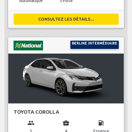
Automatique
5 Porte
CONSULTEZ LES DÉTAILS...
BERLINE INTERMÉDIAIRE
TOYOTA COROLLA
group
business_center
local_gas_station
5
4
Essence