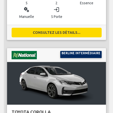
5
2
Essence
miscellaneous_services
login
Manuelle
5 Porte
CONSULTEZ LES DÉTAILS...
BERLINE INTERMÉDIAIRE
TOYOTA COROLLA