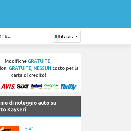
OTEL
italiano
Modifiche
GRATUITE
,
ioni
GRATUITE
,
NESSUN
costo per la
carta di credito!
ie di noleggio auto su
to Kayseri
Sixt