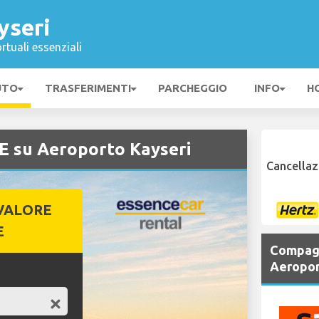
yseri
rtuali essenziali
UTO
TRASFERIMENTI
PARCHEGGIO
INFO
H
E su Aeroporto Kayseri
Cancellaz
VALORE
E
Compagn
Aeropor