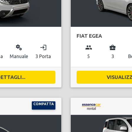
FIAT EGEA
miscellaneous_services
login
group
business_center
na
Manuale
3 Porta
5
3
B
ETTAGLI...
VISUALIZZ
COMPATTA