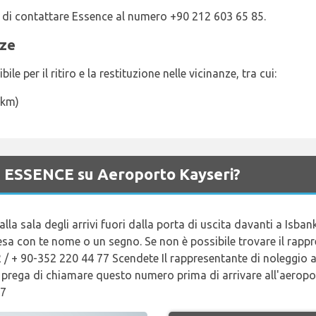
ga di contattare Essence al numero +90 212 603 65 85.
nze
e per il ritiro e la restituzione nelle vicinanze, tra cui:
 km)
di ESSENCE su Aeroporto Kayseri?
alla sala degli arrivi fuori dalla porta di uscita davanti a Is
esa con te nome o un segno. Se non è possibile trovare il rapp
 + 90-352 220 44 77 Scendete Il rappresentante di noleggio au
 prega di chiamare questo numero prima di arrivare all'aeropor
77