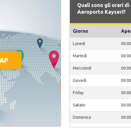
Quali sono gli orari d
Aeroporto Kayseri?
Giorno
Ape
Lunedi
00:0
Martedì
00:0
Mercoledì
00:0
Giovedi
00:0
Friday
00:0
Sabato
00:0
Domenica
00:0