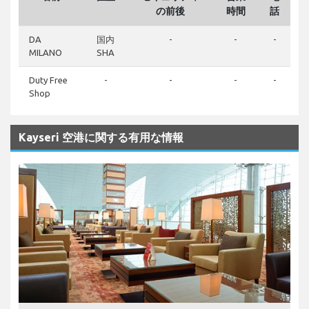
の前後
時間
話
DA
国内
-
-
-
MILANO
SHA
Duty Free
-
-
-
-
Shop
Kayseri 空港に関する有用な情報