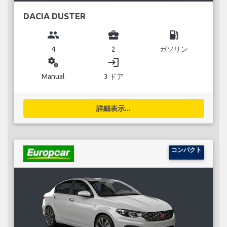
DACIA DUSTER
group
business_center
local_gas_station
4
2
ガソリン
miscellaneous_services
login
Manual
3 ドア
詳細表示...
コンパクト