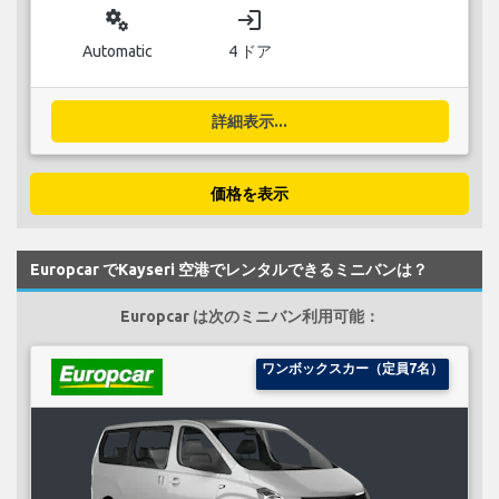
miscellaneous_services
login
Automatic
4 ドア
詳細表示...
価格を表示
Europcar でKayseri 空港でレンタルできるミニバンは？
Europcar は次のミニバン利用可能：
ワンボックスカー（定員7名）