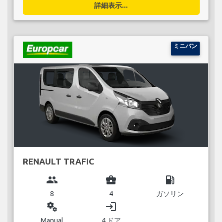
詳細表示...
ミニバン
RENAULT TRAFIC
group
business_center
local_gas_station
8
4
ガソリン
miscellaneous_services
login
Manual
4 ドア