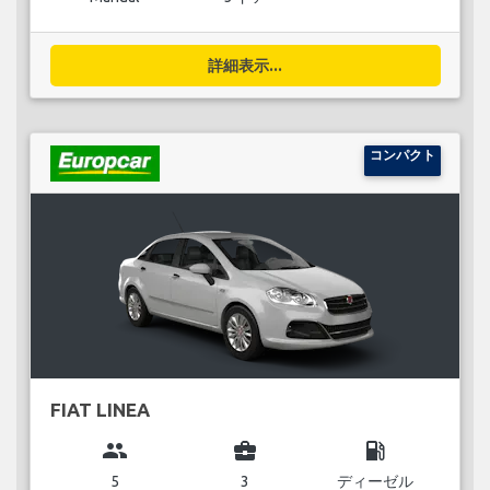
詳細表示...
コンパクト
FIAT LINEA
group
business_center
local_gas_station
5
3
ディーゼル