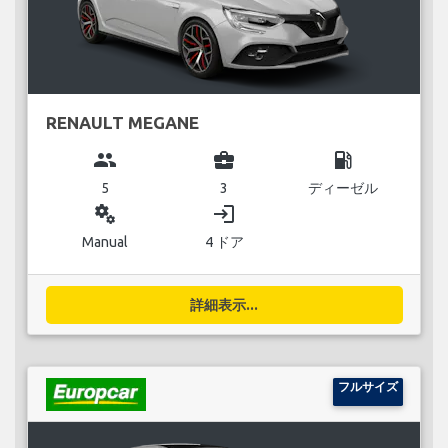
RENAULT MEGANE
group
business_center
local_gas_station
5
3
ディーゼル
miscellaneous_services
login
Manual
4 ドア
詳細表示...
フルサイズ