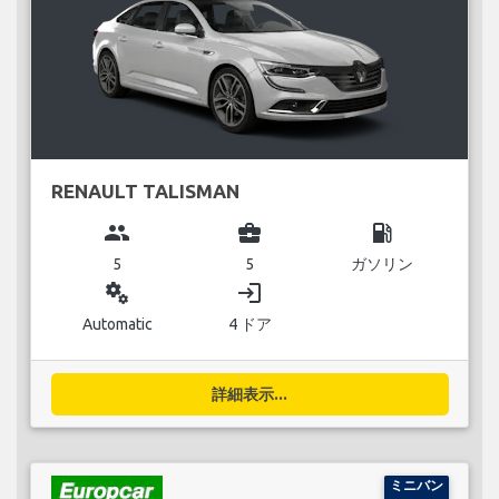
RENAULT TALISMAN
group
business_center
local_gas_station
5
5
ガソリン
miscellaneous_services
login
Automatic
4 ドア
詳細表示...
ミニバン