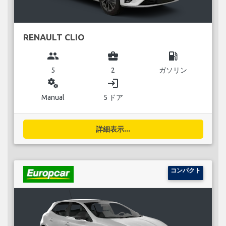
RENAULT CLIO
group
business_center
local_gas_station
5
2
ガソリン
miscellaneous_services
login
Manual
5 ドア
詳細表示...
コンパクト