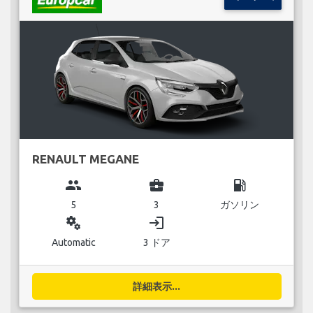
RENAULT MEGANE
group
business_center
local_gas_station
5
3
ガソリン
miscellaneous_services
login
Automatic
3 ドア
詳細表示...