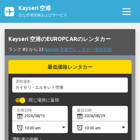
Kayseri 空港
主な空港情報およびサービス
Kayseri 空港のEUROPCARのレンタカー
ランク #2 から 23
Kayseri 空港でレンタカー会社比較
最低価格レンタカー
受取場所
同じ場所に返却
出発日時
返却日時
運転者の年齢：