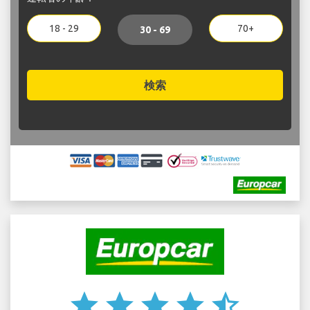
18 - 29
70+
30 - 69
検索
star
star
star
star
star_half