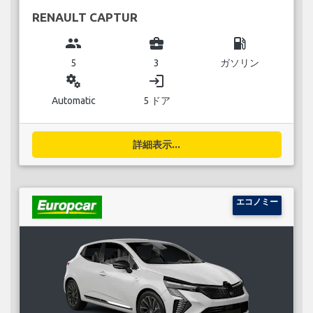
RENAULT CAPTUR
group
business_center
local_gas_station
5
3
ガソリン
miscellaneous_services
login
Automatic
5 ドア
詳細表示...
エコノミー