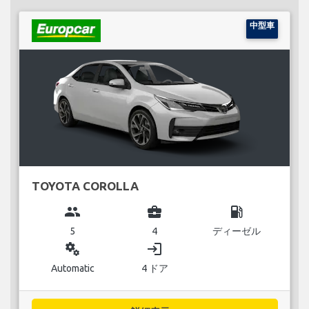
中型車
TOYOTA COROLLA
group
business_center
local_gas_station
5
4
ディーゼル
miscellaneous_services
login
Automatic
4 ドア