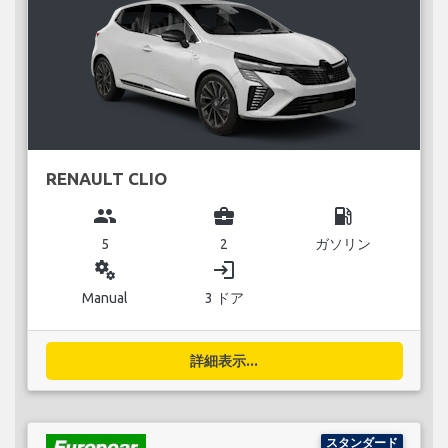
RENAULT CLIO
group
business_center
local_gas_station
5
2
ガソリン
miscellaneous_services
login
Manual
3 ドア
詳細表示...
スタンダード