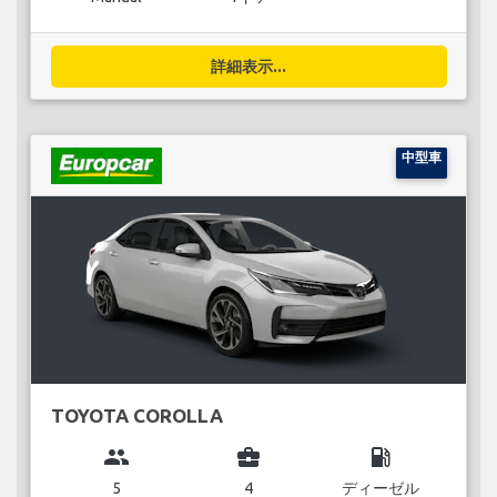
詳細表示...
中型車
TOYOTA COROLLA
group
business_center
local_gas_station
5
4
ディーゼル