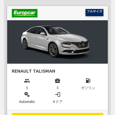
フルサイズ
RENAULT TALISMAN
group
business_center
local_gas_station
5
5
ガソリン
miscellaneous_services
login
Automatic
4 ドア