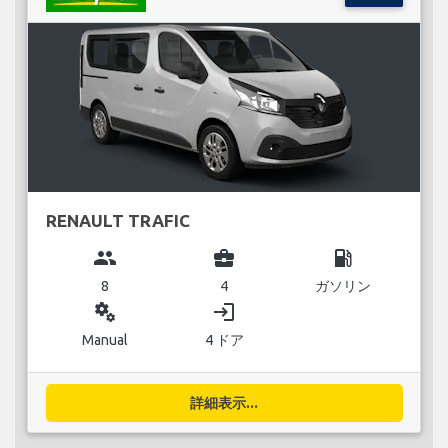
RENAULT TRAFIC
group
business_center
local_gas_station
8
4
ガソリン
miscellaneous_services
login
Manual
4 ドア
詳細表示...