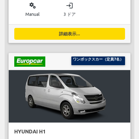
miscellaneous_services
login
Manual
3 ドア
詳細表示...
ワンボックスカー（定員7名）
HYUNDAI H1