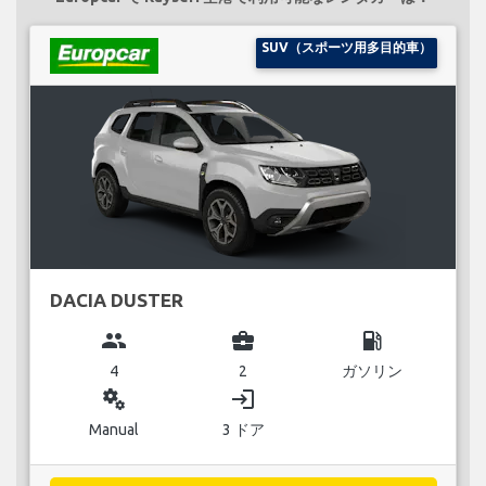
SUV（スポーツ用多目的車）
DACIA DUSTER
group
business_center
local_gas_station
4
2
ガソリン
miscellaneous_services
login
Manual
3 ドア