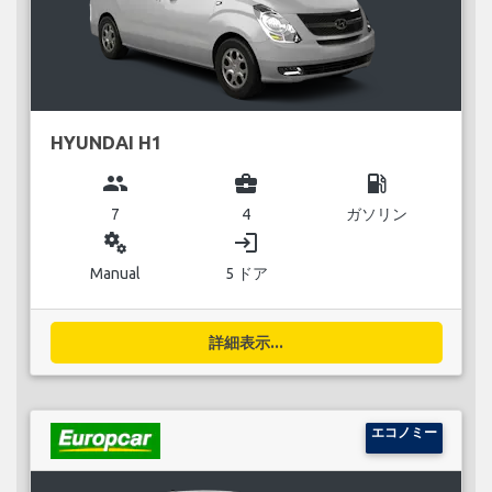
HYUNDAI H1
group
business_center
local_gas_station
7
4
ガソリン
miscellaneous_services
login
Manual
5 ドア
詳細表示...
エコノミー