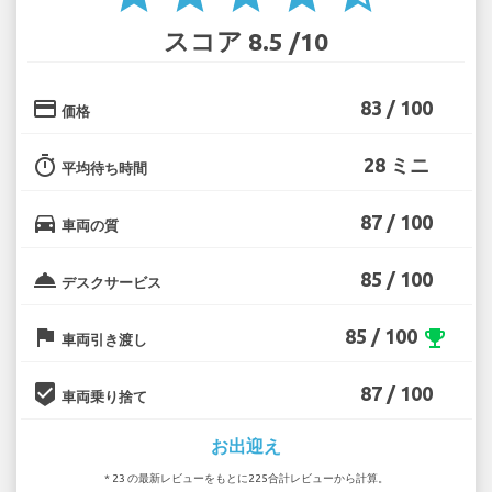
スコア 8.5 /10
credit_card
83 / 100
価格
timer
28 ミニ
平均待ち時間
directions_car
87 / 100
車両の質
room_service
85 / 100
デスクサービス
flag
85 / 100
emoji_events
車両引き渡し
beenhere
87 / 100
車両乗り捨て
お出迎え
* 23 の最新レビューをもとに225合計レビューから計算。