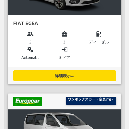
FIAT EGEA
group
business_center
local_gas_station
5
3
ディーゼル
miscellaneous_services
login
Automatic
5 ドア
詳細表示...
ワンボックスカー（定員7名）