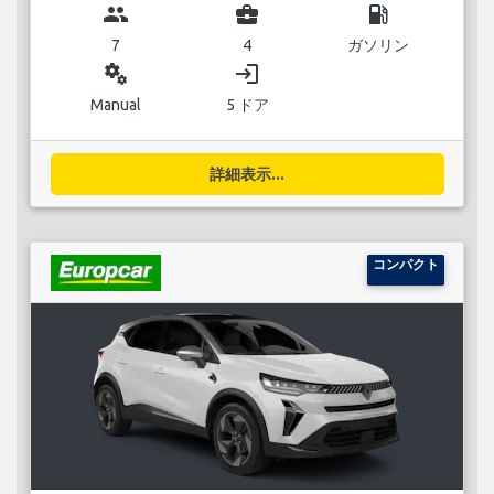
group
business_center
local_gas_station
7
4
ガソリン
miscellaneous_services
login
Manual
5 ドア
詳細表示...
コンパクト