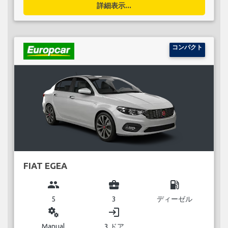
詳細表示...
コンパクト
FIAT EGEA
group
business_center
local_gas_station
5
3
ディーゼル
miscellaneous_services
login
Manual
3 ドア