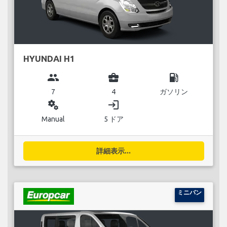
HYUNDAI H1
group
business_center
local_gas_station
7
4
ガソリン
miscellaneous_services
login
Manual
5 ドア
詳細表示...
ミニバン