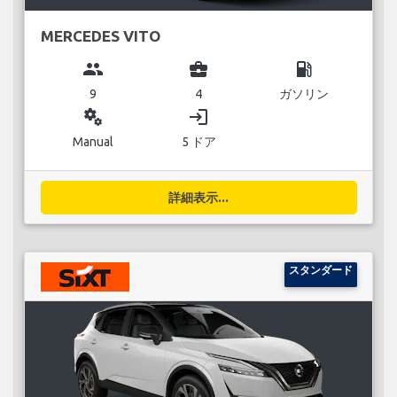
MERCEDES VITO
group
business_center
local_gas_station
9
4
ガソリン
miscellaneous_services
login
Manual
5 ドア
詳細表示...
スタンダード