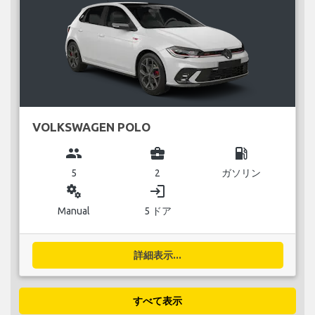
VOLKSWAGEN POLO
group
business_center
local_gas_station
5
2
ガソリン
miscellaneous_services
login
Manual
5 ドア
詳細表示...
すべて表示