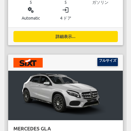
5
5
ガソリン
miscellaneous_services
login
Automatic
4 ドア
詳細表示...
フルサイズ
MERCEDES GLA