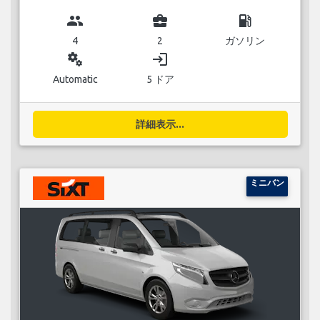
group
business_center
local_gas_station
4
2
ガソリン
miscellaneous_services
login
Automatic
5 ドア
詳細表示...
ミニバン