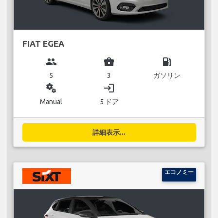
FIAT EGEA
group
business_center
local_gas_station
5
3
ガソリン
miscellaneous_services
login
Manual
5 ドア
詳細表示...
エコノミー