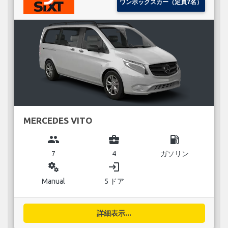
ワンボックスカー（定員7名）
MERCEDES VITO
group
business_center
local_gas_station
7
4
ガソリン
miscellaneous_services
login
Manual
5 ドア
詳細表示...