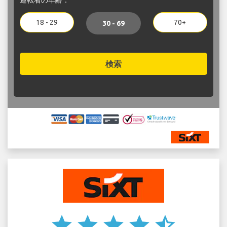
18 - 29
70+
30 - 69
検索
star
star
star
star
star_half