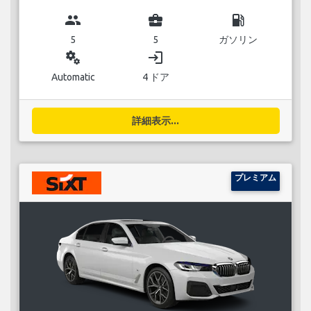
group
business_center
local_gas_station
5
5
ガソリン
miscellaneous_services
login
Automatic
4 ドア
詳細表示...
プレミアム