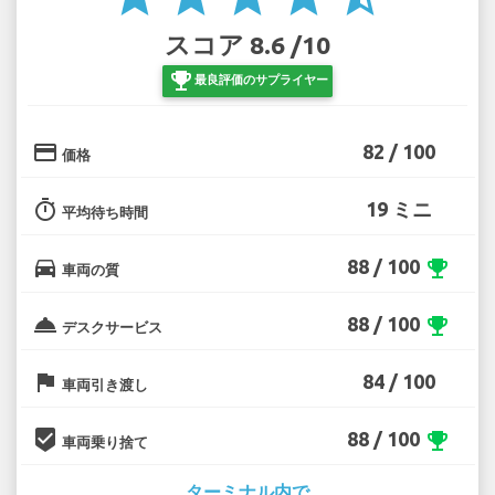
スコア 8.6 /10
emoji_events
最良評価のサプライヤー
credit_card
82 / 100
価格
timer
19 ミニ
平均待ち時間
directions_car
88 / 100
emoji_events
車両の質
room_service
88 / 100
emoji_events
デスクサービス
flag
84 / 100
車両引き渡し
beenhere
88 / 100
emoji_events
車両乗り捨て
ターミナル内で