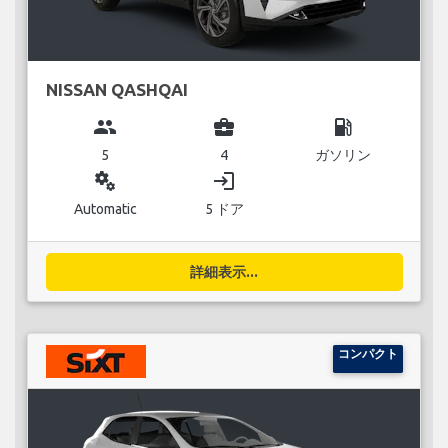
NISSAN QASHQAI
group
business_center
local_gas_station
5
4
ガソリン
miscellaneous_services
login
Automatic
5 ドア
詳細表示...
コンパクト