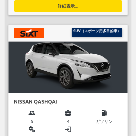
詳細表示...
SUV（スポーツ用多目的車）
NISSAN QASHQAI
group
business_center
local_gas_station
5
4
ガソリン
miscellaneous_services
login