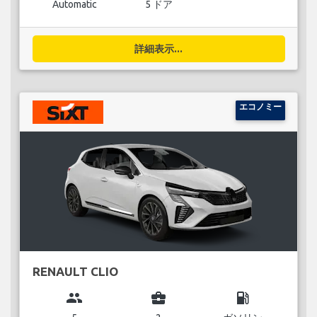
Automatic
5 ドア
詳細表示...
エコノミー
RENAULT CLIO
group
business_center
local_gas_station