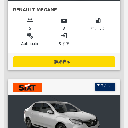
RENAULT MEGANE
group
business_center
local_gas_station
5
3
ガソリン
miscellaneous_services
login
Automatic
5 ドア
詳細表示...
エコノミー