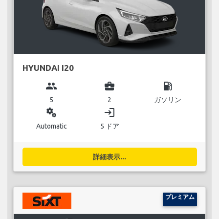
HYUNDAI I20
group
business_center
local_gas_station
5
2
ガソリン
miscellaneous_services
login
Automatic
5 ドア
詳細表示...
プレミアム