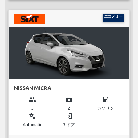
エコノミー
NISSAN MICRA
group
business_center
local_gas_station
5
2
ガソリン
miscellaneous_services
login
Automatic
3 ドア