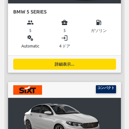
BMW 5 SERIES
group
business_center
local_gas_station
5
5
ガソリン
miscellaneous_services
login
Automatic
4 ドア
詳細表示...
コンパクト