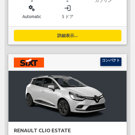
5
2
ガソリン
miscellaneous_services
login
Automatic
5 ドア
詳細表示...
コンパクト
RENAULT CLIO ESTATE