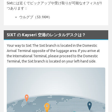
Sixtには近くでピックアップや受け取りが可能なオフィスが1
つあります：
ウルグプ（53.1KM）
SIXT の Kayseri 空港のレンタルデスクは？
Your way to Sixt The Sixt branch is located in the Domestic
Arrival Terminal opposite of the luggage area. If you arrive at
the International Terminal, please proceed to the Domestic
Terminal, the Sixt branch is located on your left-hand side.