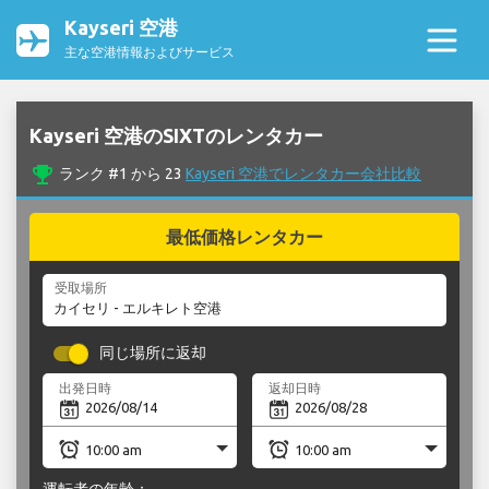
Kayseri 空港
主な空港情報およびサービス
Kayseri 空港のSIXTのレンタカー
emoji_events
ランク #1 から 23
Kayseri 空港でレンタカー会社比較
最低価格レンタカー
受取場所
同じ場所に返却
出発日時
返却日時
運転者の年齢：