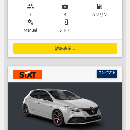
group
business_center
local_gas_station
5
4
ガソリン
miscellaneous_services
login
Manual
5 ドア
詳細表示...
コンパクト