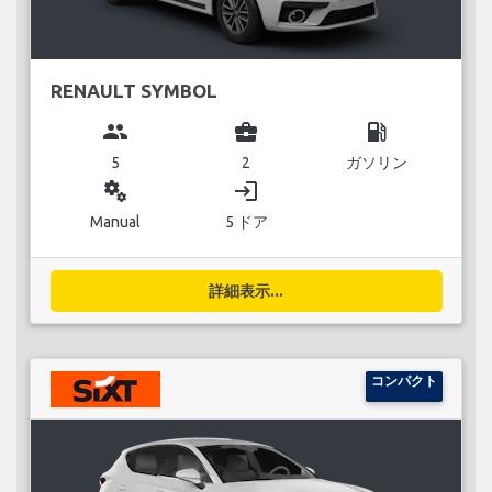
RENAULT SYMBOL
group
business_center
local_gas_station
5
2
ガソリン
miscellaneous_services
login
Manual
5 ドア
詳細表示...
コンパクト