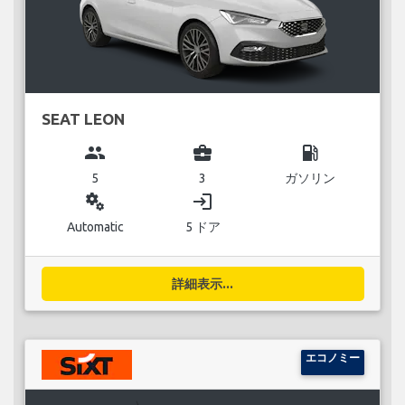
SEAT LEON
group
business_center
local_gas_station
5
3
ガソリン
miscellaneous_services
login
Automatic
5 ドア
詳細表示...
エコノミー