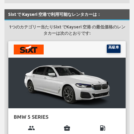
Sixt で Kayseri 空港で利用可能なレンタカーは：
1つのカテゴリー当たりSixt でKayseri 空港 の最低価格のレン
タカーは次のとおりです:
高級車
BMW 5 SERIES
group
business_center
local_gas_station