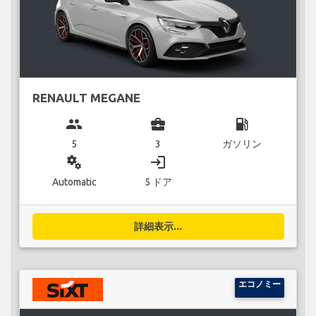
RENAULT MEGANE
group
business_center
local_gas_station
5
3
ガソリン
miscellaneous_services
login
Automatic
5 ドア
詳細表示...
エコノミー