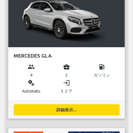
MERCEDES GLA
group
business_center
local_gas_station
4
2
ガソリン
miscellaneous_services
login
Automatic
5 ドア
詳細表示...