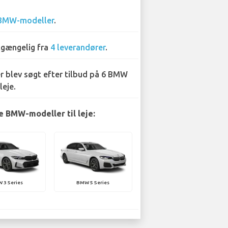
BMW-modeller
.
lgængelig fra
4 leverandører
.
r blev søgt efter tilbud på 6 BMW
leje.
 BMW-modeller til leje:
 3 Series
BMW 5 Series