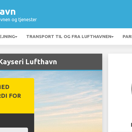
havn
vnen og tjenester
EJNING
TRANSPORT TIL OG FRA LUFTHAVNEN
PAR
Kayseri Lufthavn
MED
DI FOR