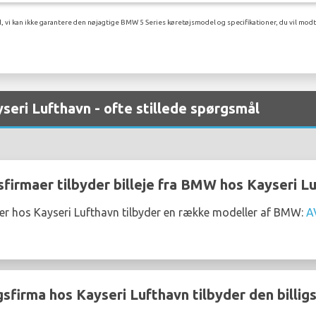
l, vi kan ikke garantere den nøjagtige BMW 5 Series køretøjsmodel og specifikationer, du vil modt
seri Lufthavn - ofte stillede spørgsmål
sfirmaer tilbyder billeje fra BMW hos Kayseri L
aer hos Kayseri Lufthavn tilbyder en række modeller af BMW:
A
gsfirma hos Kayseri Lufthavn tilbyder den billig