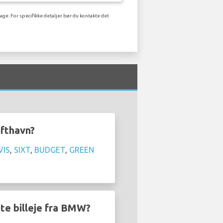
age. For specifikke detaljer bør du kontakte det
ufthavn?
VIS
,
SIXT
,
BUDGET
,
GREEN
ste billeje fra BMW?