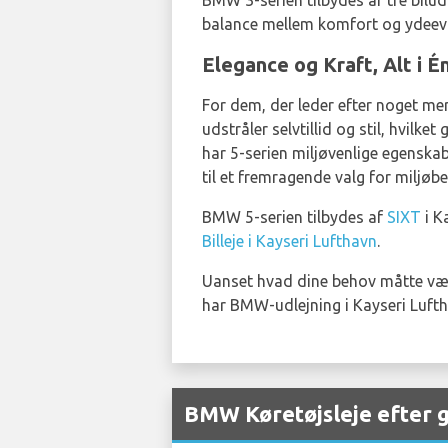
BMW 3-serien tilbydes af tre bilud
balance mellem komfort og ydeevn
Elegance og Kraft, Alt i 
For dem, der leder efter noget mere
udstråler selvtillid og stil, hvilk
har 5-serien miljøvenlige egenska
til et fremragende valg for miljøbe
BMW 5-serien tilbydes af
SIXT
i K
Billeje i Kayseri Lufthavn
.
Uanset hvad dine behov måtte være
har BMW-udlejning i Kayseri Lufth
BMW Køretøjsleje efter g