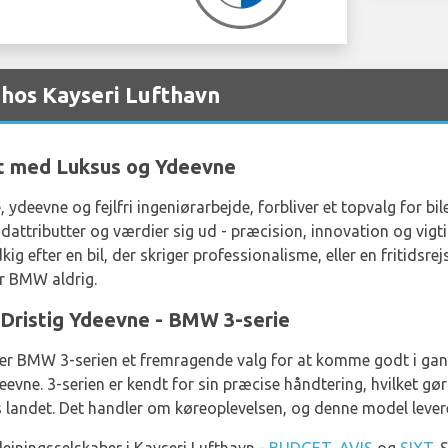
hos Kayseri Lufthavn
t med Luksus og Ydeevne
 ydeevne og fejlfri ingeniørarbejde, forbliver et topvalg for bi
dattributter og værdier sig ud - præcision, innovation og vigt
ig efter en bil, der skriger professionalisme, eller en fritidsr
er BMW aldrig.
Dristig Ydeevne - BMW 3-serie
 er BMW 3-serien et fremragende valg for at komme godt i gang 
vne. 3-serien er kendt for sin præcise håndtering, hvilket gør
gs landet. Det handler om køreoplevelsen, og denne model lever