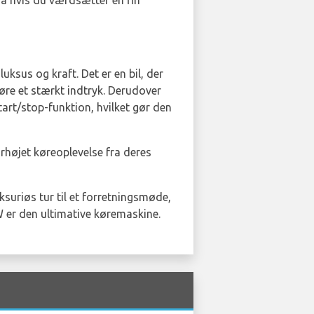
Så hvis du værdsætter en fin
uksus og kraft. Det er en bil, der
 gøre et stærkt indtryk. Derudover
art/stop-funktion, hvilket gør den
orhøjet køreoplevelse fra deres
suriøs tur til et forretningsmøde,
W er den ultimative køremaskine.