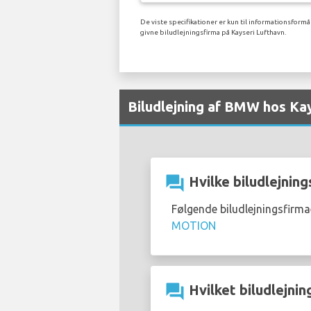
De viste specifikationer er kun til informationsformå
givne biludlejningsfirma på Kayseri Lufthavn.
Biludlejning af BMW hos Kay
question_answer
Hvilke biludlejning
Følgende biludlejningsfirm
MOTION
question_answer
Hvilket biludlejnin