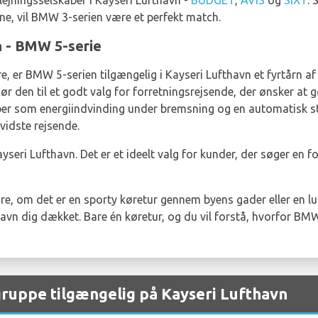
lejningsselskaber i Kayseri Lufthavn -
BUDGET
,
AVIS
og
SIXT
. 
e, vil BMW 3-serien være et perfekt match.
Én - BMW 5-serie
, er BMW 5-serien tilgængelig i Kayseri Lufthavn et fyrtårn af l
et gør den til et godt valg for forretningsrejsende, der ønsker at
ber som energiindvinding under bremsning og en automatisk st
vidste rejsende.
ayseri Lufthavn. Det er et ideelt valg for kunder, der søger en f
, om det er en sporty køretur gennem byens gader eller en luk
avn dig dækket. Bare én køretur, og du vil forstå, hvorfor BM
ruppe tilgængelig på Kayseri Lufthavn