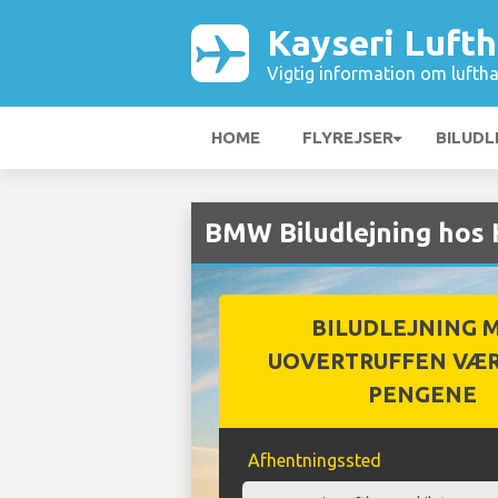
Kayseri Luft
Vigtig information om luftha
HOME
FLYREJSER
BILUDL
BMW Biludlejning hos 
BILUDLEJNING 
UOVERTRUFFEN VÆR
PENGENE
Afhentningssted