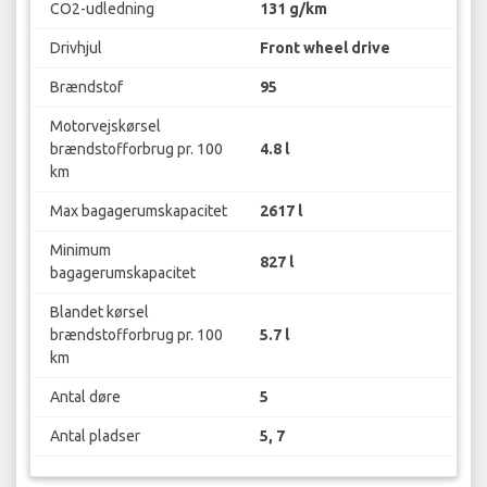
CO2-udledning
131 g/km
Drivhjul
Front wheel drive
Brændstof
95
Motorvejskørsel
brændstofforbrug pr. 100
4.8 l
km
Max bagagerumskapacitet
2617 l
Minimum
827 l
bagagerumskapacitet
Blandet kørsel
brændstofforbrug pr. 100
5.7 l
km
Antal døre
5
Antal pladser
5, 7