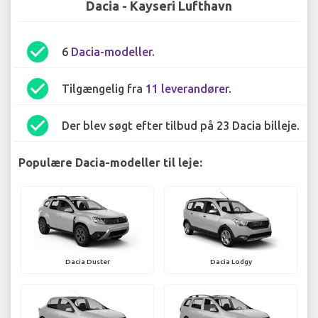
Dacia - Kayseri Lufthavn
check_circle
6
Dacia-modeller
.
check_circle
Tilgængelig fra
11 leverandører
.
check_circle
Der blev søgt efter tilbud på 23 Dacia billeje.
Populære Dacia-modeller til leje:
Dacia Duster
Dacia Lodgy