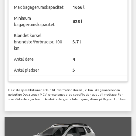
Max bagagerumskapacitet
1666 l
Minimum
628 l
bagagerumskapacitet
Blandet kørsel
brændstofforbrug pr. 100
5.7 l
km
Antal døre
4
Antal pladser
5
De viste specifikationer er kun til informationsformål, vi kan ikke garantere den
nøjagtige Dacia Logan MCV køretøjsmodel og specifikationer, du vil modtage. For
specifikke detaljer bør du kontakte det givne biludlejningsfirma på Kayseri Lufthavn.