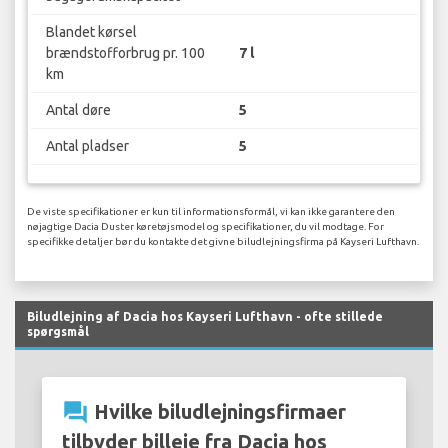
Blandet kørsel
brændstofforbrug pr. 100
7 l
km
Antal døre
5
Antal pladser
5
De viste specifikationer er kun til informationsformål, vi kan ikke garantere den
nøjagtige Dacia Duster køretøjsmodel og specifikationer, du vil modtage. For
specifikke detaljer bør du kontakte det givne biludlejningsfirma på Kayseri Lufthavn.
Biludlejning af Dacia hos Kayseri Lufthavn - ofte stillede
spørgsmål
question_answer
Hvilke biludlejningsfirmaer
tilbyder billeje fra Dacia hos