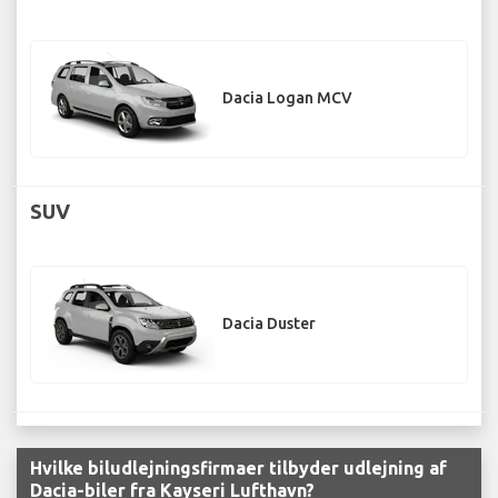
Dacia Logan MCV
SUV
Dacia Duster
Hvilke biludlejningsfirmaer tilbyder udlejning af
Dacia-biler fra Kayseri Lufthavn?