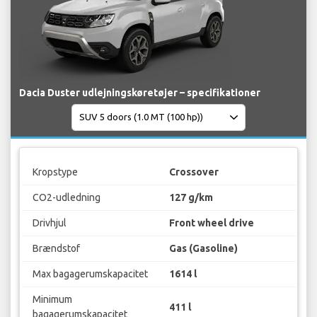
Dacia Duster udlejningskøretøjer – specifikationer
Kropstype
Crossover
CO2-udledning
127 g/km
Drivhjul
Front wheel drive
Brændstof
Gas (Gasoline)
Max bagagerumskapacitet
1614 l
Minimum
411 l
bagagerumskapacitet