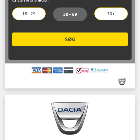
18 - 29
70+
30 - 69
SØG