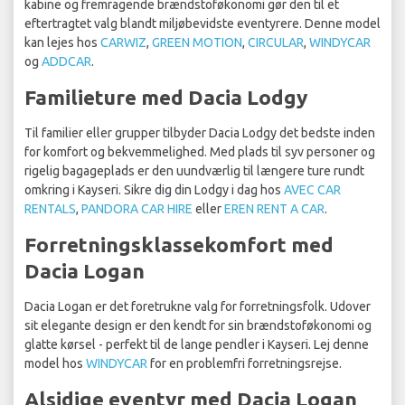
kabine og fremragende brændstoføkonomi gør den til et
eftertragtet valg blandt miljøbevidste eventyrere. Denne model
kan lejes hos
CARWIZ
,
GREEN MOTION
,
CIRCULAR
,
WINDYCAR
og
ADDCAR
.
Familieture med Dacia Lodgy
Til familier eller grupper tilbyder Dacia Lodgy det bedste inden
for komfort og bekvemmelighed. Med plads til syv personer og
rigelig bagageplads er den uundværlig til længere ture rundt
omkring i Kayseri. Sikre dig din Lodgy i dag hos
AVEC CAR
RENTALS
,
PANDORA CAR HIRE
eller
EREN RENT A CAR
.
Forretningsklassekomfort med
Dacia Logan
Dacia Logan er det foretrukne valg for forretningsfolk. Udover
sit elegante design er den kendt for sin brændstoføkonomi og
glatte kørsel - perfekt til de lange pendler i Kayseri. Lej denne
model hos
WINDYCAR
for en problemfri forretningsrejse.
Alsidige eventyr med Dacia Logan