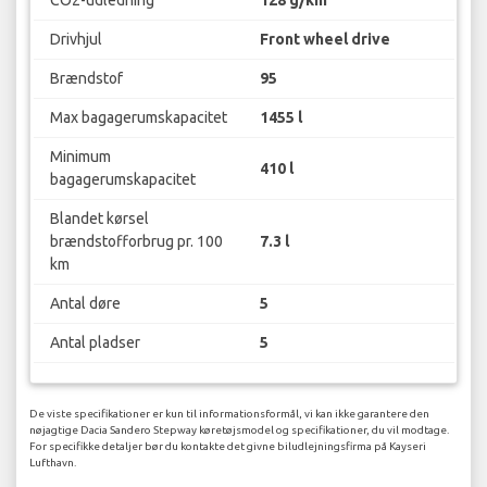
CO2-udledning
128 g/km
Drivhjul
Front wheel drive
Brændstof
95
Max bagagerumskapacitet
1455 l
Minimum
410 l
bagagerumskapacitet
Blandet kørsel
brændstofforbrug pr. 100
7.3 l
km
Antal døre
5
Antal pladser
5
De viste specifikationer er kun til informationsformål, vi kan ikke garantere den
nøjagtige Dacia Sandero Stepway køretøjsmodel og specifikationer, du vil modtage.
For specifikke detaljer bør du kontakte det givne biludlejningsfirma på Kayseri
Lufthavn.