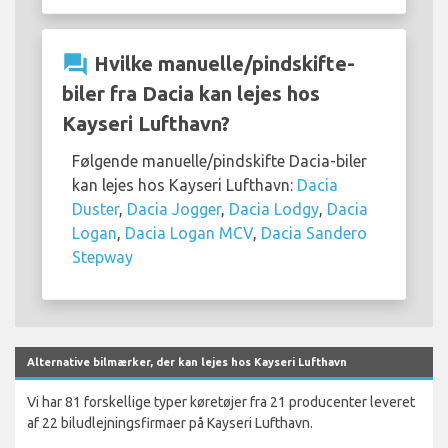
question_answer
Hvilke manuelle/pindskifte-
biler fra Dacia kan lejes hos
Kayseri Lufthavn?
Følgende manuelle/pindskifte Dacia-biler
kan lejes hos Kayseri Lufthavn:
Dacia
Duster
,
Dacia Jogger
,
Dacia Lodgy
,
Dacia
Logan
,
Dacia Logan MCV
,
Dacia Sandero
Stepway
Alternative bilmærker, der kan lejes hos Kayseri Lufthavn
Vi har 81 forskellige typer køretøjer fra 21 producenter leveret
af 22 biludlejningsfirmaer på Kayseri Lufthavn.