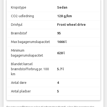
Kropstype
Sedan
CO2-udledning
128 g/km
Drivhjul
Front wheel drive
Brændstof
95
Max bagagerumskapacitet
1666 l
Minimum
628 l
bagagerumskapacitet
Blandet kørsel
brændstofforbrug pr. 100
5.7 l
km
Antal døre
4
Antal pladser
5
De viste specifikationer er kun til informationsformål, vi kan ikke garantere den