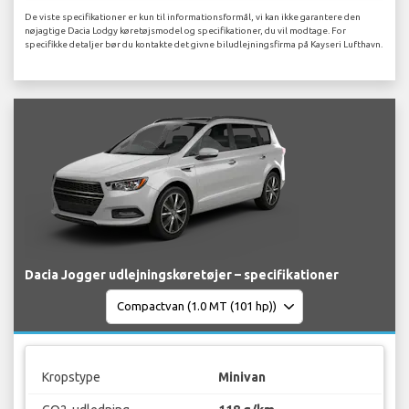
De viste specifikationer er kun til informationsformål, vi kan ikke garantere den
nøjagtige Dacia Lodgy køretøjsmodel og specifikationer, du vil modtage. For
specifikke detaljer bør du kontakte det givne biludlejningsfirma på Kayseri Lufthavn.
Dacia Jogger udlejningskøretøjer – specifikationer
Kropstype
Minivan