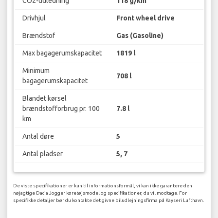
CO2-udledning
118 g/km
Drivhjul
Front wheel drive
Brændstof
Gas (Gasoline)
Max bagagerumskapacitet
1819 l
Minimum
708 l
bagagerumskapacitet
Blandet kørsel
brændstofforbrug pr. 100
7.8 l
km
Antal døre
5
Antal pladser
5, 7
De viste specifikationer er kun til informationsformål, vi kan ikke garantere den
nøjagtige Dacia Jogger køretøjsmodel og specifikationer, du vil modtage. For
specifikke detaljer bør du kontakte det givne biludlejningsfirma på Kayseri Lufthavn.