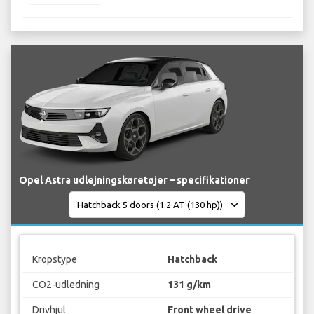
Opel Astra udlejningskøretøjer – specifikationer
Kropstype
Hatchback
CO2-udledning
131 g/km
Drivhjul
Front wheel drive