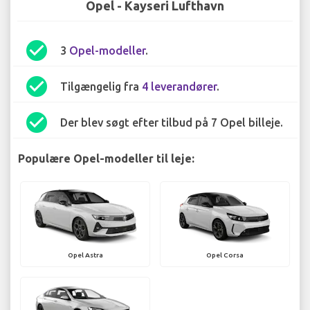
Opel - Kayseri Lufthavn
check_circle
3
Opel-modeller
.
check_circle
Tilgængelig fra
4 leverandører
.
check_circle
Der blev søgt efter tilbud på 7 Opel billeje.
Populære Opel-modeller til leje:
Opel Astra
Opel Corsa