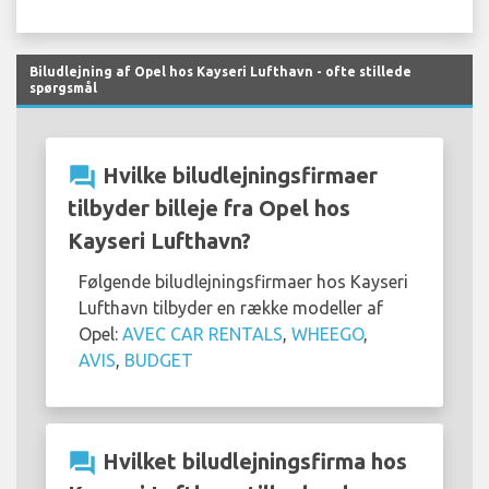
Biludlejning af Opel hos Kayseri Lufthavn - ofte stillede
spørgsmål
question_answer
Hvilke biludlejningsfirmaer
tilbyder billeje fra Opel hos
Kayseri Lufthavn?
Følgende biludlejningsfirmaer hos Kayseri
Lufthavn tilbyder en række modeller af
Opel:
AVEC CAR RENTALS
,
WHEEGO
,
AVIS
,
BUDGET
question_answer
Hvilket biludlejningsfirma hos