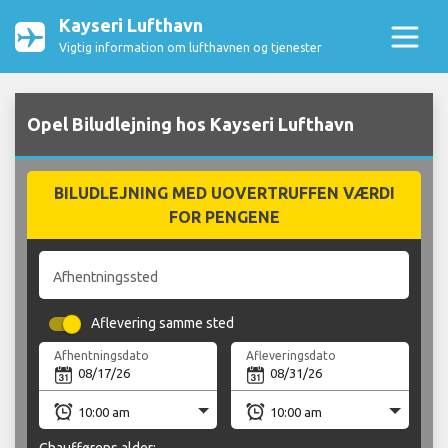
Kayseri Lufthavn
Vigtig information om lufthavnen og tjenester
Opel Biludlejning hos Kayseri Lufthavn
BILUDLEJNING MED UOVERTRUFFEN VÆRDI
FOR PENGENE
Afhentningssted
Aflevering samme sted
Afhentningsdato
Afleveringsdato
Chaufførens alder: