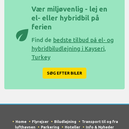
Vær miljøvenlig - lej en
el- eller hybridbil på
ferien
eco
Find de
bedste tilbud på el- og
hybridbiludlejning i Kayseri,
Turkey
SØG EFTER BILER
Home
Flyrejser
Biludlejning
Transport til og fra
lufthavnen
Parkering
Hoteller
Info & Nyheder