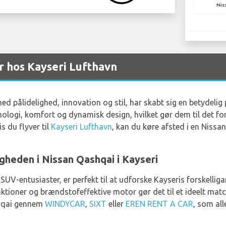
Nis
r hos Kayseri Lufthavn
d pålidelighed, innovation og stil, har skabt sig en betydelig 
ologi, komfort og dynamisk design, hvilket gør dem til det fo
s du flyver til
Kayseri Lufthavn
, kan du køre afsted i en Nissan-
gheden i Nissan Qashqai i Kayseri
SUV-entusiaster, er perfekt til at udforske Kayseris forskelli
ktioner og brændstofeffektive motor gør det til et ideelt match 
shqai gennem
WINDYCAR
,
SIXT
eller
EREN RENT A CAR
, som all