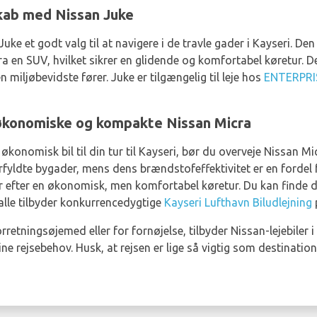
kab med Nissan Juke
ke et godt valg til at navigere i de travle gader i Kayseri. De
 en SUV, hvilket sikrer en glidende og komfortabel køretur. D
n miljøbevidste fører. Juke er tilgængelig til leje hos
ENTERPRI
n økonomiske og kompakte Nissan Micra
konomisk bil til din tur til Kayseri, bør du overveje Nissan Mic
rfyldte bygader, mens dens brændstofeffektivitet er en fordel f
leder efter en økonomisk, men komfortabel køretur. Du kan find
alle tilbyder konkurrencedygtige
Kayseri Lufthavn Biludlejning
p
retningsøjemed eller for fornøjelse, tilbyder Nissan-lejebiler 
 rejsebehov. Husk, at rejsen er lige så vigtig som destination