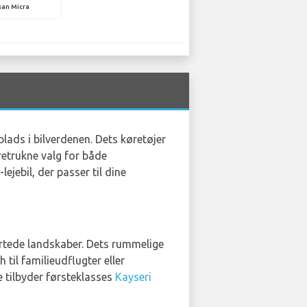
san Micra
plads i bilverdenen. Dets køretøjer
retrukne valg for både
lejebil, der passer til dine
gartede landskaber. Dets rummelige
til familieudflugter eller
e tilbyder førsteklasses
Kayseri