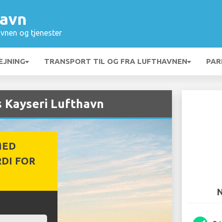
havn
vnen og tjenester
EJNING
TRANSPORT TIL OG FRA LUFTHAVNEN
PAR
s Kayseri Lufthavn
MED
DI FOR
N