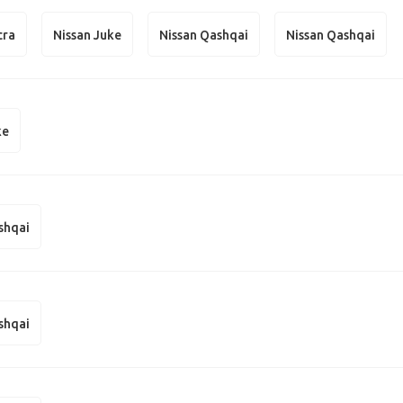
cra
Nissan Juke
Nissan Qashqai
Nissan Qashqai
ke
shqai
shqai