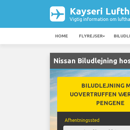
Kayseri Luft
Vigtig information om luftha
HOME
FLYREJSER
BILUDL
Nissan Biludlejning ho
BILUDLEJNING 
UOVERTRUFFEN VÆR
PENGENE
Afhentningssted