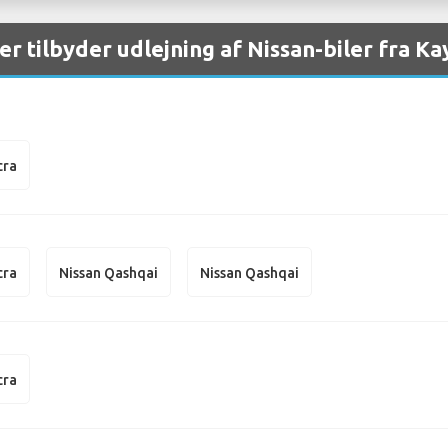
er tilbyder udlejning af Nissan-biler fra Ka
cra
cra
Nissan Qashqai
Nissan Qashqai
cra