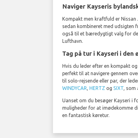
Naviger Kayseris bylands
Kompakt men kraftfuld er Nissan Ju
sedan kombineret med udsigten fra
også til et bæredygtigt valg for de
Lufthavn.
Tag på tur i Kayseri i de
Hvis du leder efter en kompakt og ø
perfekt til at navigere gennem ove
til solo-rejsende eller par, der 
WINDYCAR
,
HERTZ
og
SIXT
, som 
Uanset om du besøger Kayseri i for
muligheder for at imødekomme dine
en fantastisk køretur.