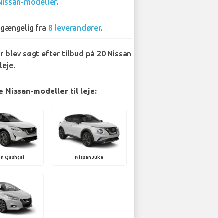
Nissan-modeller
.
lgængelig fra
8 leverandører
.
r blev søgt efter tilbud på 20 Nissan
leje.
 Nissan-modeller til leje:
an Qashqai
Nissan Juke