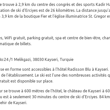
se trouve à 2,9 km du centre des congrès et des sports Kadir Ha
station de ski d'Erciyes est de 26 kilomètres. La distance jusq
 3,9 km de la boutique Fier et l'église illuminatrice St. Gregor e
, WiFi gratuit, parking gratuit, spa et centre de bien-être, ch
matique de billets.
o:24 /1 Melikgazi, 38030 Kayseri, Turquie
se en forme sont accessibles à l'hôtel Radisson Blu à Kayseri.
e l'établissement. Le ski est l'une des nombreuses activités q
atuit est disponible sur place.
eur se trouve à 600 mètres de l'hôtel, le château de Kayseri à 60
lu est à seulement 30 minutes du centre de ski d'Erciyes. 84 k
ehir de Kayseri.