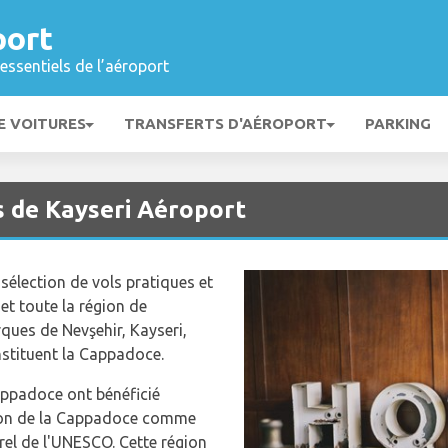
port
essentiels de l’aéroport
E VOITURES
TRANSFERTS D'AÉROPORT
PARKING
s de Kayseri Aéroport
sélection de vols pratiques et
et toute la région de
ques de Nevşehir, Kayseri,
nstituent la Cappadoce.
appadoce ont bénéficié
ion de la Cappadoce comme
urel de l'UNESCO. Cette région