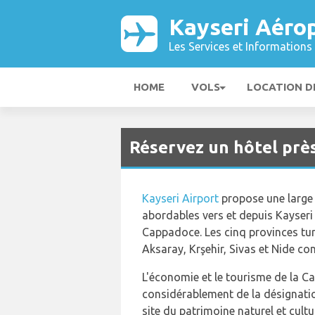
Kayseri Aéro
Les Services et Informations 
HOME
VOLS
LOCATION D
Réservez un hôtel prè
Kayseri Airport
propose une large 
abordables vers et depuis Kayseri 
Cappadoce. Les cinq provinces tur
Aksaray, Krşehir, Sivas et Nide co
L'économie et le tourisme de la C
considérablement de la désignat
site du patrimoine naturel et cult