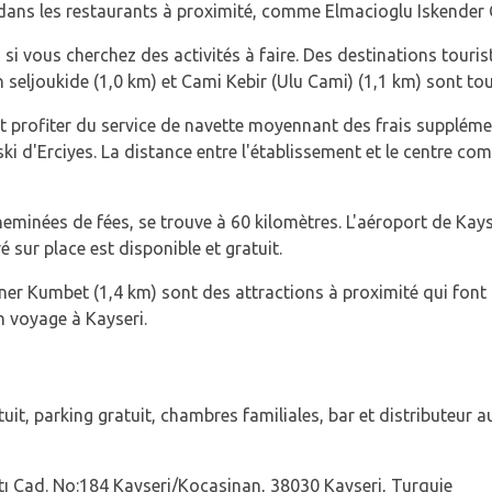
dans les restaurants à proximité, comme Elmacioglu Iskender 
i vous cherchez des activités à faire. Des destinations tour
on seljoukide (1,0 km) et Cami Kebir (Ulu Cami) (1,1 km) sont to
nt profiter du service de navette moyennant des frais supplémen
 ski d'Erciyes. La distance entre l'établissement et le centre c
minées de fées, se trouve à 60 kilomètres. L'aéroport de Kays
vé sur place est disponible et gratuit.
ner Kumbet (1,4 km) sont des attractions à proximité qui font d
n voyage à Kayseri.
uit, parking gratuit, chambres familiales, bar et distributeur a
 Cad. No:184 Kayseri/Kocasinan, 38030 Kayseri, Turquie