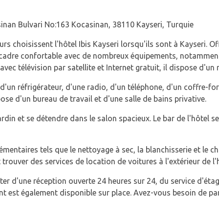
nan Bulvari No:163 Kocasinan, 38110 Kayseri, Turquie
s choisissent l'hôtel Ibis Kayseri lorsqu'ils sont à Kayseri. Offr
n cadre confortable avec de nombreux équipements, notamment
ec télévision par satellite et Internet gratuit, il dispose d'un 
un réfrigérateur, d'une radio, d'un téléphone, d'un coffre-for
ose d'un bureau de travail et d'une salle de bains privative.
ardin et se détendre dans le salon spacieux. Le bar de l'hôtel s
plémentaires tels que le nettoyage à sec, la blanchisserie et le
ouver des services de location de voitures à l'extérieur de l'h
fiter d'une réception ouverte 24 heures sur 24, du service d'éta
rant est également disponible sur place. Avez-vous besoin de par