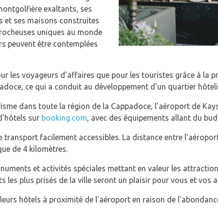
montgolfière exaltants, ses
es et ses maisons construites
s rocheuses uniques au monde
eurs peuvent être contemplées
ur les voyageurs d'affaires que pour les touristes grâce à la p
doce, ce qui a conduit au développement d'un quartier hôteli
risme dans toute la région de la Cappadoce, l'aéroport de Kays
d'hôtels sur
booking.com
, avec des équipements allant du bud
transport facilement accessibles. La distance entre l'aéroport e
que de 4 kilomètres.
ents et activités spéciales mettant en valeur les attractions n
 les plus prisés de la ville seront un plaisir pour vous et vos 
lleurs hôtels à proximité de l'aéroport en raison de l'abonda