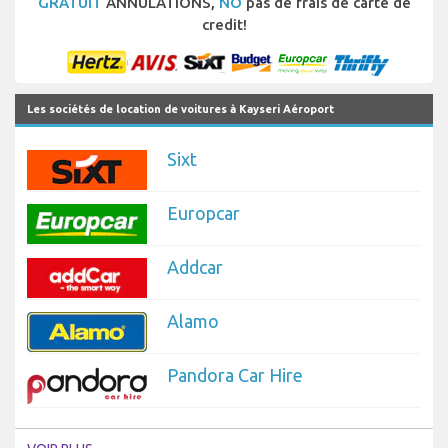
GRATUIT
ANNULATIONS,
NO
pas de frais de carte de
credit!
Les sociétés de location de voitures à Kayseri Aéroport
Sixt
Europcar
Addcar
Alamo
Pandora Car Hire