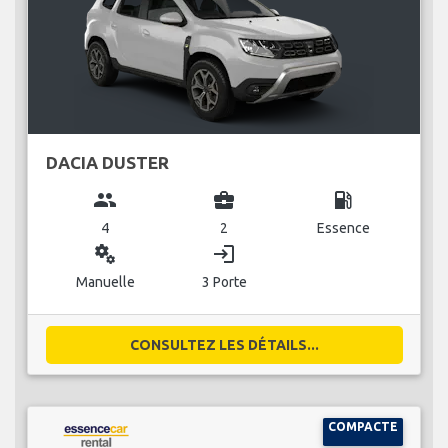
DACIA DUSTER
group
business_center
local_gas_station
4
2
Essence
miscellaneous_services
login
Manuelle
3 Porte
CONSULTEZ LES DÉTAILS...
COMPACTE