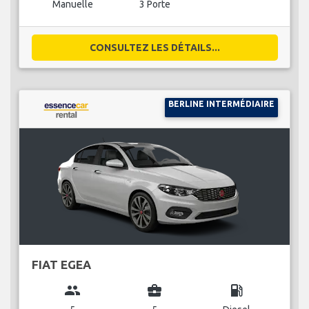
Manuelle
3 Porte
CONSULTEZ LES DÉTAILS...
BERLINE INTERMÉDIAIRE
FIAT EGEA
group
business_center
local_gas_station