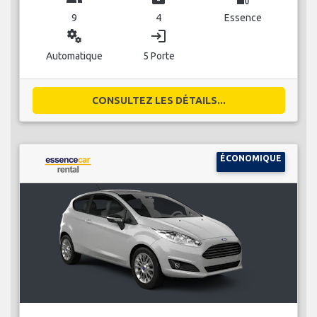
9
4
Essence
miscellaneous_services
login
Automatique
5 Porte
CONSULTEZ LES DÉTAILS...
ÉCONOMIQUE