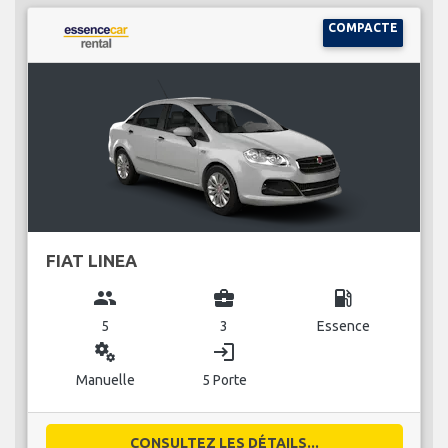
COMPACTE
FIAT LINEA
group
business_center
local_gas_station
5
3
Essence
miscellaneous_services
login
Manuelle
5 Porte
CONSULTEZ LES DÉTAILS...