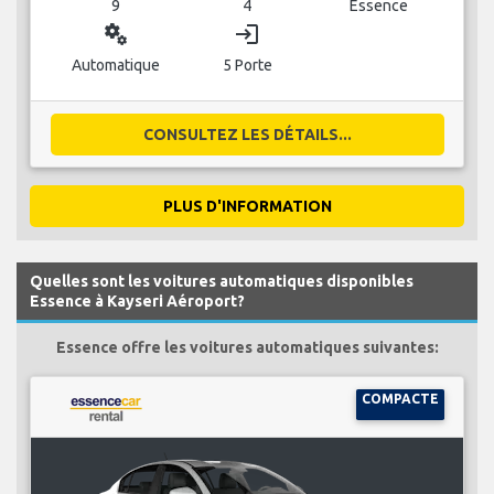
9
4
Essence
miscellaneous_services
login
Automatique
5 Porte
CONSULTEZ LES DÉTAILS...
PLUS D'INFORMATION
Quelles sont les voitures automatiques disponibles
Essence à Kayseri Aéroport?
Essence offre les voitures automatiques suivantes:
COMPACTE