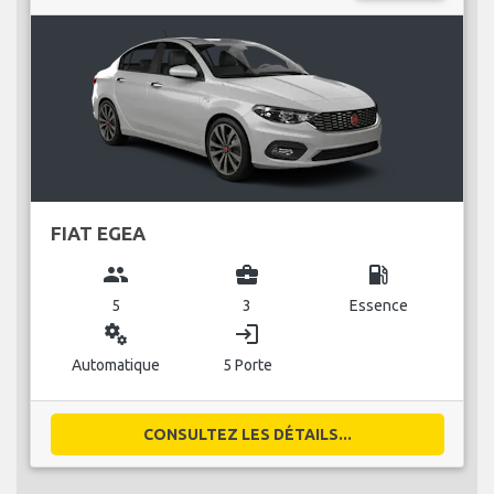
FIAT EGEA
group
business_center
local_gas_station
5
3
Essence
miscellaneous_services
login
Automatique
5 Porte
CONSULTEZ LES DÉTAILS...