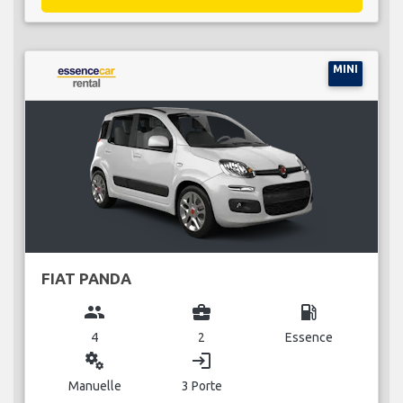
MINI
FIAT PANDA
group
business_center
local_gas_station
4
2
Essence
miscellaneous_services
login
Manuelle
3 Porte