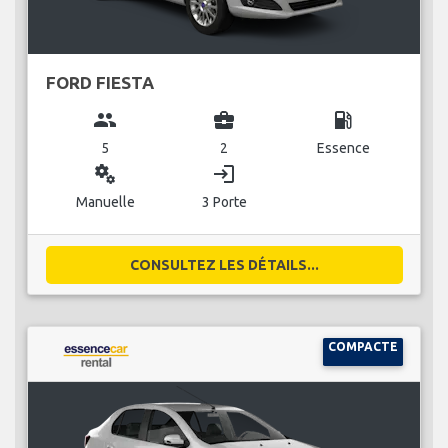
FORD FIESTA
group
business_center
local_gas_station
5
2
Essence
miscellaneous_services
login
Manuelle
3 Porte
CONSULTEZ LES DÉTAILS...
COMPACTE