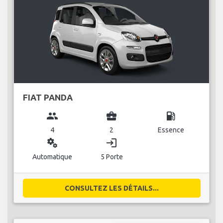
FIAT PANDA
group
business_center
local_gas_station
4
2
Essence
miscellaneous_services
login
Automatique
5 Porte
CONSULTEZ LES DÉTAILS...