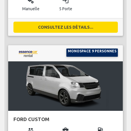
miscellaneous_services
login
Manuelle
5 Porte
CONSULTEZ LES DÉTAILS...
MONOSPACE 9 PERSONNES
FORD CUSTOM
group
business_center
local_gas_station