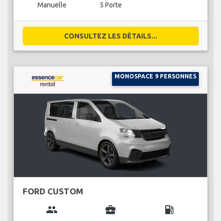
Manuelle
5 Porte
CONSULTEZ LES DÉTAILS...
MONOSPACE 9 PERSONNES
FORD CUSTOM
group
business_center
local_gas_station