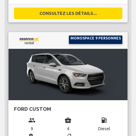
CONSULTEZ LES DÉTAILS...
MONOSPACE 9 PERSONNES
FORD CUSTOM
group
business_center
local_gas_station
9
4
Diesel