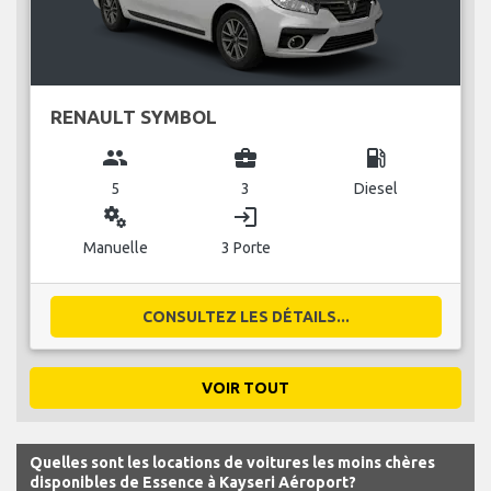
RENAULT SYMBOL
group
business_center
local_gas_station
5
3
Diesel
miscellaneous_services
login
Manuelle
3 Porte
CONSULTEZ LES DÉTAILS...
VOIR TOUT
Quelles sont les locations de voitures les moins chères
disponibles de Essence à Kayseri Aéroport?