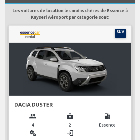
Les voitures de location les moins chères de Essence à
Kayseri Aéroport par categorie sont:
SUV
DACIA DUSTER
group
business_center
local_gas_station
4
2
Essence
miscellaneous_services
login