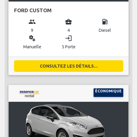
FORD CUSTOM
group
business_center
local_gas_station
9
4
Diesel
miscellaneous_services
login
Manuelle
5 Porte
CONSULTEZ LES DÉTAILS...
ÉCONOMIQUE