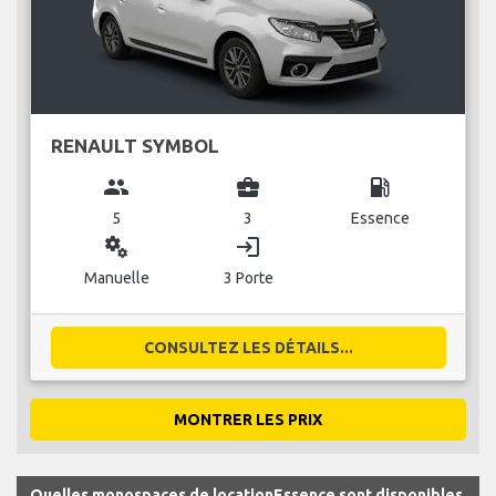
RENAULT SYMBOL
group
business_center
local_gas_station
5
3
Essence
miscellaneous_services
login
Manuelle
3 Porte
CONSULTEZ LES DÉTAILS...
MONTRER LES PRIX
Quelles monospaces de locationEssence sont disponibles