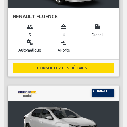
RENAULT FLUENCE
group
business_center
local_gas_station
5
4
Diesel
miscellaneous_services
login
Automatique
4 Porte
CONSULTEZ LES DÉTAILS...
COMPACTE