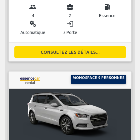
group
business_center
local_gas_station
4
2
Essence
miscellaneous_services
login
Automatique
5 Porte
CONSULTEZ LES DÉTAILS...
MONOSPACE 9 PERSONNES