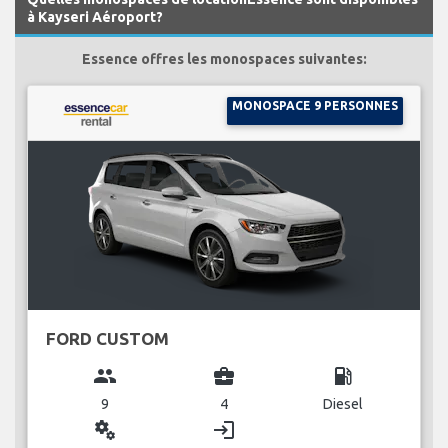
à Kayseri Aéroport?
Essence offres les monospaces suivantes:
MONOSPACE 9 PERSONNES
FORD CUSTOM
group
business_center
local_gas_station
9
4
Diesel
miscellaneous_services
login