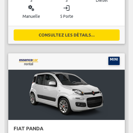
5
5
Diesel
miscellaneous_services
login
Manuelle
5 Porte
CONSULTEZ LES DÉTAILS...
MINI
FIAT PANDA