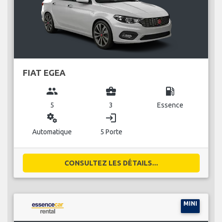
FIAT EGEA
group
business_center
local_gas_station
5
3
Essence
miscellaneous_services
login
Automatique
5 Porte
CONSULTEZ LES DÉTAILS...
MINI