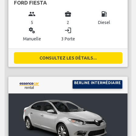
FORD FIESTA
group
business_center
local_gas_station
5
2
Diesel
miscellaneous_services
login
Manuelle
3 Porte
CONSULTEZ LES DÉTAILS...
BERLINE INTERMÉDIAIRE