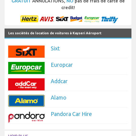
GRATUIT
ANNULATIONS,
NO
pas de frais de carte de
credit!
Les sociétés de location de voitures à Kayseri Aéroport
Sixt
Europcar
Addcar
Alamo
Pandora Car Hire