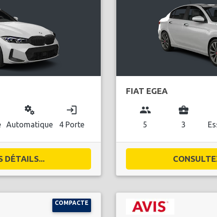
FIAT EGEA
miscellaneous_services
login
group
business_center
l
e
Automatique
4 Porte
5
3
Es
DÉTAILS...
CONSULTEZ
COMPACTE