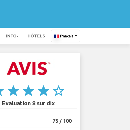
INFO
HÔTELS
français
ar
star
star
star
star_border
Evaluation 8 sur dix
75 / 100