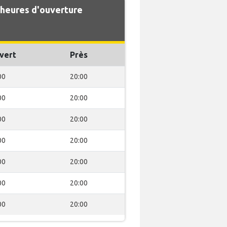
 heures d'ouverture
vert
Près
00
20:00
00
20:00
00
20:00
00
20:00
00
20:00
00
20:00
00
20:00