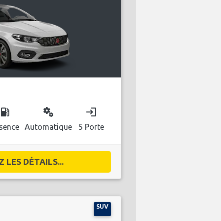
ocal_gas_station
miscellaneous_services
login
sence
Automatique
5 Porte
 LES DÉTAILS...
SUV