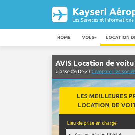
Kayseri Aéro
Les Services et Informations 
HOME
VOLS
LOCATION D
AVIS Location de voitu
Classe #6 De 23
Comparer les sociét
LES MEILLEURES P
LOCATION DE VOI
Lieu de prise en charge