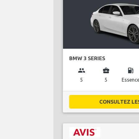
BMW 3 SERIES
group
business_center
local_gas_station
5
5
Essenc
CONSULTEZ LES 