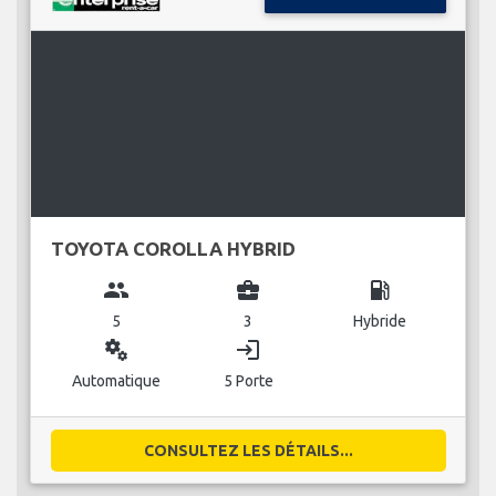
TOYOTA COROLLA HYBRID
group
business_center
local_gas_station
5
3
Hybride
miscellaneous_services
login
Automatique
5 Porte
CONSULTEZ LES DÉTAILS...