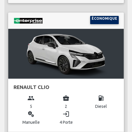
ÉCONOMIQUE
RENAULT CLIO
group
business_center
local_gas_station
5
2
Diesel
miscellaneous_services
login
Manuelle
4 Porte