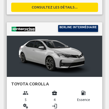
CONSULTEZ LES DÉTAILS...
BERLINE INTERMÉDIAIRE
TOYOTA COROLLA
group
business_center
local_gas_station
5
4
Essence
miscellaneous_services
login