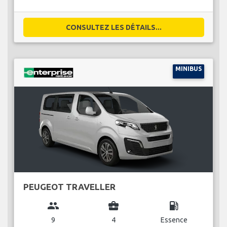
CONSULTEZ LES DÉTAILS...
MINIBUS
PEUGEOT TRAVELLER
group
business_center
local_gas_station
9
4
Essence