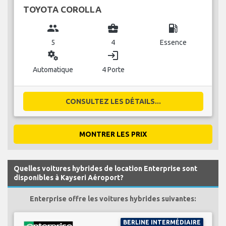
TOYOTA COROLLA
group
business_center
local_gas_station
5
4
Essence
miscellaneous_services
login
Automatique
4 Porte
CONSULTEZ LES DÉTAILS...
MONTRER LES PRIX
Quelles voitures hybrides de location Enterprise sont
disponibles à Kayseri Aéroport?
Enterprise offre les voitures hybrides suivantes:
BERLINE INTERMÉDIAIRE