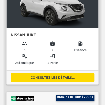
NISSAN JUKE
group
business_center
local_gas_station
5
2
Essence
miscellaneous_services
login
Automatique
5 Porte
CONSULTEZ LES DÉTAILS...
BERLINE INTERMÉDIAIRE