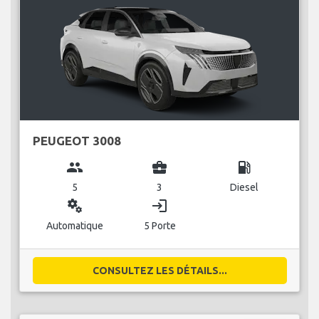
PEUGEOT 3008
group
business_center
local_gas_station
5
3
Diesel
miscellaneous_services
login
Automatique
5 Porte
CONSULTEZ LES DÉTAILS...