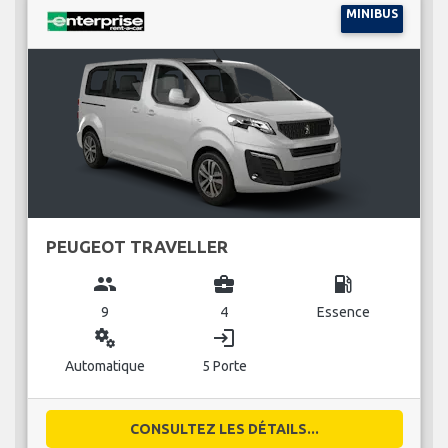
MINIBUS
PEUGEOT TRAVELLER
group
business_center
local_gas_station
9
4
Essence
miscellaneous_services
login
Automatique
5 Porte
CONSULTEZ LES DÉTAILS...