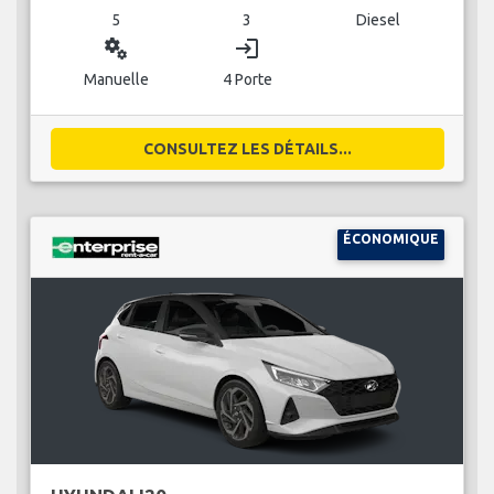
5
3
Diesel
miscellaneous_services
login
Manuelle
4 Porte
CONSULTEZ LES DÉTAILS...
ÉCONOMIQUE