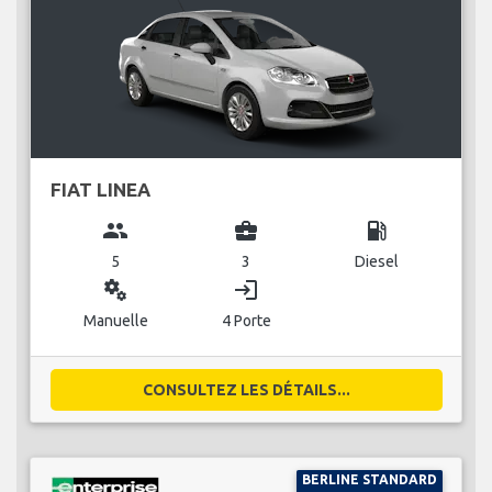
FIAT LINEA
group
business_center
local_gas_station
5
3
Diesel
miscellaneous_services
login
Manuelle
4 Porte
CONSULTEZ LES DÉTAILS...
BERLINE STANDARD