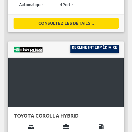
Automatique
4 Porte
CONSULTEZ LES DÉTAILS...
BERLINE INTERMÉDIAIRE
TOYOTA COROLLA HYBRID
group
business_center
local_gas_station