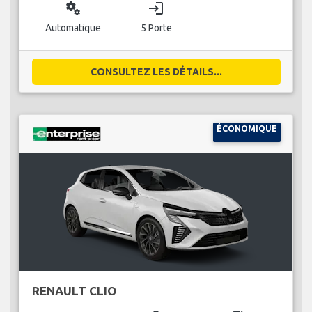
miscellaneous_services
login
Automatique
5 Porte
CONSULTEZ LES DÉTAILS...
ÉCONOMIQUE
RENAULT CLIO