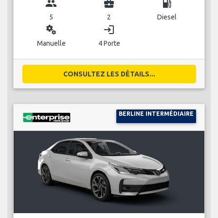
group
business_center
local_gas_station
5
2
Diesel
miscellaneous_services
login
Manuelle
4 Porte
CONSULTEZ LES DÉTAILS...
BERLINE INTERMÉDIAIRE