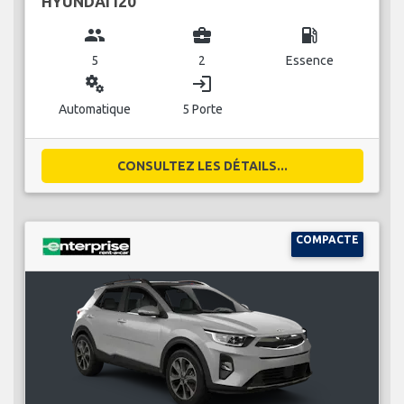
HYUNDAI I20
group
business_center
local_gas_station
5
2
Essence
miscellaneous_services
login
Automatique
5 Porte
CONSULTEZ LES DÉTAILS...
COMPACTE