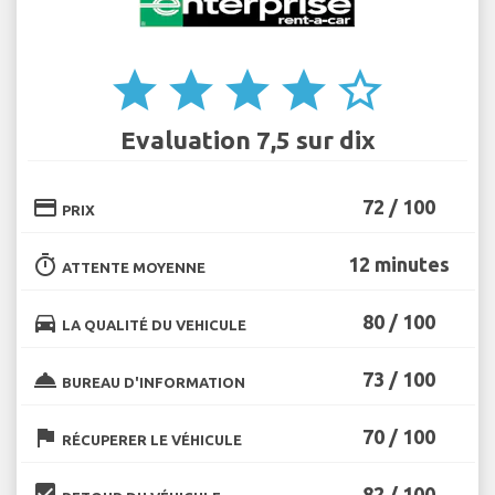
star
star
star
star
star_border
Evaluation 7,5 sur dix
credit_card
72 / 100
PRIX
timer
12 minutes
ATTENTE MOYENNE
directions_car
80 / 100
LA QUALITÉ DU VEHICULE
room_service
73 / 100
BUREAU D'INFORMATION
flag
70 / 100
RÉCUPERER LE VÉHICULE
beenhere
82 / 100