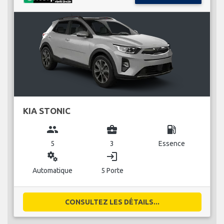
KIA STONIC
group
business_center
local_gas_station
5
3
Essence
miscellaneous_services
login
Automatique
5 Porte
CONSULTEZ LES DÉTAILS...