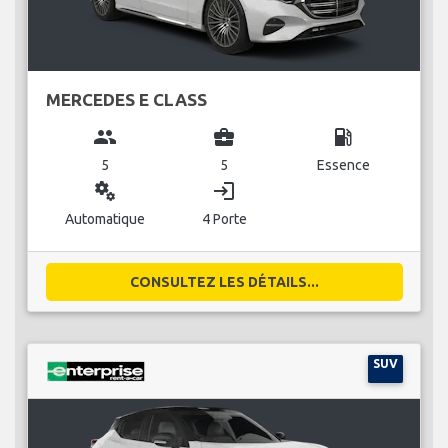
MERCEDES E CLASS
group
business_center
local_gas_station
5
5
Essence
miscellaneous_services
login
Automatique
4 Porte
CONSULTEZ LES DÉTAILS...
SUV