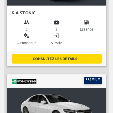
KIA STONIC
group
business_center
local_gas_station
5
3
Essence
miscellaneous_services
login
Automatique
5 Porte
CONSULTEZ LES DÉTAILS...
PREMIUM