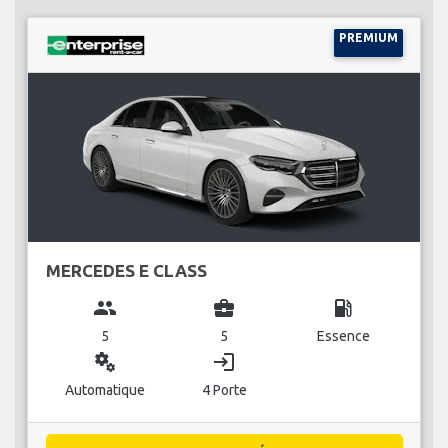
PREMIUM
MERCEDES E CLASS
group
business_center
local_gas_station
5
5
Essence
miscellaneous_services
login
Automatique
4 Porte