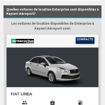
Quelles voitures de location Enterprise sont disponibles à
Kayseri Aéroport?
Les voitures de location disponibles de Enterprise à
Kayseri Aéroport sont:
COMPACTE
FIAT LINEA
group
business_center
local_gas_station