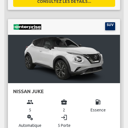
CONSULTEZ LES DÉTAILS...
SUV
NISSAN JUKE
group
business_center
local_gas_station
5
2
Essence
miscellaneous_services
login
Automatique
5 Porte