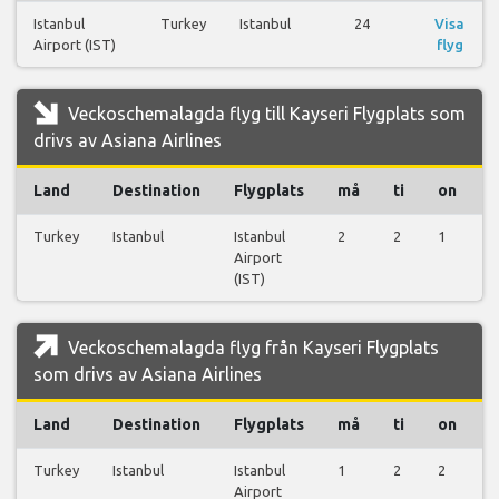
Istanbul
Turkey
Istanbul
24
Visa
Airport (IST)
flyg
Veckoschemalagda flyg till Kayseri Flygplats som
drivs av Asiana Airlines
Land
Destination
Flygplats
må
ti
on
t
Turkey
Istanbul
Istanbul
2
2
1
2
Airport
(IST)
Veckoschemalagda flyg från Kayseri Flygplats
som drivs av Asiana Airlines
Land
Destination
Flygplats
må
ti
on
t
Turkey
Istanbul
Istanbul
1
2
2
2
Airport