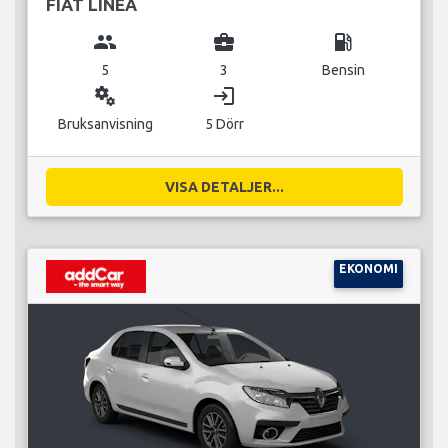
FIAT LINEA
group
business_center
local_gas_station
5
3
Bensin
miscellaneous_services
login
Bruksanvisning
5 Dörr
VISA DETALJER...
EKONOMI