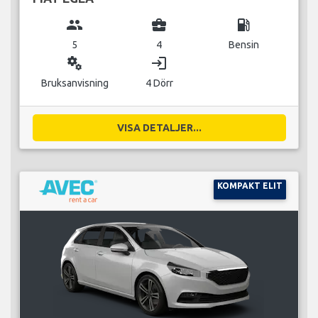
group
business_center
local_gas_station
5
4
Bensin
miscellaneous_services
login
Bruksanvisning
4 Dörr
VISA DETALJER...
KOMPAKT ELIT