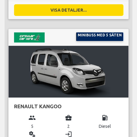
VISA DETALJER...
MINIBUSS MED 5 SÄTEN
RENAULT KANGOO
group
business_center
local_gas_station
5
2
Diesel
miscellaneous_services
login