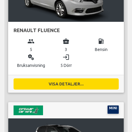
RENAULT FLUENCE
group
business_center
local_gas_station
5
3
Bensin
miscellaneous_services
login
Bruksanvisning
5 Dörr
VISA DETALJER...
MINI