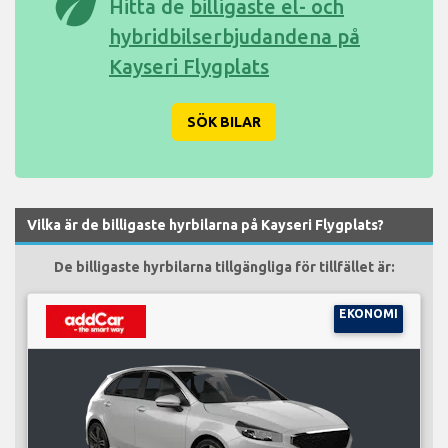
eco
Hitta de
billigaste el- och
hybridbilserbjudandena på
Kayseri Flygplats
SÖK BILAR
Vilka är de billigaste hyrbilarna på Kayseri Flygplats?
De billigaste hyrbilarna tillgängliga för tillfället är:
EKONOMI