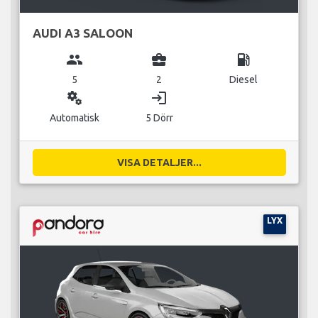
AUDI A3 SALOON
group
business_center
local_gas_station
5
2
Diesel
miscellaneous_services
login
Automatisk
5 Dörr
VISA DETALJER...
LYX