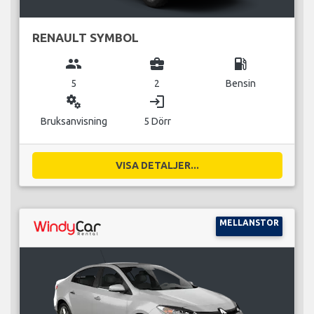
RENAULT SYMBOL
group
business_center
local_gas_station
5
2
Bensin
miscellaneous_services
login
Bruksanvisning
5 Dörr
VISA DETALJER...
MELLANSTOR