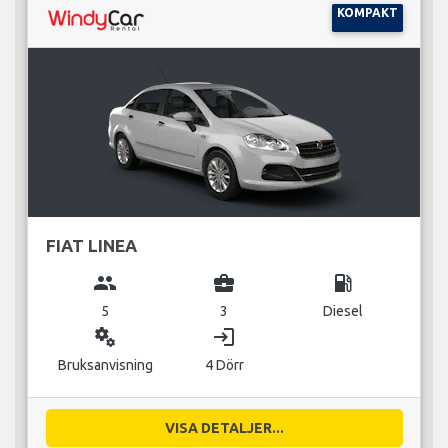
KOMPAKT
FIAT LINEA
group
business_center
local_gas_station
5
3
Diesel
miscellaneous_services
login
Bruksanvisning
4 Dörr
VISA DETALJER...