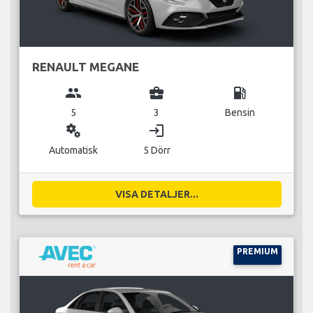
RENAULT MEGANE
group
business_center
local_gas_station
5
3
Bensin
miscellaneous_services
login
Automatisk
5 Dörr
VISA DETALJER...
PREMIUM