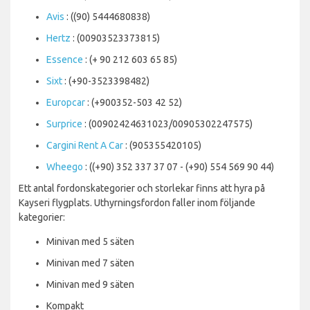
Avis
: ((90) 5444680838)
Hertz
: (00903523373815)
Essence
: (+ 90 212 603 65 85)
Sixt
: (+90-3523398482)
Europcar
: (+900352-503 42 52)
Surprice
: (00902424631023/00905302247575)
Cargini Rent A Car
: (905355420105)
Wheego
: ((+90) 352 337 37 07 - (+90) 554 569 90 44)
Ett antal fordonskategorier och storlekar finns att hyra på
Kayseri flygplats. Uthyrningsfordon faller inom följande
kategorier:
Minivan med 5 säten
Minivan med 7 säten
Minivan med 9 säten
Kompakt