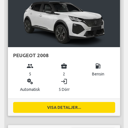
PEUGEOT 2008
group
business_center
local_gas_station
5
2
Bensin
miscellaneous_services
login
Automatisk
5 Dörr
VISA DETALJER...