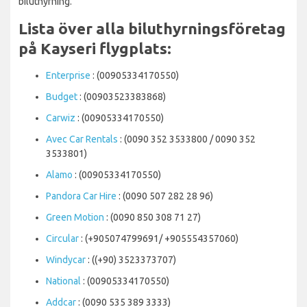
biluthyrning.
Lista över alla biluthyrningsföretag
på Kayseri flygplats:
Enterprise
: (00905334170550)
Budget
: (00903523383868)
Carwiz
: (00905334170550)
Avec Car Rentals
: (0090 352 3533800 / 0090 352
3533801)
Alamo
: (00905334170550)
Pandora Car Hire
: (0090 507 282 28 96)
Green Motion
: (0090 850 308 71 27)
Circular
: (+905074799691/ +905554357060)
Windycar
: ((+90) 3523373707)
National
: (00905334170550)
Addcar
: (0090 535 389 3333)