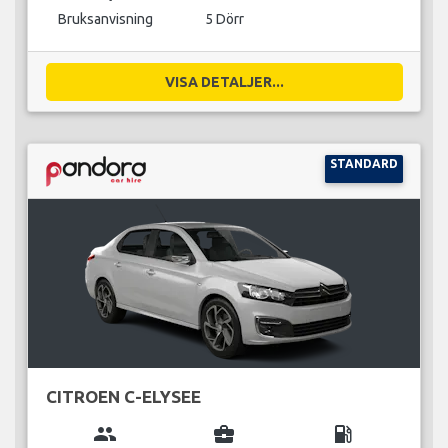
Bruksanvisning
5 Dörr
VISA DETALJER...
STANDARD
CITROEN C-ELYSEE
group
business_center
local_gas_station