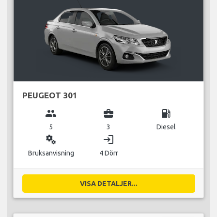
PEUGEOT 301
group
business_center
local_gas_station
5
3
Diesel
miscellaneous_services
login
Bruksanvisning
4 Dörr
VISA DETALJER...