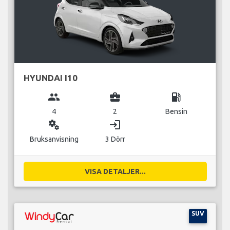
HYUNDAI I10
group
business_center
local_gas_station
4
2
Bensin
miscellaneous_services
login
Bruksanvisning
3 Dörr
VISA DETALJER...
SUV