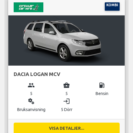
KOMBI
DACIA LOGAN MCV
group
business_center
local_gas_station
5
5
Bensin
miscellaneous_services
login
Bruksanvisning
5 Dörr
VISA DETALJER...