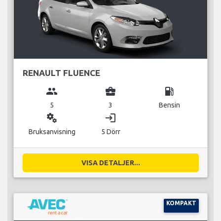
RENAULT FLUENCE
group
business_center
local_gas_station
5
3
Bensin
miscellaneous_services
login
Bruksanvisning
5 Dörr
VISA DETALJER...
KOMPAKT