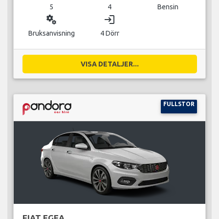
5
4
Bensin
miscellaneous_services
login
Bruksanvisning
4 Dörr
VISA DETALJER...
FULLSTOR
FIAT EGEA