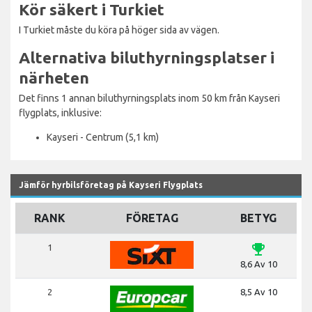
Kör säkert i Turkiet
I Turkiet måste du köra på höger sida av vägen.
Alternativa biluthyrningsplatser i
närheten
Det finns 1 annan biluthyrningsplats inom 50 km från Kayseri
flygplats, inklusive:
Kayseri - Centrum (5,1 km)
Jämför hyrbilsföretag på Kayseri Flygplats
RANK
FÖRETAG
BETYG
emoji_events
1
8,6 Av 10
2
8,5 Av 10