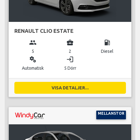
RENAULT CLIO ESTATE
group
business_center
local_gas_station
5
2
Diesel
miscellaneous_services
login
Automatisk
5 Dörr
VISA DETALJER...
MELLANSTOR