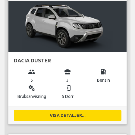
DACIA DUSTER
group
business_center
local_gas_station
5
3
Bensin
miscellaneous_services
login
Bruksanvisning
5 Dörr
VISA DETALJER...