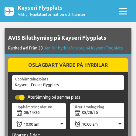
Kayseri Flygplats
Viktig flygplatsinformation och tjänster
AVIS Biluthyrning på Kayseri Flygplats
Rankad #6 Från 23
Jämför hyrbilsföretag på Kayseri Flygplats
OSLAGBART VÄRDE PÅ HYRBILAR
Upphämtningsplats
Återlämning på samma plats
Upphämtningsdatum
Återlämningsdag
Förarens ålder: