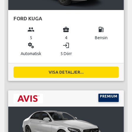
FORD KUGA
group
business_center
local_gas_station
5
4
Bensin
miscellaneous_services
login
Automatisk
5 Dörr
VISA DETALJER...
PREMIUM