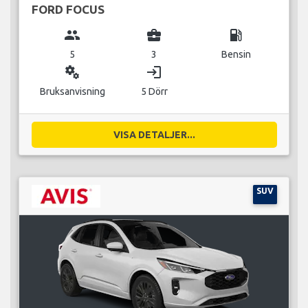
FORD FOCUS
group
business_center
local_gas_station
5
3
Bensin
miscellaneous_services
login
Bruksanvisning
5 Dörr
VISA DETALJER...
SUV