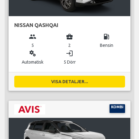
NISSAN QASHQAI
group
business_center
local_gas_station
5
2
Bensin
miscellaneous_services
login
Automatisk
5 Dörr
VISA DETALJER...
KOMBI