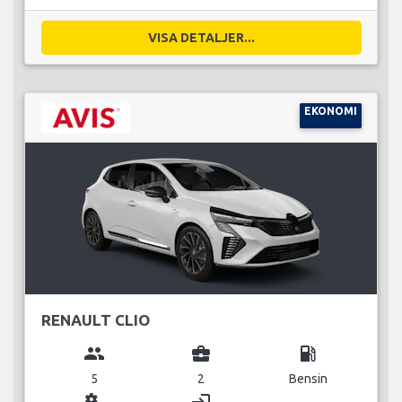
VISA DETALJER...
EKONOMI
RENAULT CLIO
group
business_center
local_gas_station
5
2
Bensin