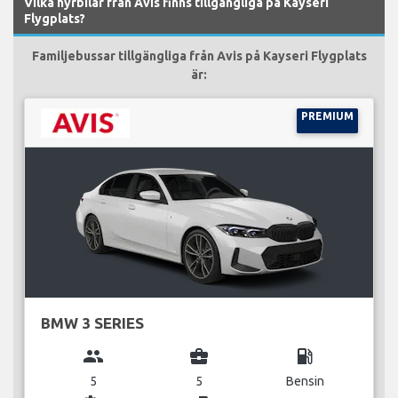
Vilka hyrbilar från Avis finns tillgängliga på Kayseri
Flygplats?
Familjebussar tillgängliga från Avis på Kayseri Flygplats
är:
PREMIUM
BMW 3 SERIES
group
business_center
local_gas_station
5
5
Bensin