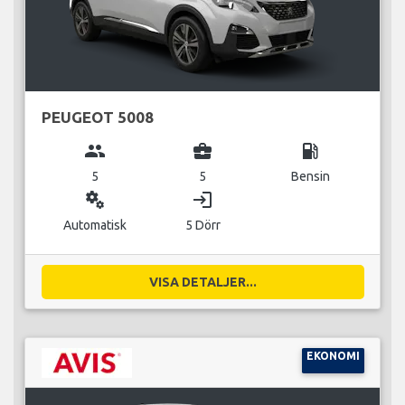
PEUGEOT 5008
group
business_center
local_gas_station
5
5
Bensin
miscellaneous_services
login
Automatisk
5 Dörr
VISA DETALJER...
EKONOMI