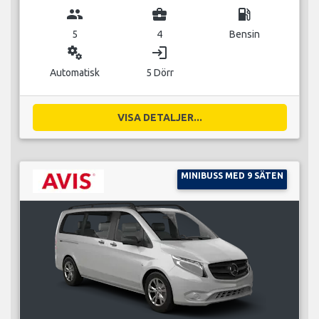
group
business_center
local_gas_station
5
4
Bensin
miscellaneous_services
login
Automatisk
5 Dörr
VISA DETALJER...
MINIBUSS MED 9 SÄTEN