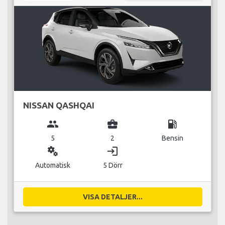
NISSAN QASHQAI
group
business_center
local_gas_station
5
2
Bensin
miscellaneous_services
login
Automatisk
5 Dörr
VISA DETALJER...