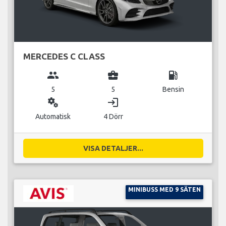
MERCEDES C CLASS
group
business_center
local_gas_station
5
5
Bensin
miscellaneous_services
login
Automatisk
4 Dörr
VISA DETALJER...
MINIBUSS MED 9 SÄTEN