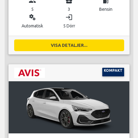
group
business_center
local_gas_station
5
3
Bensin
miscellaneous_services
login
Automatisk
5 Dörr
VISA DETALJER...
KOMPAKT