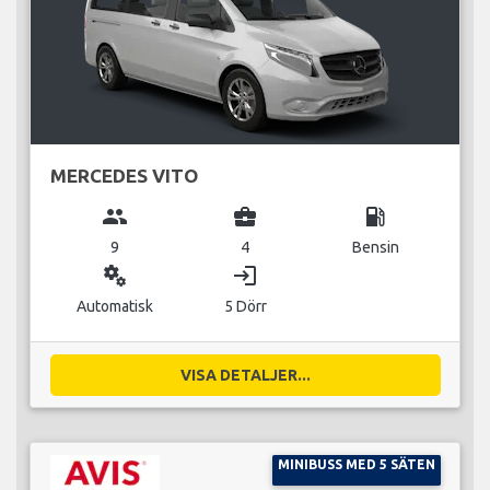
MERCEDES VITO
group
business_center
local_gas_station
9
4
Bensin
miscellaneous_services
login
Automatisk
5 Dörr
VISA DETALJER...
MINIBUSS MED 5 SÄTEN