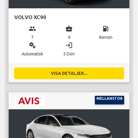
VOLVO XC90
group
business_center
local_gas_station
7
4
Bensin
miscellaneous_services
login
Automatisk
5 Dörr
VISA DETALJER...
MELLANSTOR