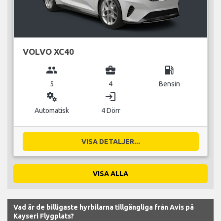
VOLVO XC40
group
business_center
local_gas_station
5
4
Bensin
miscellaneous_services
login
Automatisk
4 Dörr
VISA DETALJER...
VISA ALLA
Vad är de billigaste hyrbilarna tillgängliga från Avis på
Kayseri Flygplats?