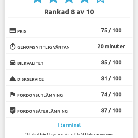
Rankad 8 av 10
credit_card
75 / 100
PRIS
timer
20 minuter
GENOMSNITTLIG VÄNTAN
directions_car
85 / 100
BILKVALITET
room_service
81 / 100
DISKSERVICE
flag
74 / 100
FORDONSUTLÄMNING
beenhere
87 / 100
FORDONSÅTERLÄMNING
I terminal
* Uträknat från 17 nya recensioner från 141 totala recensioner.