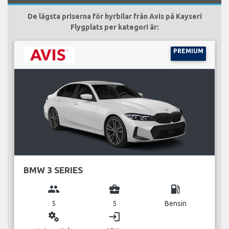
De lägsta priserna för hyrbilar från Avis på Kayseri
Flygplats per kategori är:
PREMIUM
BMW 3 SERIES
group
business_center
local_gas_station
5
5
Bensin
miscellaneous_services
login