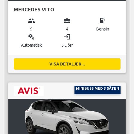
MERCEDES VITO
group
business_center
local_gas_station
9
4
Bensin
miscellaneous_services
login
Automatisk
5 Dörr
VISA DETALJER...
MINIBUSS MED 5 SÄTEN