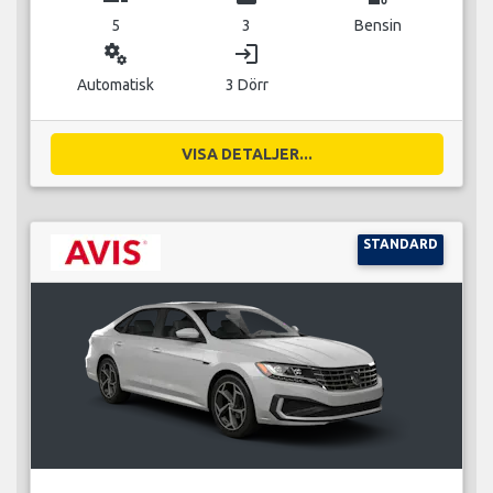
5
3
Bensin
miscellaneous_services
login
Automatisk
3 Dörr
VISA DETALJER...
STANDARD