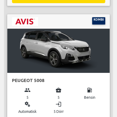
KOMBI
PEUGEOT 5008
group
business_center
local_gas_station
5
5
Bensin
miscellaneous_services
login
Automatisk
5 Dörr