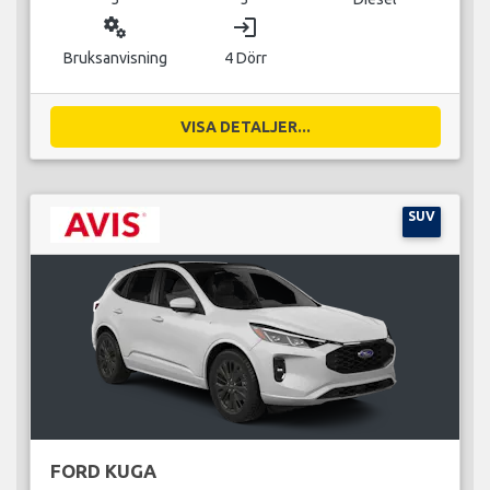
miscellaneous_services
login
Bruksanvisning
4 Dörr
VISA DETALJER...
SUV
FORD KUGA