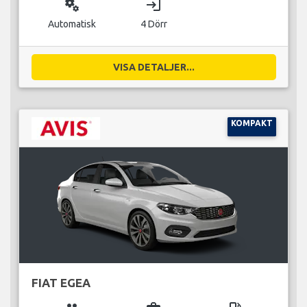
miscellaneous_services
login
Automatisk
4 Dörr
VISA DETALJER...
KOMPAKT
FIAT EGEA