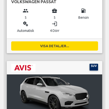
VOLKSWAGEN PASSAT
group
business_center
local_gas_station
5
5
Bensin
miscellaneous_services
login
Automatisk
4 Dörr
VISA DETALJER...
SUV