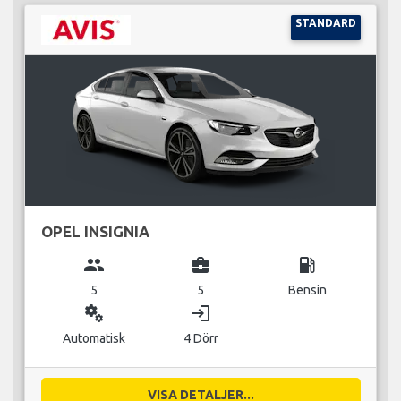
STANDARD
OPEL INSIGNIA
group
business_center
local_gas_station
5
5
Bensin
miscellaneous_services
login
Automatisk
4 Dörr
VISA DETALJER...