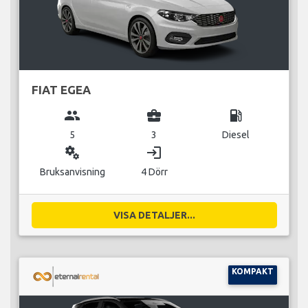
FIAT EGEA
group
business_center
local_gas_station
5
3
Diesel
miscellaneous_services
login
Bruksanvisning
4 Dörr
VISA DETALJER...
KOMPAKT