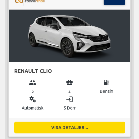
RENAULT CLIO
group
business_center
local_gas_station
5
2
Bensin
miscellaneous_services
login
Automatisk
5 Dörr
VISA DETALJER...