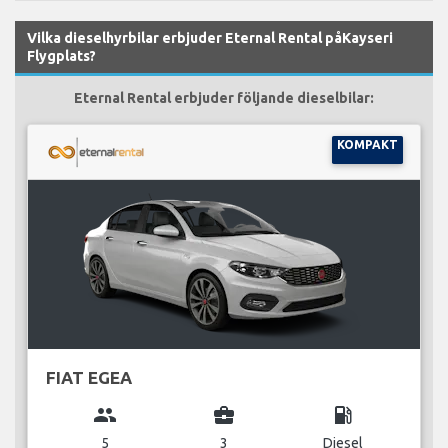
Vilka dieselhyrbilar erbjuder Eternal Rental påKayseri
Flygplats?
Eternal Rental erbjuder följande dieselbilar:
KOMPAKT
FIAT EGEA
group
business_center
local_gas_station
5
3
Diesel