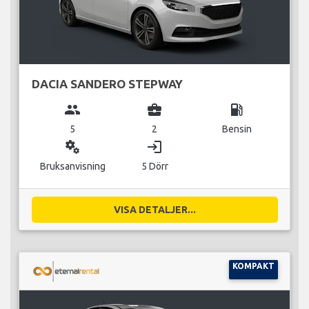
DACIA SANDERO STEPWAY
group
business_center
local_gas_station
5
2
Bensin
miscellaneous_services
login
Bruksanvisning
5 Dörr
VISA DETALJER...
KOMPAKT