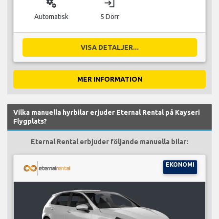
miscellaneous_services
login
Automatisk
5 Dörr
VISA DETALJER...
MER INFORMATION
Vilka manuella hyrbilar erjuder Eternal Rental på Kayseri
Flygplats?
Eternal Rental erbjuder följande manuella bilar:
EKONOMI