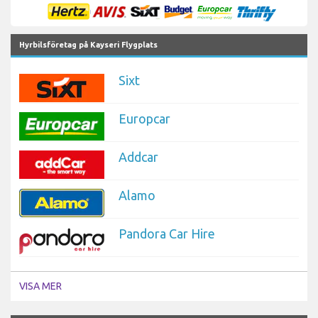
Hyrbilsföretag på Kayseri Flygplats
Sixt
Europcar
Addcar
Alamo
Pandora Car Hire
VISA MER