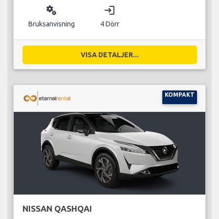
miscellaneous_services
login
Bruksanvisning
4 Dörr
VISA DETALJER...
KOMPAKT
NISSAN QASHQAI