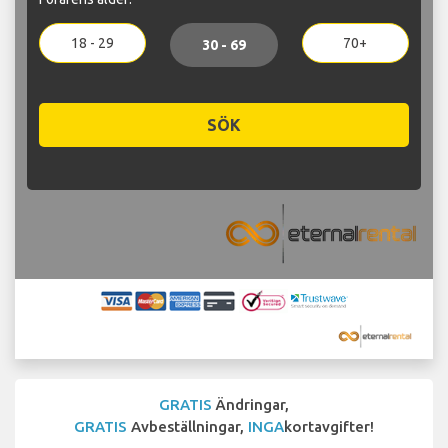
18 - 29
70+
30 - 69
SÖK
GRATIS
Ändringar,
GRATIS
Avbeställningar,
INGA
kortavgifter!