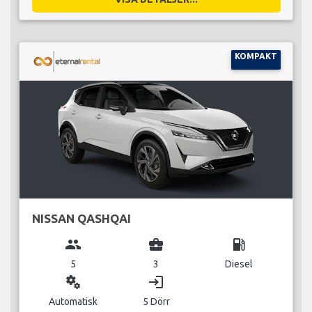
KOMPAKT
NISSAN QASHQAI
group
business_center
local_gas_station
5
3
Diesel
miscellaneous_services
login
Automatisk
5 Dörr