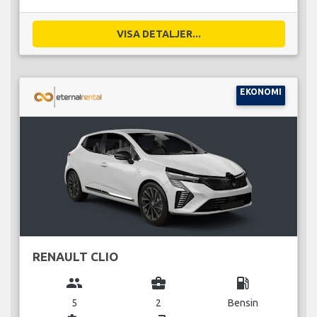
VISA DETALJER...
EKONOMI
RENAULT CLIO
group
business_center
local_gas_station
5
2
Bensin