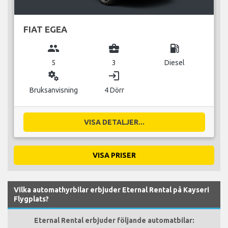
FIAT EGEA
group
business_center
local_gas_station
5
3
Diesel
miscellaneous_services
login
Bruksanvisning
4 Dörr
VISA DETALJER...
VISA PRISER
Vilka automathyrbilar erbjuder Eternal Rental på Kayseri
Flygplats?
Eternal Rental erbjuder följande automatbilar: