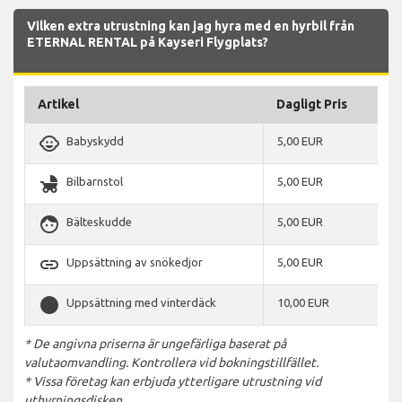
Vilken extra utrustning kan jag hyra med en hyrbil från
ETERNAL RENTAL på Kayseri Flygplats?
Artikel
Dagligt Pris
child_care
Babyskydd
5,00 EUR
child_friendly
Bilbarnstol
5,00 EUR
face
Bälteskudde
5,00 EUR
link
Uppsättning av snökedjor
5,00 EUR
stop_circle
Uppsättning med vinterdäck
10,00 EUR
* De angivna priserna är ungefärliga baserat på
valutaomvandling. Kontrollera vid bokningstillfället.
* Vissa företag kan erbjuda ytterligare utrustning vid
uthyrningsdisken.