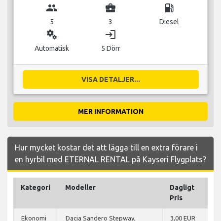
group
business_center
local_gas_station
5
3
Diesel
miscellaneous_services
login
Automatisk
5 Dörr
VISA DETALJER...
MER INFORMATION
Hur mycket kostar det att lägga till en extra förare i
en hyrbil med ETERNAL RENTAL på Kayseri Flygplats?
Kategori
Modeller
Dagligt
Pris
Ekonomi
Dacia Sandero Stepway,
3,00 EUR