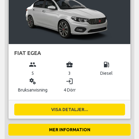
FIAT EGEA
group
business_center
local_gas_station
5
3
Diesel
miscellaneous_services
login
Bruksanvisning
4 Dörr
VISA DETALJER...
MER INFORMATION