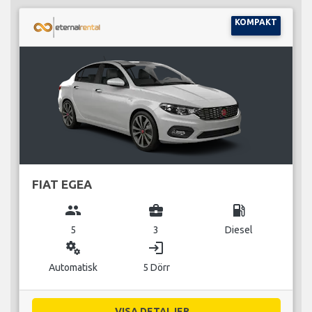
KOMPAKT
FIAT EGEA
group
business_center
local_gas_station
5
3
Diesel
miscellaneous_services
login
Automatisk
5 Dörr
VISA DETALJER...