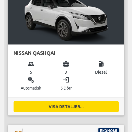
NISSAN QASHQAI
group
business_center
local_gas_station
5
3
Diesel
miscellaneous_services
login
Automatisk
5 Dörr
VISA DETALJER...
EKONOMI