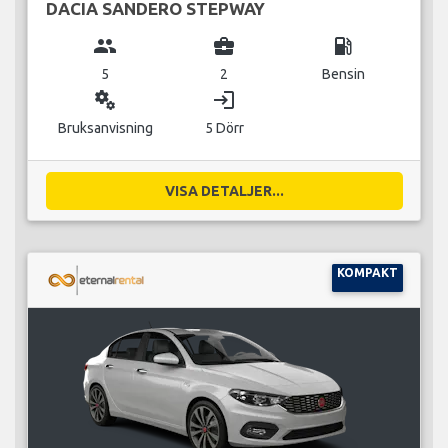
DACIA SANDERO STEPWAY
group
business_center
local_gas_station
5
2
Bensin
miscellaneous_services
login
Bruksanvisning
5 Dörr
VISA DETALJER...
KOMPAKT