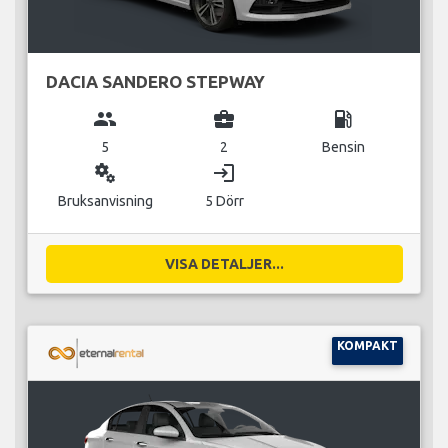
DACIA SANDERO STEPWAY
group
business_center
local_gas_station
5
2
Bensin
miscellaneous_services
login
Bruksanvisning
5 Dörr
VISA DETALJER...
KOMPAKT