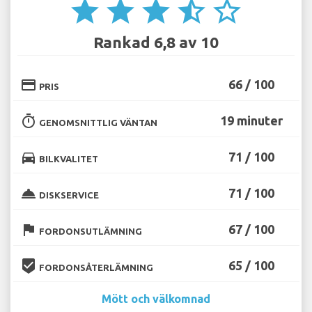
star
star
star
star_half
star_border
Rankad 6,8 av 10
credit_card
66 / 100
PRIS
timer
19 minuter
GENOMSNITTLIG VÄNTAN
directions_car
71 / 100
BILKVALITET
room_service
71 / 100
DISKSERVICE
flag
67 / 100
FORDONSUTLÄMNING
beenhere
65 / 100
FORDONSÅTERLÄMNING
Mött och välkomnad