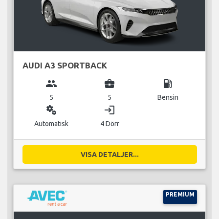
AUDI A3 SPORTBACK
group
business_center
local_gas_station
5
5
Bensin
miscellaneous_services
login
Automatisk
4 Dörr
VISA DETALJER...
PREMIUM