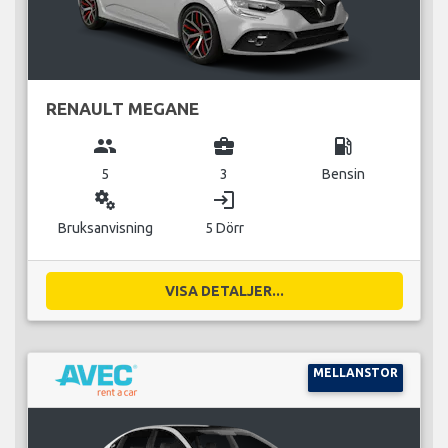
RENAULT MEGANE
group
business_center
local_gas_station
5
3
Bensin
miscellaneous_services
login
Bruksanvisning
5 Dörr
VISA DETALJER...
MELLANSTOR