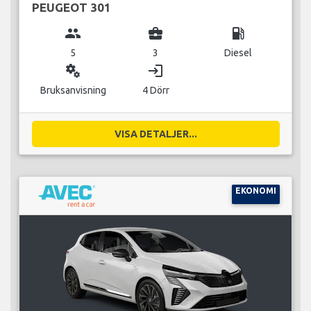
PEUGEOT 301
group
business_center
local_gas_station
5
3
Diesel
miscellaneous_services
login
Bruksanvisning
4 Dörr
VISA DETALJER...
EKONOMI