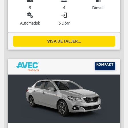
5
4
Diesel
miscellaneous_services
login
Automatisk
5 Dörr
VISA DETALJER...
KOMPAKT