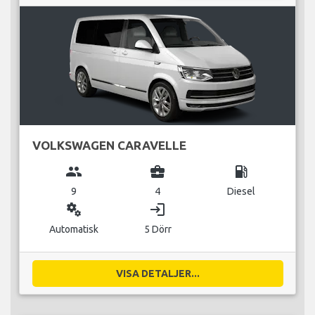
VOLKSWAGEN CARAVELLE
group
business_center
local_gas_station
9
4
Diesel
miscellaneous_services
login
Automatisk
5 Dörr
VISA DETALJER...