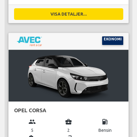
VISA DETALJER...
EKONOMI
OPEL CORSA
group
business_center
local_gas_station
5
2
Bensin