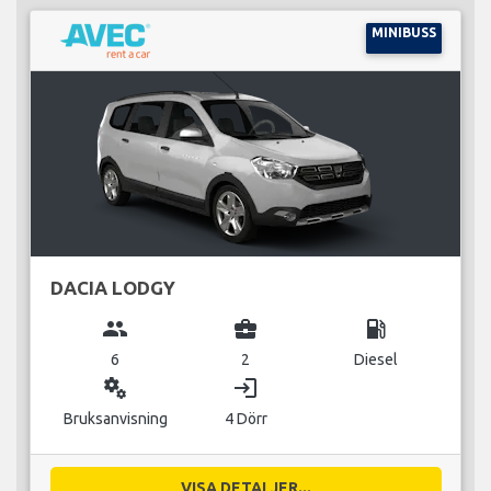
MINIBUSS
DACIA LODGY
group
business_center
local_gas_station
6
2
Diesel
miscellaneous_services
login
Bruksanvisning
4 Dörr
VISA DETALJER...