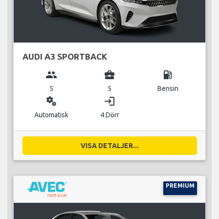
AUDI A3 SPORTBACK
group
business_center
local_gas_station
5
5
Bensin
miscellaneous_services
login
Automatisk
4 Dörr
VISA DETALJER...
PREMIUM