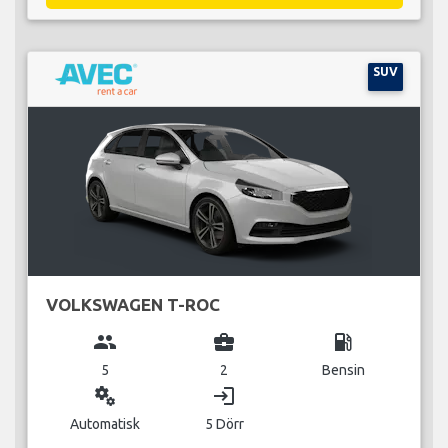
SUV
VOLKSWAGEN T-ROC
group
business_center
local_gas_station
5
2
Bensin
miscellaneous_services
login
Automatisk
5 Dörr