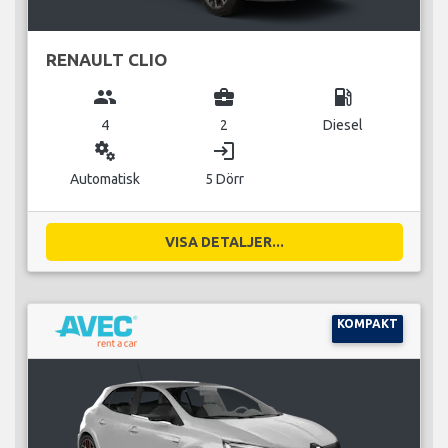
RENAULT CLIO
group
business_center
local_gas_station
4
2
Diesel
miscellaneous_services
login
Automatisk
5 Dörr
VISA DETALJER...
KOMPAKT