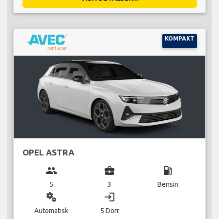
KOMPAKT
OPEL ASTRA
group
business_center
local_gas_station
5
3
Bensin
miscellaneous_services
login
Automatisk
5 Dörr