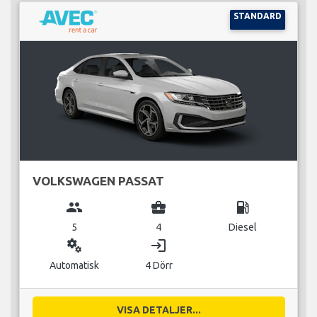
STANDARD
VOLKSWAGEN PASSAT
group
business_center
local_gas_station
5
4
Diesel
miscellaneous_services
login
Automatisk
4 Dörr
VISA DETALJER...