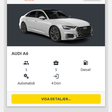
AUDI A6
group
business_center
local_gas_station
5
5
Diesel
miscellaneous_services
login
Automatisk
4 Dörr
VISA DETALJER...