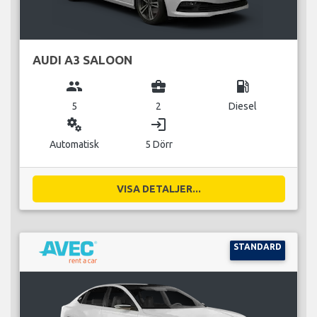
AUDI A3 SALOON
group
business_center
local_gas_station
5
2
Diesel
miscellaneous_services
login
Automatisk
5 Dörr
VISA DETALJER...
STANDARD