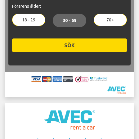
Förarens ålder:
18 - 29
70+
30 - 69
SÖK