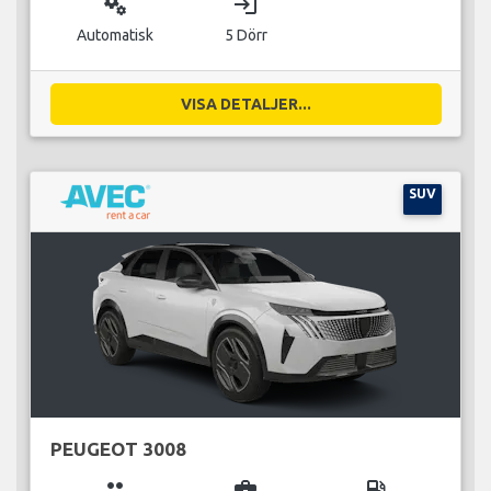
miscellaneous_services
login
Automatisk
5 Dörr
VISA DETALJER...
SUV
PEUGEOT 3008
group
business_center
local_gas_station