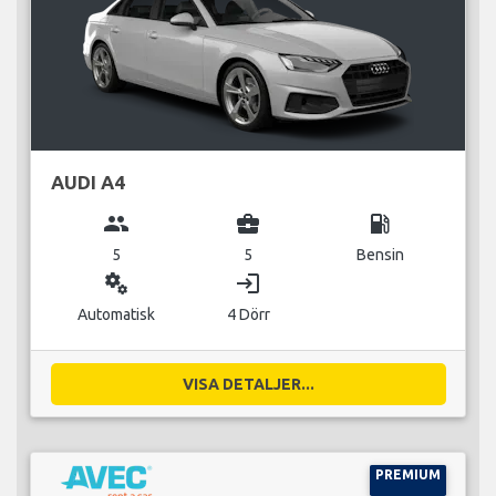
AUDI A4
group
business_center
local_gas_station
5
5
Bensin
miscellaneous_services
login
Automatisk
4 Dörr
VISA DETALJER...
PREMIUM