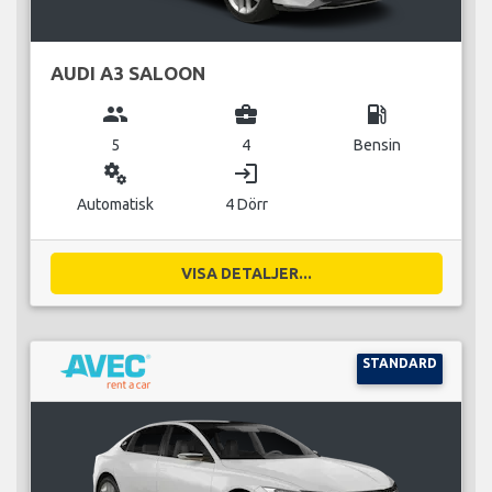
AUDI A3 SALOON
group
business_center
local_gas_station
5
4
Bensin
miscellaneous_services
login
Automatisk
4 Dörr
VISA DETALJER...
STANDARD