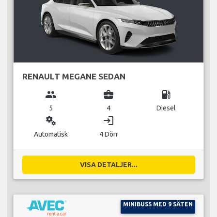
RENAULT MEGANE SEDAN
group
business_center
local_gas_station
5
4
Diesel
miscellaneous_services
login
Automatisk
4 Dörr
VISA DETALJER...
MINIBUSS MED 9 SÄTEN