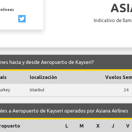
AS
rolíneas
Indicativo de llam
lines hacia y desde Aeropuerto de Kayseri?
aís
localización
Vuelos Sem
urkey
Istanbul
24
s a Aeropuerto de Kayseri operados por Asiana Airlines
ropuerto
L
M
X
J
V