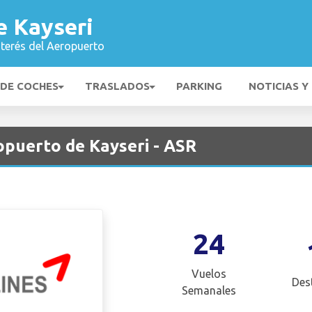
e Kayseri
nterés del Aeropuerto
 DE COCHES
TRASLADOS
PARKING
NOTICIAS Y
opuerto de Kayseri - ASR
24
Vuelos
Des
Semanales