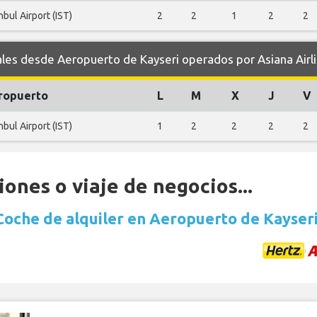
nbul Airport (IST)
2
2
1
2
2
s desde Aeropuerto de Kayseri operados por Asiana Airl
ropuerto
L
M
X
J
V
nbul Airport (IST)
1
2
2
2
2
ones o viaje de negocios...
Coche de alquiler en Aeropuerto de Kayser