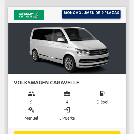
MONOVOLUMEN DE 9 PLAZAS
VOLKSWAGEN CARAVELLE
group
business_center
local_gas_station
9
4
Diésel
miscellaneous_services
login
Manual
5 Puerta