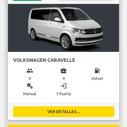
VOLKSWAGEN CARAVELLE
group
business_center
local_gas_station
9
4
Diésel
miscellaneous_services
login
Manual
5 Puerta
VER DETALLES...