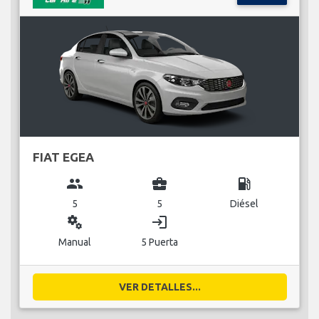
FIAT EGEA
group
business_center
local_gas_station
5
5
Diésel
miscellaneous_services
login
Manual
5 Puerta
VER DETALLES...