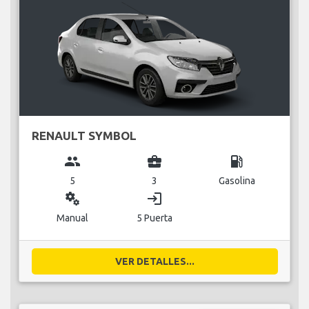
RENAULT SYMBOL
group
business_center
local_gas_station
5
3
Gasolina
miscellaneous_services
login
Manual
5 Puerta
VER DETALLES...