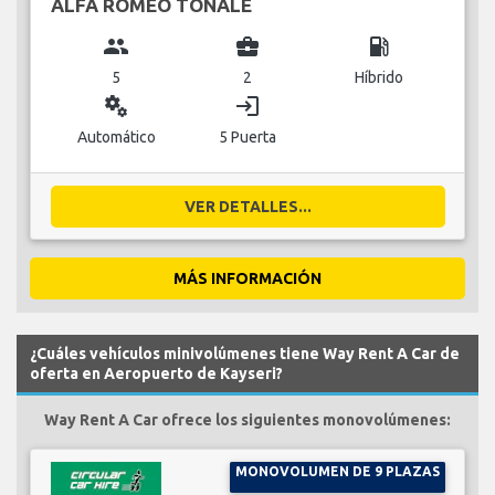
ALFA ROMEO TONALE
group
business_center
local_gas_station
5
2
Híbrido
miscellaneous_services
login
Automático
5 Puerta
VER DETALLES...
MÁS INFORMACIÓN
¿Cuáles vehículos minivolúmenes tiene Way Rent A Car de
oferta en Aeropuerto de Kayseri?
Way Rent A Car ofrece los siguientes monovolúmenes:
MONOVOLUMEN DE 9 PLAZAS