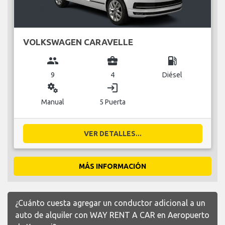
VOLKSWAGEN CARAVELLE
group
business_center
local_gas_station
9
4
Diésel
miscellaneous_services
login
Manual
5 Puerta
VER DETALLES...
MÁS INFORMACIÓN
¿Cuánto cuesta agregar un conductor adicional a un
auto de alquiler con WAY RENT A CAR en Aeropuerto