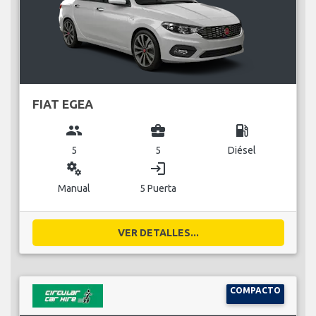
FIAT EGEA
group
business_center
local_gas_station
5
5
Diésel
miscellaneous_services
login
Manual
5 Puerta
VER DETALLES...
COMPACTO