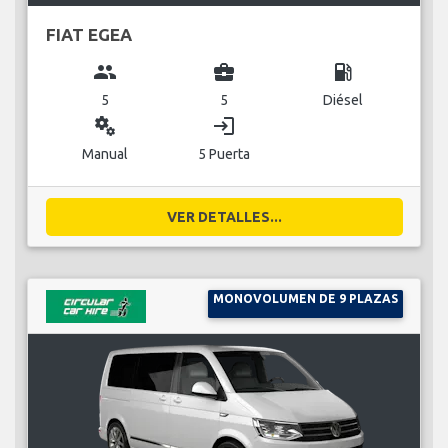
FIAT EGEA
group
business_center
local_gas_station
5
5
Diésel
miscellaneous_services
login
Manual
5 Puerta
VER DETALLES...
MONOVOLUMEN DE 9 PLAZAS