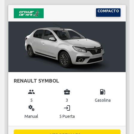
COMPACTO
RENAULT SYMBOL
group
business_center
local_gas_station
5
3
Gasolina
miscellaneous_services
login
Manual
5 Puerta