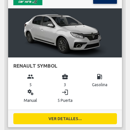
RENAULT SYMBOL
group
business_center
local_gas_station
5
3
Gasolina
miscellaneous_services
login
Manual
5 Puerta
VER DETALLES...