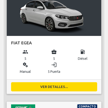
FIAT EGEA
group
business_center
local_gas_station
5
5
Diésel
miscellaneous_services
login
Manual
5 Puerta
VER DETALLES...
COMPACTO