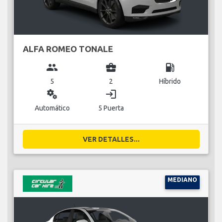
ALFA ROMEO TONALE
group
business_center
local_gas_station
5
2
Híbrido
miscellaneous_services
login
Automático
5 Puerta
VER DETALLES...
MEDIANO