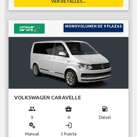
VER DETALLES...
MONOVOLUMEN DE 9 PLAZAS
VOLKSWAGEN CARAVELLE
group
business_center
local_gas_station
9
4
Diésel
miscellaneous_services
login
Manual
5 Puerta