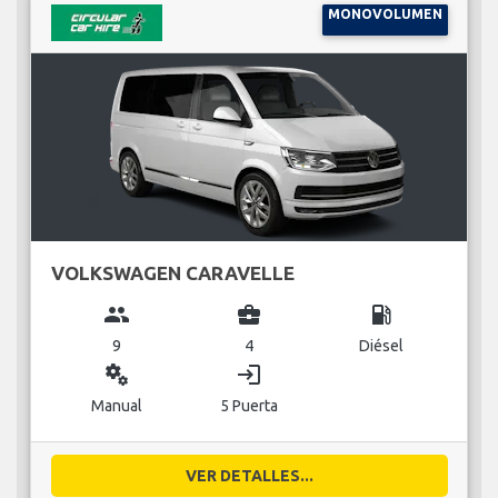
MONOVOLUMEN
VOLKSWAGEN CARAVELLE
group
business_center
local_gas_station
9
4
Diésel
miscellaneous_services
login
Manual
5 Puerta
VER DETALLES...