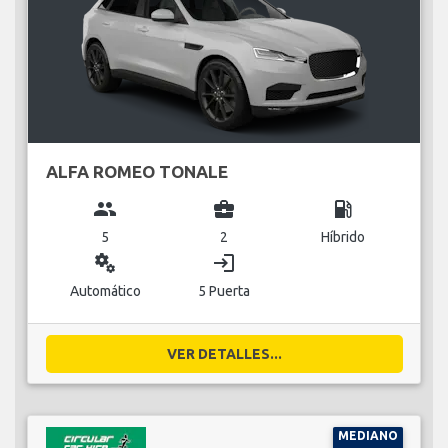
ALFA ROMEO TONALE
group
business_center
local_gas_station
5
2
Híbrido
miscellaneous_services
login
Automático
5 Puerta
VER DETALLES...
MEDIANO