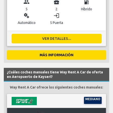
group
business_center
local_gas_station
5
2
Híbrido
miscellaneous_services
login
Automático
5 Puerta
VER DETALLES...
MÁS INFORMACIÓN
¿Cuáles coches manuales tiene Way Rent A Car de oferta
en Aeropuerto de Kayseri?
Way Rent A Car ofrece los siguientes coches manuales:
MEDIANO