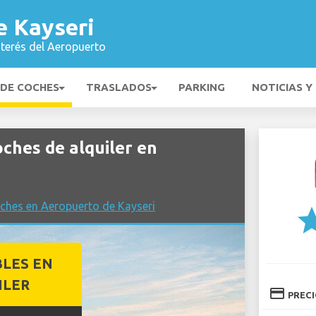
e Kayseri
nterés del Aeropuerto
 DE COCHES
TRASLADOS
PARKING
NOTICIAS Y
hes de alquiler en
ches en Aeropuerto de Kayseri
st
BLES EN
ILER
credit_card
PREC