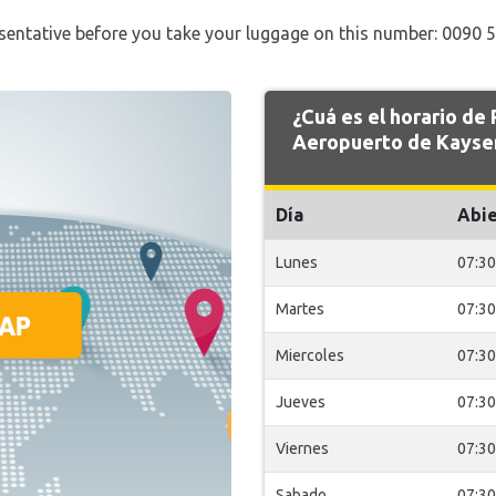
esentative before you take your luggage on this number: 0090 
¿Cuá es el horario 
Aeropuerto de Kayser
Día
Abie
Lunes
07:30
Martes
07:30
Miercoles
07:30
Jueves
07:30
Viernes
07:30
Sabado
07:30