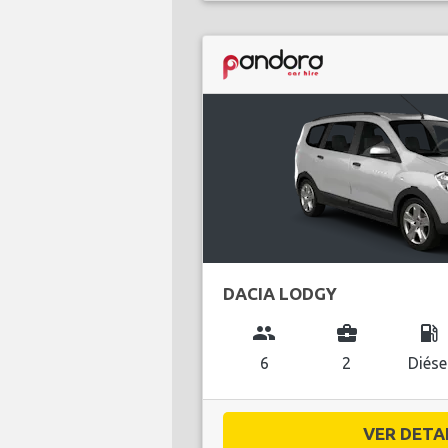
DACIA LODGY
group
business_center
local_gas_station
6
2
Diése
VER DETAL