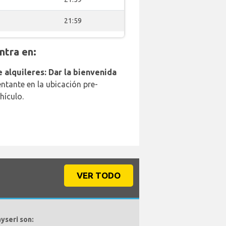
21:59
tra en:
 alquileres: Dar la bienvenida
ntante en la ubicación pre-
hículo.
VER TODO
yseri son: