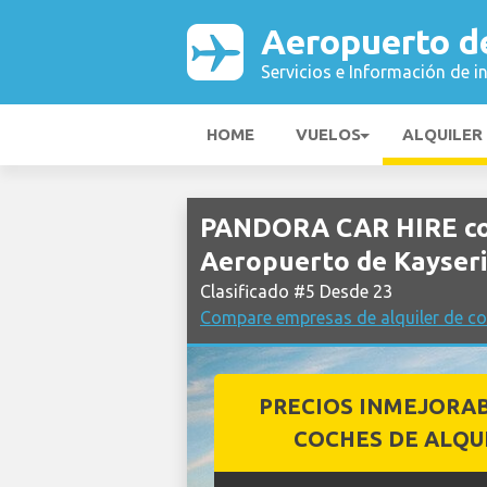
Aeropuerto d
Servicios e Información de i
HOME
VUELOS
ALQUILER
PANDORA CAR HIRE coc
Aeropuerto de Kayseri
Clasificado #5 Desde 23
Compare empresas de alquiler de co
PRECIOS INMEJORA
COCHES DE ALQU