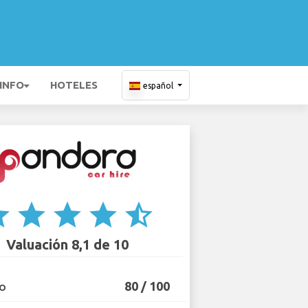
 INFO
HOTELES
español
ar
star
star
star
star_half
Valuación 8,1 de 10
80 / 100
IO