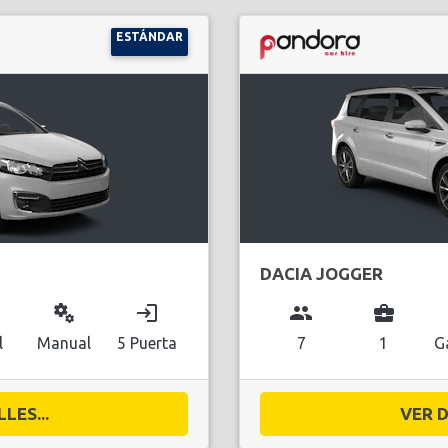
ESTÁNDAR
DACIA JOGGER
miscellaneous_services
login
group
business_center
l
Manual
5 Puerta
7
1
G
LES...
VER D