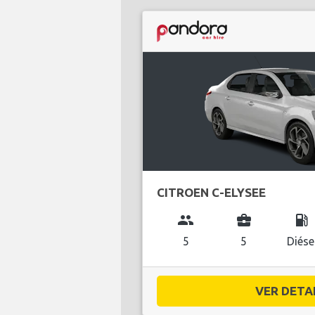
CITROEN C-ELYSEE
group
business_center
local_gas_station
5
5
Diése
VER DETAL