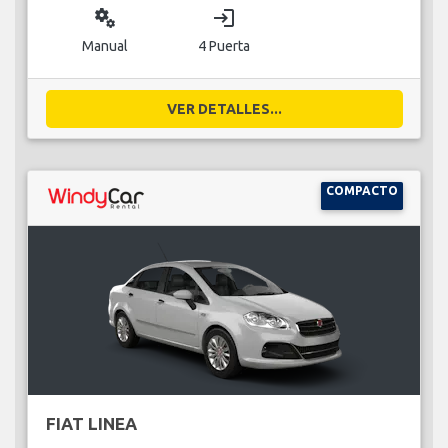
miscellaneous_services
login
Manual
4 Puerta
VER DETALLES...
COMPACTO
FIAT LINEA