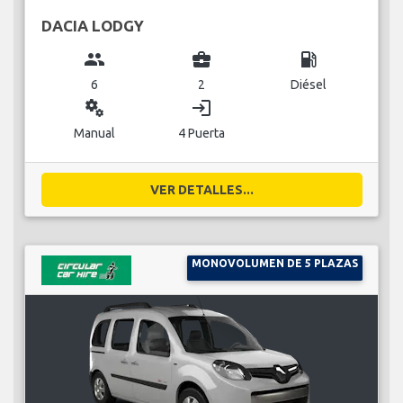
DACIA LODGY
group
business_center
local_gas_station
6
2
Diésel
miscellaneous_services
login
Manual
4 Puerta
VER DETALLES...
MONOVOLUMEN DE 5 PLAZAS