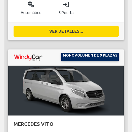
miscellaneous_services
login
Automático
5 Puerta
VER DETALLES...
MONOVOLUMEN DE 9 PLAZAS
MERCEDES VITO