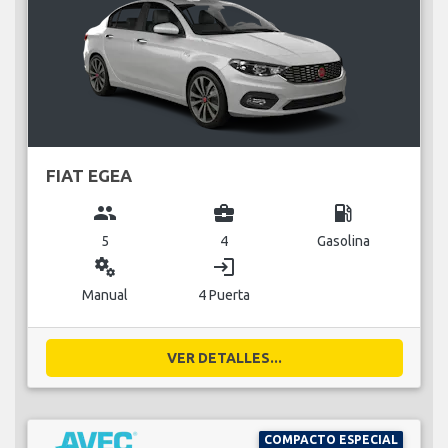
FIAT EGEA
group
business_center
local_gas_station
5
4
Gasolina
miscellaneous_services
login
Manual
4 Puerta
VER DETALLES...
COMPACTO ESPECIAL