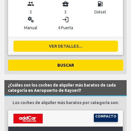
group
business_center
local_gas_station
5
3
Diésel
miscellaneous_services
login
Manual
4 Puerta
VER DETALLES...
BUSCAR
¿Cuáles son los coches de alquiler más baratos de cada
categoría en Aeropuerto de Kayseri?
Los coches de alquiler más baratos por categoría son:
COMPACTO