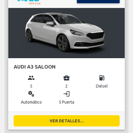
AUDI A3 SALOON
group
business_center
local_gas_station
5
2
Diésel
miscellaneous_services
login
Automático
5 Puerta
VER DETALLES...