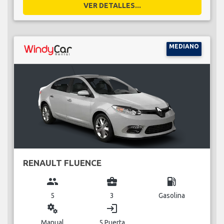
VER DETALLES...
MEDIANO
RENAULT FLUENCE
group
business_center
local_gas_station
5
3
Gasolina
miscellaneous_services
login
Manual
5 Puerta