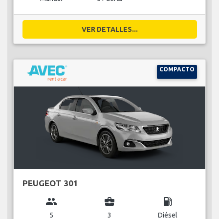
VER DETALLES...
COMPACTO
PEUGEOT 301
group
business_center
local_gas_station
5
3
Diésel