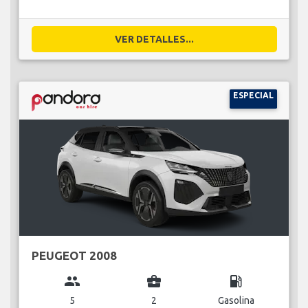
VER DETALLES...
ESPECIAL
PEUGEOT 2008
group
business_center
local_gas_station
5
2
Gasolina