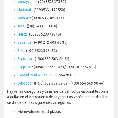
Windycar
: ((+90) 3523373707)
National
: (00905334170550)
Addcar
: (0090 535 389 3333)
Avis
: ((90) 5444680838)
Hertz
: (00903523373815)
Essence
: (+ 90 212 603 65 85)
Sixt
: (+90-3523398482)
Europcar
: (+900352-503 42 52)
Surprice
: (00902424631023/00905302247575)
Cargini Rent A Car
: (905355420105)
Wheego
: ((+90) 352 337 37 07 - (+90) 554 569 90 44)
Hay varias categorías y tamaños de vehículos disponibles para
alquilar en el Aeropuerto de Kayseri. Los vehículos de alquiler
se dividen en las siguientes categorías:
Monovolumen de 5 plazas