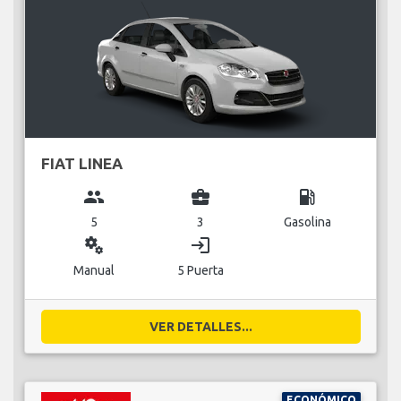
FIAT LINEA
group
business_center
local_gas_station
5
3
Gasolina
miscellaneous_services
login
Manual
5 Puerta
VER DETALLES...
ECONÓMICO