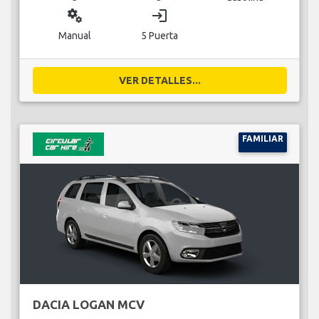
miscellaneous_services
login
Manual
5 Puerta
VER DETALLES...
FAMILIAR
DACIA LOGAN MCV