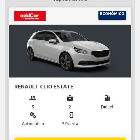
ECONÓMICO
RENAULT CLIO ESTATE
group
business_center
local_gas_station
5
2
Diésel
miscellaneous_services
login
Automático
5 Puerta