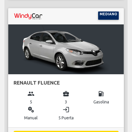
MEDIANO
RENAULT FLUENCE
group
business_center
local_gas_station
5
3
Gasolina
miscellaneous_services
login
Manual
5 Puerta