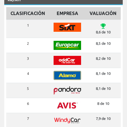
CLASIFICACIÓN
EMPRESA
VALUACIÓN
emoji_events
1
8,6 de 10
2
8,5 de 10
3
8,2 de 10
4
8,1 de 10
5
8,1 de 10
6
8 de 10
7
7,9 de 10