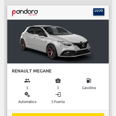
LUJO
RENAULT MEGANE
group
business_center
local_gas_station
5
3
Gasolina
miscellaneous_services
login
Automático
5 Puerta