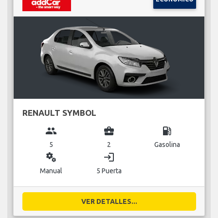
RENAULT SYMBOL
group
business_center
local_gas_station
5
2
Gasolina
miscellaneous_services
login
Manual
5 Puerta
VER DETALLES...