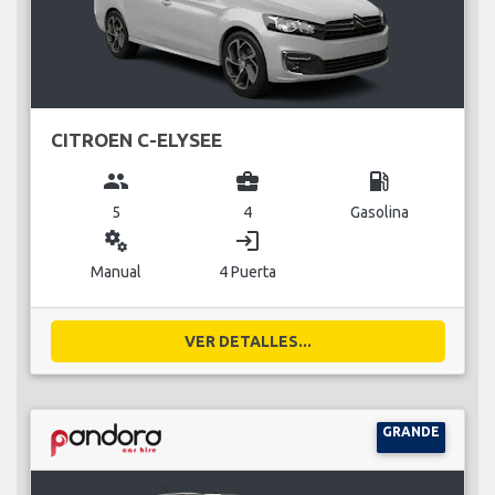
CITROEN C-ELYSEE
group
business_center
local_gas_station
5
4
Gasolina
miscellaneous_services
login
Manual
4 Puerta
VER DETALLES...
GRANDE