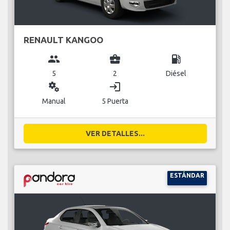
RENAULT KANGOO
group
business_center
local_gas_station
5
2
Diésel
miscellaneous_services
login
Manual
5 Puerta
VER DETALLES...
ESTÁNDAR