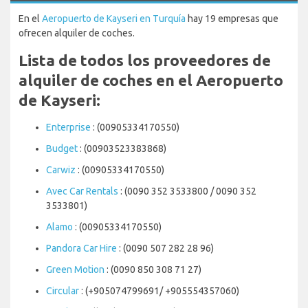
En el
Aeropuerto de Kayseri en Turquía
hay 19 empresas que
ofrecen alquiler de coches.
Lista de todos los proveedores de
alquiler de coches en el Aeropuerto
de Kayseri:
Enterprise
: (00905334170550)
Budget
: (00903523383868)
Carwiz
: (00905334170550)
Avec Car Rentals
: (0090 352 3533800 / 0090 352
3533801)
Alamo
: (00905334170550)
Pandora Car Hire
: (0090 507 282 28 96)
Green Motion
: (0090 850 308 71 27)
Circular
: (+905074799691/ +905554357060)