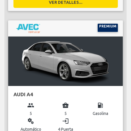
VER DETALLES...
PREMIUM
AUDI A4
group
business_center
local_gas_station
5
5
Gasolina
miscellaneous_services
login
Automático
4 Puerta