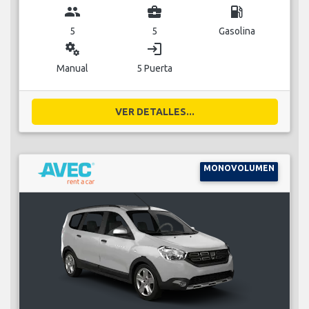
group
business_center
local_gas_station
5
5
Gasolina
miscellaneous_services
login
Manual
5 Puerta
VER DETALLES...
MONOVOLUMEN