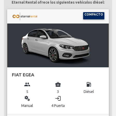
Eternal Rental ofrece los siguientes vehículos diésel:
COMPACTO
FIAT EGEA
group
business_center
local_gas_station
5
3
Diésel
miscellaneous_services
login
Manual
4 Puerta