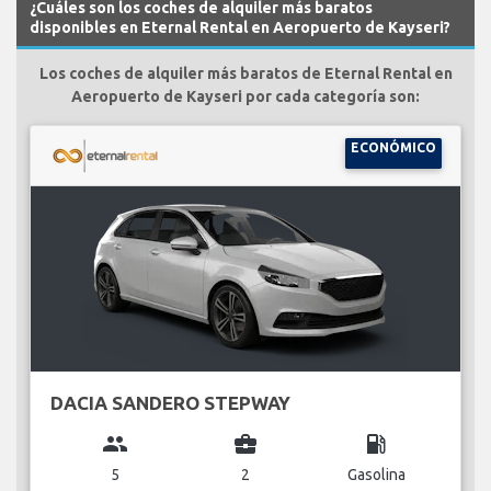
¿Cuáles son los coches de alquiler más baratos
disponibles en Eternal Rental en Aeropuerto de Kayseri?
Los coches de alquiler más baratos de Eternal Rental en
Aeropuerto de Kayseri por cada categoría son:
ECONÓMICO
DACIA SANDERO STEPWAY
group
business_center
local_gas_station
5
2
Gasolina