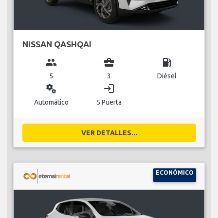
NISSAN QASHQAI
group
business_center
local_gas_station
5
3
Diésel
miscellaneous_services
login
Automático
5 Puerta
VER DETALLES...
ECONÓMICO