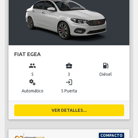
FIAT EGEA
group
business_center
local_gas_station
5
3
Diésel
miscellaneous_services
login
Automático
5 Puerta
VER DETALLES...
COMPACTO