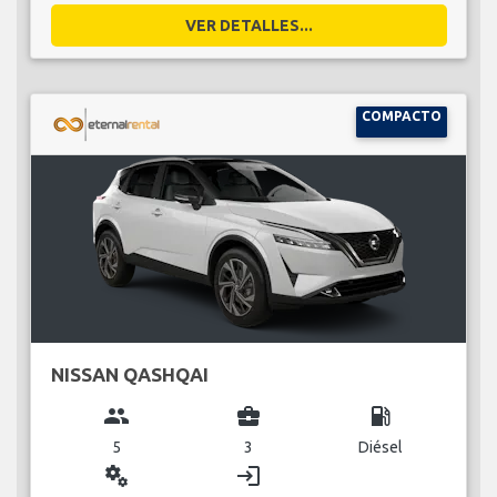
VER DETALLES...
COMPACTO
NISSAN QASHQAI
group
business_center
local_gas_station
5
3
Diésel
miscellaneous_services
login