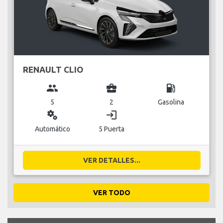
RENAULT CLIO
group
business_center
local_gas_station
5
2
Gasolina
miscellaneous_services
login
Automático
5 Puerta
VER DETALLES...
VER TODO