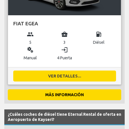
FIAT EGEA
group
business_center
local_gas_station
5
3
Diésel
miscellaneous_services
login
Manual
4 Puerta
VER DETALLES...
MÁS INFORMACIÓN
¿Cuáles coches de diésel tiene Eternal Rental de oferta en
Aeropuerto de Kayseri?