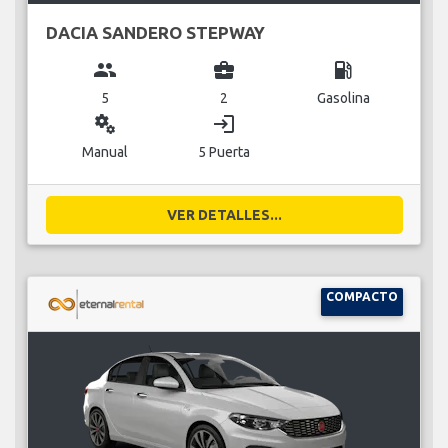
DACIA SANDERO STEPWAY
group
business_center
local_gas_station
5
2
Gasolina
miscellaneous_services
login
Manual
5 Puerta
VER DETALLES...
COMPACTO