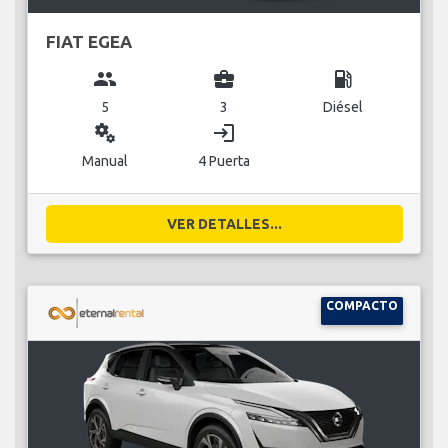
FIAT EGEA
group
business_center
local_gas_station
5
3
Diésel
miscellaneous_services
login
Manual
4 Puerta
VER DETALLES...
COMPACTO