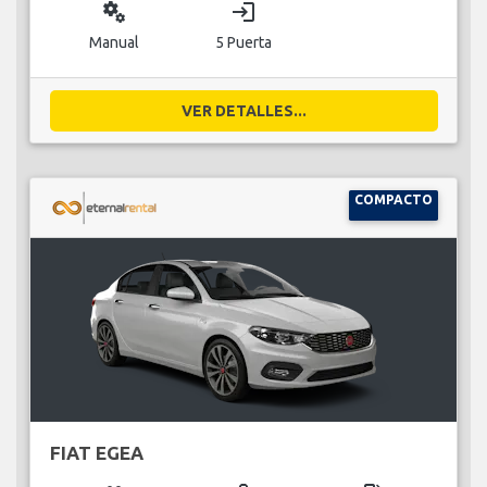
miscellaneous_services
login
Manual
5 Puerta
VER DETALLES...
COMPACTO
FIAT EGEA