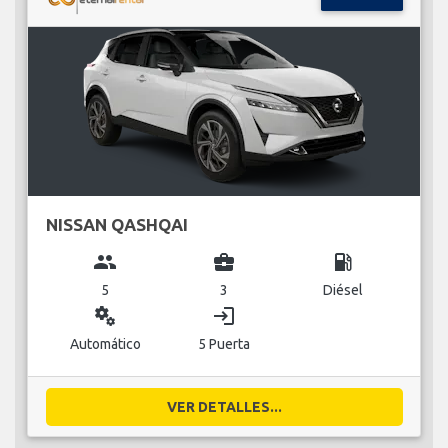
NISSAN QASHQAI
group
business_center
local_gas_station
5
3
Diésel
miscellaneous_services
login
Automático
5 Puerta
VER DETALLES...