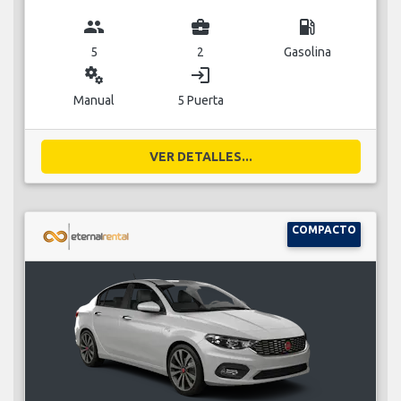
group
business_center
local_gas_station
5
2
Gasolina
miscellaneous_services
login
Manual
5 Puerta
VER DETALLES...
COMPACTO