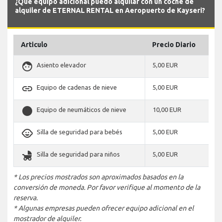
¿Qué equipo adicional puedo alquilar con un coche de
alquiler de ETERNAL RENTAL en Aeropuerto de Kayseri?
Articulo
Precio Diario
face
Asiento elevador
5,00 EUR
link
Equipo de cadenas de nieve
5,00 EUR
stop_circle
Equipo de neumáticos de nieve
10,00 EUR
child_care
Silla de seguridad para bebés
5,00 EUR
child_friendly
Silla de seguridad para niños
5,00 EUR
* Los precios mostrados son aproximados basados en la
conversión de moneda. Por favor verifique al momento de la
reserva.
* Algunas empresas pueden ofrecer equipo adicional en el
mostrador de alquiler.