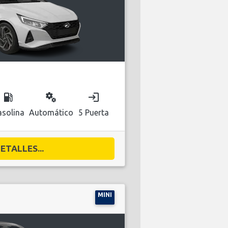
local_gas_station
miscellaneous_services
login
solina
Automático
5 Puerta
ETALLES...
MINI