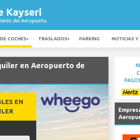
e Kayseri
nterés del Aeropuerto
 DE COCHES
TRASLADOS
PARKING
NOTICIAS Y
uiler en Aeropuerto de
M
C
PAGOS
BLES EN
Empresa
ILER
Aeropue