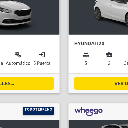
HYUNDAI I20
miscellaneous_services
login
group
business_center
na
Automático
5 Puerta
5
2
Ga
LES...
VER D
TODOTERRENO