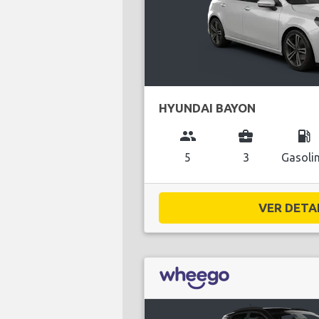
HYUNDAI BAYON
group
business_center
local_gas_station
5
3
Gasoli
VER DETAL