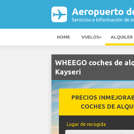
Aeropuerto d
Servicios e Información de i
HOME
VUELOS
ALQUILER
WHEEGO coches de alq
Kayseri
PRECIOS INMEJORA
COCHES DE ALQU
Lugar de recogida