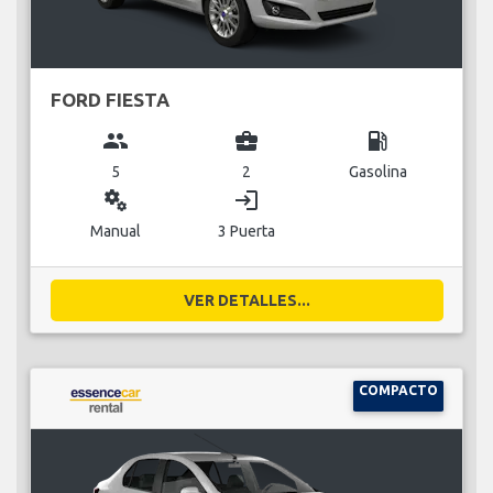
FORD FIESTA
group
business_center
local_gas_station
5
2
Gasolina
miscellaneous_services
login
Manual
3 Puerta
VER DETALLES...
COMPACTO