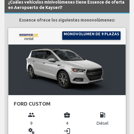
¿Cuáles vehículos minivolúmenes tiene Essence de oferta
en Aeropuerto de Kayseri?
Essence ofrece los siguientes monovolúmenes:
MONOVOLUMEN DE 9 PLAZAS
FORD CUSTOM
group
business_center
local_gas_station
9
4
Diésel
miscellaneous_services
login