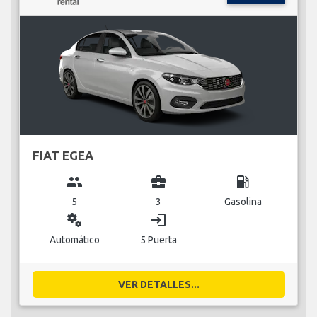
FIAT EGEA
group
business_center
local_gas_station
5
3
Gasolina
miscellaneous_services
login
Automático
5 Puerta
VER DETALLES...