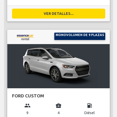
VER DETALLES...
MONOVOLUMEN DE 9 PLAZAS
FORD CUSTOM
group
business_center
local_gas_station
9
4
Diésel