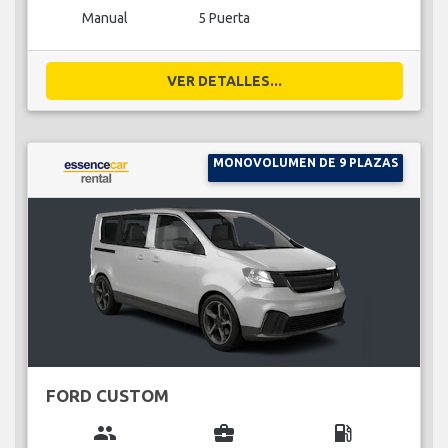
Manual
5 Puerta
VER DETALLES...
MONOVOLUMEN DE 9 PLAZAS
FORD CUSTOM
group
business_center
local_gas_station