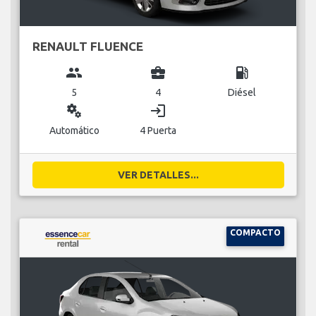
RENAULT FLUENCE
group
business_center
local_gas_station
5
4
Diésel
miscellaneous_services
login
Automático
4 Puerta
VER DETALLES...
COMPACTO