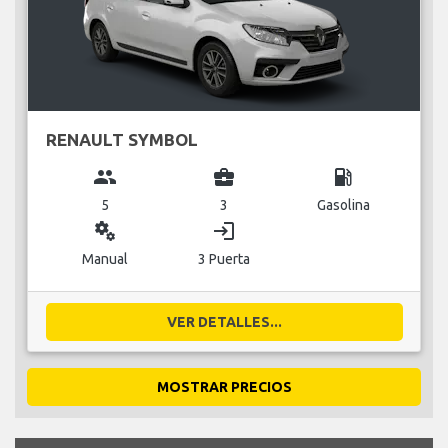
RENAULT SYMBOL
group
business_center
local_gas_station
5
3
Gasolina
miscellaneous_services
login
Manual
3 Puerta
VER DETALLES...
MOSTRAR PRECIOS