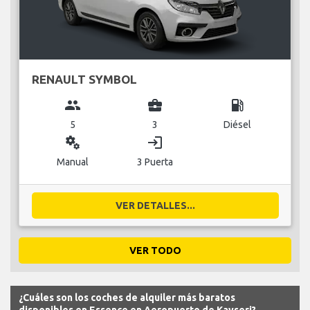
RENAULT SYMBOL
group
business_center
local_gas_station
5
3
Diésel
miscellaneous_services
login
Manual
3 Puerta
VER DETALLES...
VER TODO
¿Cuáles son los coches de alquiler más baratos
disponibles en Essence en Aeropuerto de Kayseri?