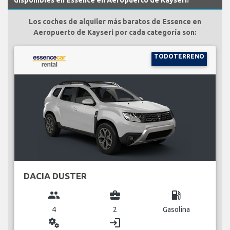
Los coches de alquiler más baratos de Essence en
Aeropuerto de Kayseri por cada categoría son:
TODOTERRENO
DACIA DUSTER
group
business_center
local_gas_station
4
2
Gasolina
miscellaneous_services
login