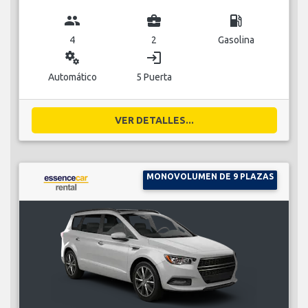
group
business_center
local_gas_station
4
2
Gasolina
miscellaneous_services
login
Automático
5 Puerta
VER DETALLES...
MONOVOLUMEN DE 9 PLAZAS