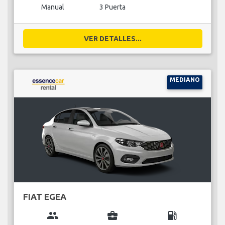
Manual
3 Puerta
VER DETALLES...
MEDIANO
FIAT EGEA
group
business_center
local_gas_station