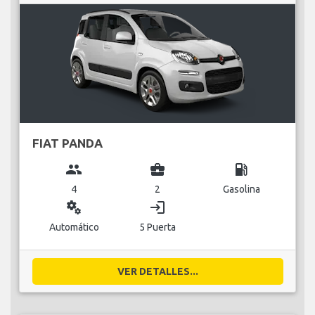
FIAT PANDA
group
business_center
local_gas_station
4
2
Gasolina
miscellaneous_services
login
Automático
5 Puerta
VER DETALLES...