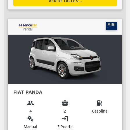
VER DETALLES...
MINI
FIAT PANDA
group
business_center
local_gas_station
4
2
Gasolina
miscellaneous_services
login
Manual
3 Puerta