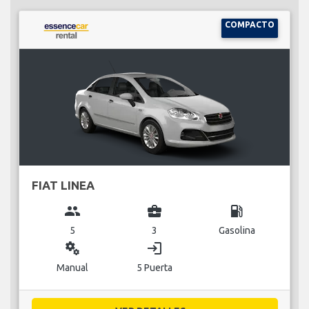
COMPACTO
FIAT LINEA
group
business_center
local_gas_station
5
3
Gasolina
miscellaneous_services
login
Manual
5 Puerta