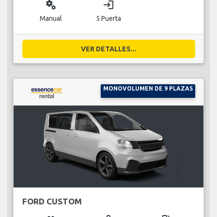
miscellaneous_services
login
Manual
5 Puerta
VER DETALLES...
MONOVOLUMEN DE 9 PLAZAS
FORD CUSTOM