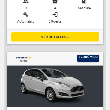
group
business_center
local_gas_station
9
4
Gasolina
miscellaneous_services
login
Automático
5 Puerta
VER DETALLES...
ECONÓMICO