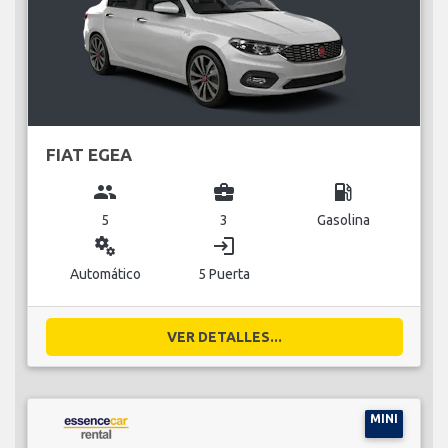
FIAT EGEA
group
business_center
local_gas_station
5
3
Gasolina
miscellaneous_services
login
Automático
5 Puerta
VER DETALLES...
MINI