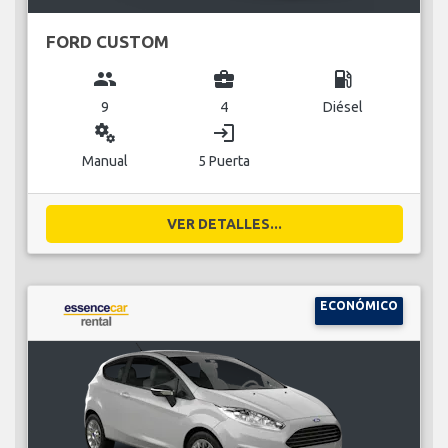
FORD CUSTOM
group
business_center
local_gas_station
9
4
Diésel
miscellaneous_services
login
Manual
5 Puerta
VER DETALLES...
ECONÓMICO