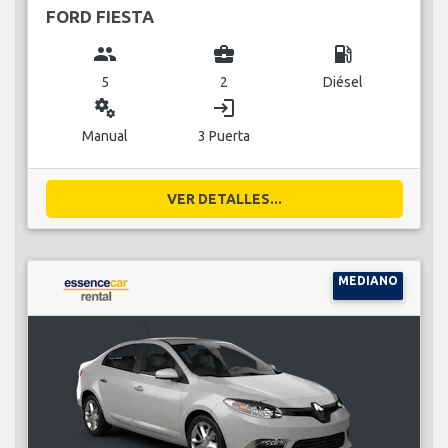
FORD FIESTA
group
business_center
local_gas_station
5
2
Diésel
miscellaneous_services
login
Manual
3 Puerta
VER DETALLES...
MEDIANO