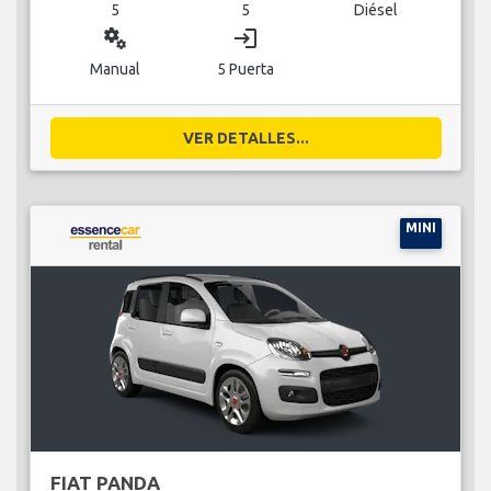
5
5
Diésel
miscellaneous_services
login
Manual
5 Puerta
VER DETALLES...
MINI
FIAT PANDA