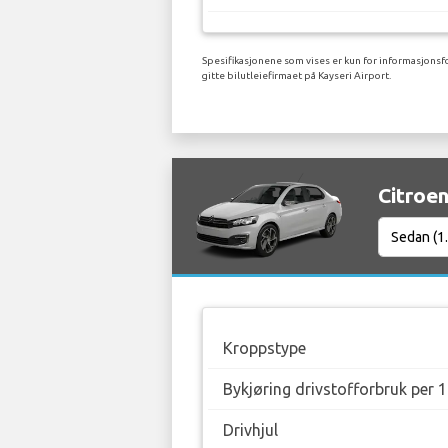
Spesifikasjonene som vises er kun for informasjonsfo
gitte bilutleiefirmaet på Kayseri Airport.
Citroen
Kroppstype
Bykjøring drivstofforbruk per 
Drivhjul