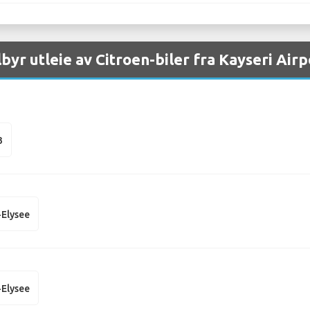
lbyr utleie av Citroen-biler fra Kayseri Airp
3
-Elysee
-Elysee