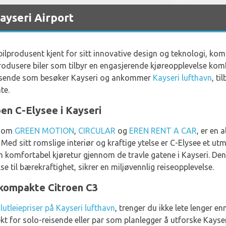
ayseri Airport
ilprodusent kjent for sitt innovative design og teknologi, komfo
rodusere biler som tilbyr en engasjerende kjøreopplevelse komb
sreisende som besøker Kayseri og ankommer
Kayseri lufthavn
, ti
te.
oen C-Elysee i Kayseri
ennom
GREEN MOTION
,
CIRCULAR
og
EREN RENT A CAR
, er en 
. Med sitt romslige interiør og kraftige ytelse er C-Elysee et utm
 komfortabel kjøretur gjennom de travle gatene i Kayseri. De
lse til bærekraftighet, sikrer en miljøvennlig reiseopplevelse.
kompakte Citroen C3
ilutleiepriser på Kayseri lufthavn
, trenger du ikke lete lenger e
kt for solo-reisende eller par som planlegger å utforske Kayseri