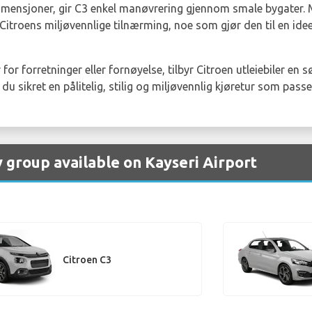
mensjoner, gir C3 enkel manøvrering gjennom smale bygater. 
å Citroens miljøvennlige tilnærming, noe som gjør den til en ide
 for forretninger eller fornøyelse, tilbyr Citroen utleiebiler e
du sikret en pålitelig, stilig og miljøvennlig kjøretur som passer
y group available on Kayseri Airport
Citroen C3