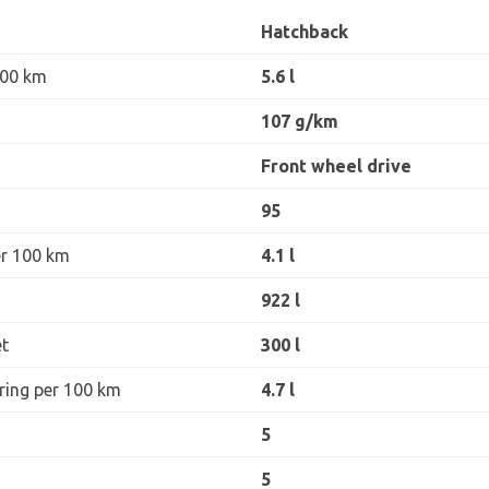
Hatchback
100 km
5.6 l
107 g/km
Front wheel drive
95
er 100 km
4.1 l
922 l
t
300 l
øring per 100 km
4.7 l
5
5