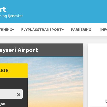
rt
n og tjenester
YRNING
FLYPLASSTRANSPORT
PARKERING
INF
ayseri Airport
LEIE
sjon