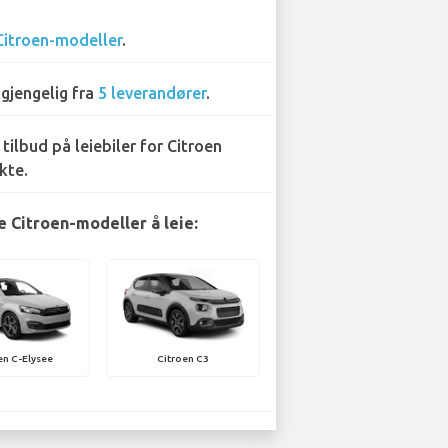
Citroen-modeller
.
lgjengelig fra
5 leverandører
.
 tilbud på leiebiler for Citroen
kte.
 Citroen-modeller å leie:
en C-Elysee
Citroen C3