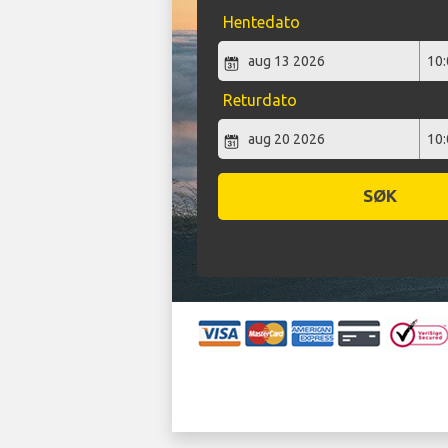
Hentedato
Returdato
SØK