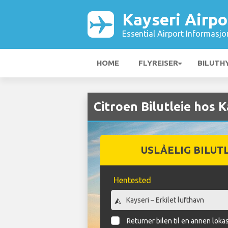
Kayseri Airpo
Essential Airport Informasjo
HOME
FLYREISER
BILUTH
Citroen Bilutleie hos K
USLÅELIG BILUT
Hentested
Returner bilen til en annen loka