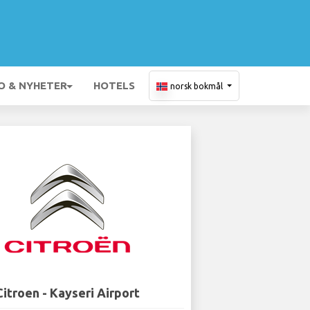
O & NYHETER
HOTELS
norsk bokmål
Citroen - Kayseri Airport