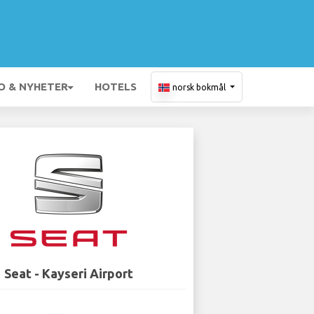
O & NYHETER
HOTELS
norsk bokmål
Seat - Kayseri Airport