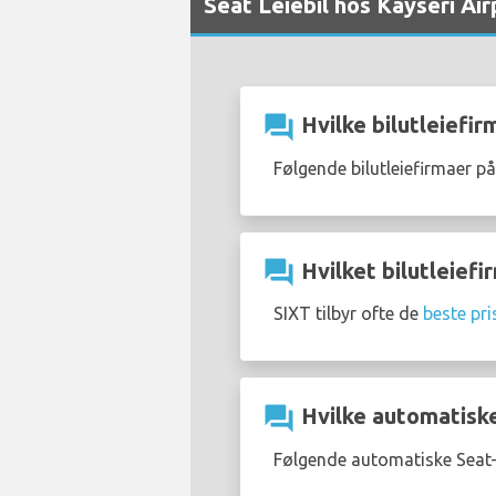
Seat Leiebil hos Kayseri Ai
question_answer
Hvilke bilutleiefirm
Følgende bilutleiefirmaer på
question_answer
Hvilket bilutleiefir
SIXT tilbyr ofte de
beste pri
question_answer
Hvilke automatiske 
Følgende automatiske Seat-b