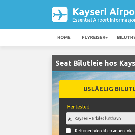
Kayseri Airpo
Essential Airport Informasjo
HOME
FLYREISER
BILUTH
Seat Bilutleie hos Kays
USLÅELIG BILUT
Hentested
Returner bilen til en annen loka