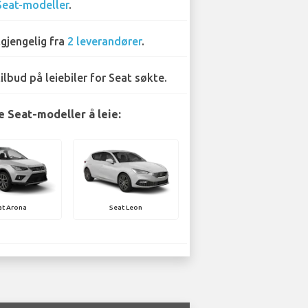
Seat-modeller
.
lgjengelig fra
2 leverandører
.
tilbud på leiebiler for Seat søkte.
 Seat-modeller å leie:
at Arona
Seat Leon