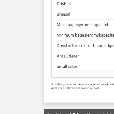
Drivhjul
Brensel
Maks bagasjeromskapasitet
Minimum bagasjeromskapasite
Drivstofforbruk for blandet kj
Antall dører
antall seter
Spesifikasjonene som vises er kun for informasjonsfo
gitte bilutleiefirmaet på Kayseri Airport.