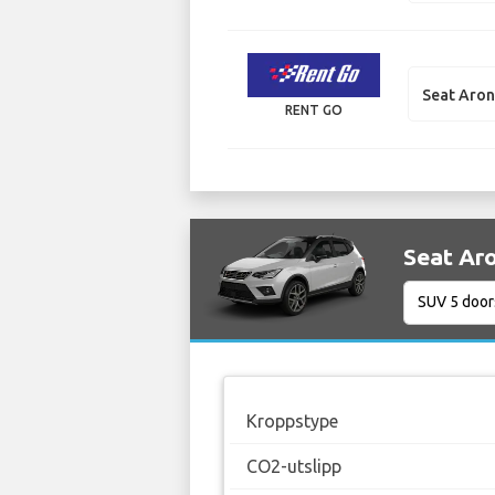
Seat Aro
RENT GO
Seat Aro
Kroppstype
CO2-utslipp