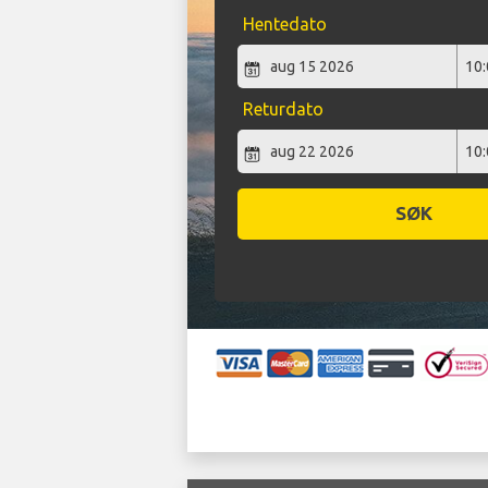
Hentedato
Returdato
SØK