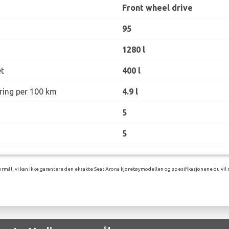
Front wheel drive
95
1280 l
t
400 l
øring per 100 km
4.9 l
5
5
rmål, vi kan ikke garantere den eksakte Seat Arona kjøretøymodellen og spesifikasjonene du vil 