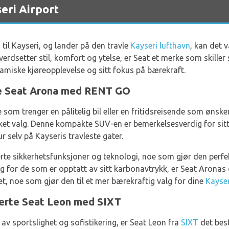
eri Airport
til Kayseri, og lander på den travle
Kayseri lufthavn
, kan det v
erdsetter stil, komfort og ytelse, er Seat et merke som skiller 
namiske kjøreopplevelse og sitt fokus på bærekraft.
ge Seat Arona med RENT GO
 som trenger en pålitelig bil eller en fritidsreisende som ønsk
et valg. Denne kompakte SUV-en er bemerkelsesverdig for sitt
ur selv på Kayseris travleste gater.
te sikkerhetsfunksjoner og teknologi, noe som gjør den perfek
Og for de som er opptatt av sitt karbonavtrykk, er Seat Aronas 
t, noe som gjør den til et mer bærekraftig valg for dine
Kayser
ikerte Seat Leon med SIXT
v sportslighet og sofistikering, er Seat Leon fra
SIXT
det best