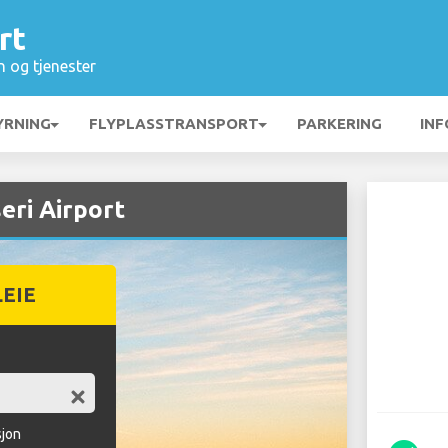
rt
n og tjenester
YRNING
FLYPLASSTRANSPORT
PARKERING
INF
eri Airport
LEIE
sjon