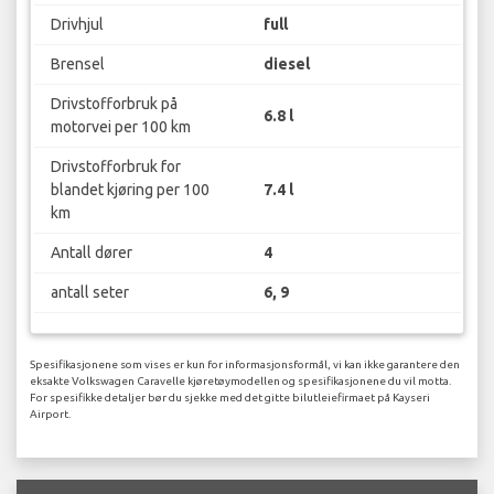
Drivhjul
full
Brensel
diesel
Drivstofforbruk på
6.8 l
motorvei per 100 km
Drivstofforbruk for
blandet kjøring per 100
7.4 l
km
Antall dører
4
antall seter
6, 9
Spesifikasjonene som vises er kun for informasjonsformål, vi kan ikke garantere den
eksakte Volkswagen Caravelle kjøretøymodellen og spesifikasjonene du vil motta.
For spesifikke detaljer bør du sjekke med det gitte bilutleiefirmaet på Kayseri
Airport.