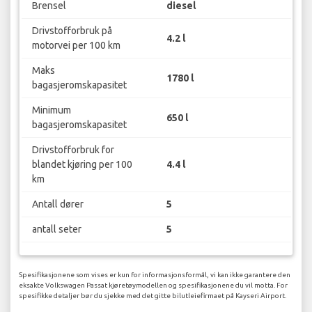
Brensel
diesel
Drivstofforbruk på
4.2 l
motorvei per 100 km
Maks
1780 l
bagasjeromskapasitet
Minimum
650 l
bagasjeromskapasitet
Drivstofforbruk for
blandet kjøring per 100
4.4 l
km
Antall dører
5
antall seter
5
Spesifikasjonene som vises er kun for informasjonsformål, vi kan ikke garantere den
eksakte Volkswagen Passat kjøretøymodellen og spesifikasjonene du vil motta. For
spesifikke detaljer bør du sjekke med det gitte bilutleiefirmaet på Kayseri Airport.