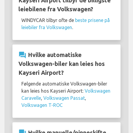
Kayseri Airport tilbyr de billigste
leiebilene fra Volkswagen?
WINDYCAR tilbyr ofte de
beste prisene på
leiebiler fra Volkswagen
.
question_answer
Hvilke automatiske
Volkswagen-biler kan leies hos
Kayseri Airport?
Følgende automatiske Volkswagen-biler
kan leies hos Kayseri Airport:
Volkswagen
Caravelle
,
Volkswagen Passat
,
Volkswagen T-ROC
question_answer
Hvilke manuelle/pinneskifte