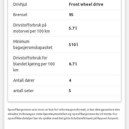
Drivhjul
Front wheel drive
Brensel
95
Drivstofforbruk på
5.7 l
motorvei per 100 km
Minimum
510 l
bagasjeromskapasitet
Drivstofforbruk for
blandet kjøring per 100
6.7 l
km
Antall dører
4
antall seter
5
Spesifikasjonene som vises er kun for informasjonsformål, vi kan ikke garantere den
eksakte Volkswagen Jetta kjøretøymodellen og spesifikasjonene du vil motta. For
spesifikke detaljer bør du sjekke med det gitte bilutleiefirmaet på Kayseri Airport.