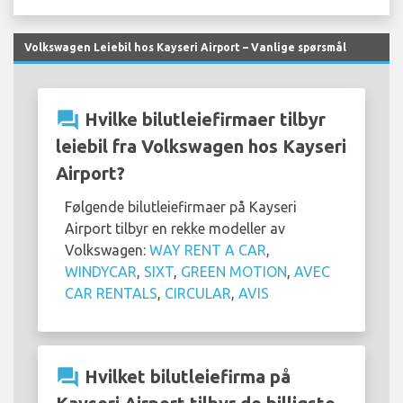
Volkswagen Leiebil hos Kayseri Airport – Vanlige spørsmål
question_answer
Hvilke bilutleiefirmaer tilbyr
leiebil fra Volkswagen hos Kayseri
Airport?
Følgende bilutleiefirmaer på Kayseri
Airport tilbyr en rekke modeller av
Volkswagen:
WAY RENT A CAR
,
WINDYCAR
,
SIXT
,
GREEN MOTION
,
AVEC
CAR RENTALS
,
CIRCULAR
,
AVIS
question_answer
Hvilket bilutleiefirma på