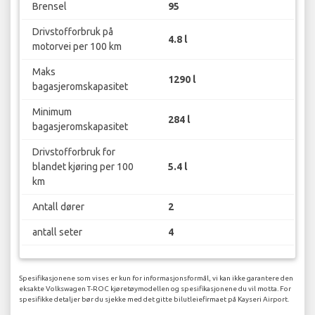
Brensel
95
Drivstofforbruk på
4.8 l
motorvei per 100 km
Maks
1290 l
bagasjeromskapasitet
Minimum
284 l
bagasjeromskapasitet
Drivstofforbruk for
blandet kjøring per 100
5.4 l
km
Antall dører
2
antall seter
4
Spesifikasjonene som vises er kun for informasjonsformål, vi kan ikke garantere den
eksakte Volkswagen T-ROC kjøretøymodellen og spesifikasjonene du vil motta. For
spesifikke detaljer bør du sjekke med det gitte bilutleiefirmaet på Kayseri Airport.