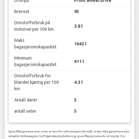
Drivhjul
Front wheel drive
Brensel
95
Drivstofforbruk på
3.8 l
motorvei per 100 km
Maks
1642 l
bagasjeromskapasitet
Minimum
611 l
bagasjeromskapasitet
Drivstofforbruk for
blandet kjøring per 100
4.3 l
km
Antall dører
5
antall seter
5
Spesifikasjonene som vises er kun for informasjonsformål, vi kan ikke garantere den
eksakte Volkswagen Golf kjøretøymodellen og spesifikasjonene du vil motta. For