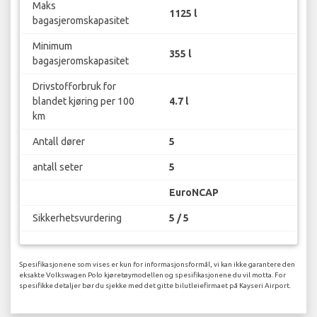
Maks
1125 l
bagasjeromskapasitet
Minimum
355 l
bagasjeromskapasitet
Drivstofforbruk for
blandet kjøring per 100
4.7 l
km
Antall dører
5
antall seter
5
EuroNCAP
Sikkerhetsvurdering
5 / 5
Spesifikasjonene som vises er kun for informasjonsformål, vi kan ikke garantere den
eksakte Volkswagen Polo kjøretøymodellen og spesifikasjonene du vil motta. For
spesifikke detaljer bør du sjekke med det gitte bilutleiefirmaet på Kayseri Airport.