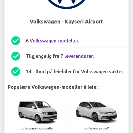
Volkswagen - Kayseri Airport
check_circle
6
Volkswagen-modeller
.
check_circle
Tilgjengelig fra
7 leverandører
.
check_circle
14 tilbud på leiebiler for Volkswagen søkte.
Populære Volkswagen-modeller å leie:
Volkswagen Caravelle
Volkswagen Golf