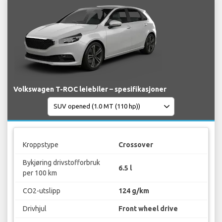
Volkswagen T-ROC leiebiler – spesifikasjoner
Kroppstype
Crossover
Bykjøring drivstofforbruk
6.5 l
per 100 km
CO2-utslipp
124 g/km
Drivhjul
Front wheel drive