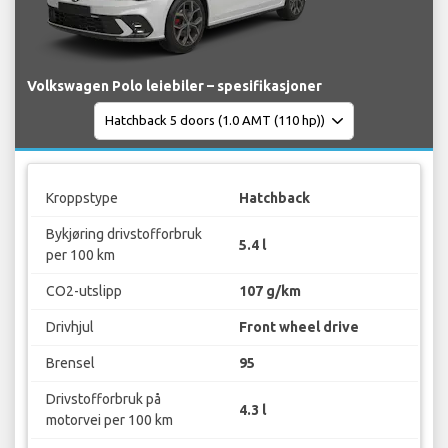
Volkswagen Polo leiebiler – spesifikasjoner
Kroppstype
Hatchback
Bykjøring drivstofforbruk
5.4 l
per 100 km
CO2-utslipp
107 g/km
Drivhjul
Front wheel drive
Brensel
95
Drivstofforbruk på
4.3 l
motorvei per 100 km