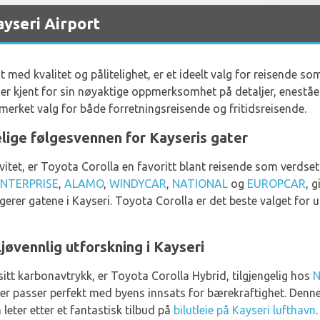
ayseri Airport
d kvalitet og pålitelighet, er et ideelt valg for reisende som l
 er kjent for sin nøyaktige oppmerksomhet på detaljer, enestå
tmerket valg for både forretningsreisende og fritidsreisende.
elige følgesvennen for Kayseris gater
tivitet, er Toyota Corolla en favoritt blant reisende som verdse
ENTERPRISE
,
ALAMO
,
WINDYCAR
,
NATIONAL
og
EUROPCAR
, 
rer gatene i Kayseri. Toyota Corolla er det beste valget for u
jøvennlig utforskning i Kayseri
sitt karbonavtrykk, er Toyota Corolla Hybrid, tilgjengelig hos
N
r passer perfekt med byens innsats for bærekraftighet. Denne
leter etter et fantastisk tilbud på
bilutleie på Kayseri lufthavn
.