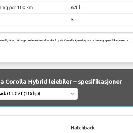
øring per 100 km
6.1 l
5
rmål, vi kan ikke garantere den eksakte Toyota Corolla kjøretøymodellen og spesifikasjonene du v
a Corolla Hybrid leiebiler – spesifikasjoner
Hatchback