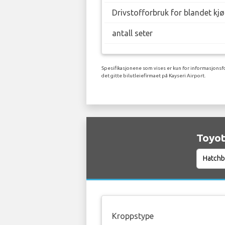
Drivstofforbruk for blandet kj
antall seter
Spesifikasjonene som vises er kun for informasjonsfo
det gitte bilutleiefirmaet på Kayseri Airport.
Toyot
Kroppstype