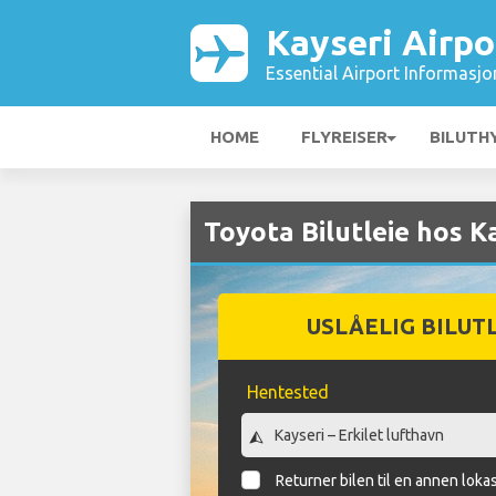
Kayseri Airpo
Essential Airport Informasjo
HOME
FLYREISER
BILUTH
Toyota Bilutleie hos K
USLÅELIG BILUT
Hentested
Returner bilen til en annen loka