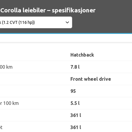
Corolla leiebiler – spesifikasjoner
Hatchback
100 km
7.8 l
Front wheel drive
95
er 100 km
5.5 l
361 l
t
361 l