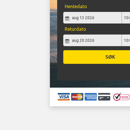
Hentedato
Returdato
SØK