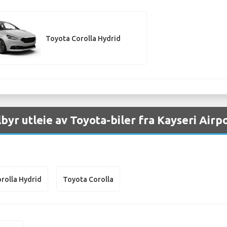
Toyota Corolla Hydrid
lbyr utleie av Toyota-biler fra Kayseri Airp
rolla Hydrid
Toyota Corolla