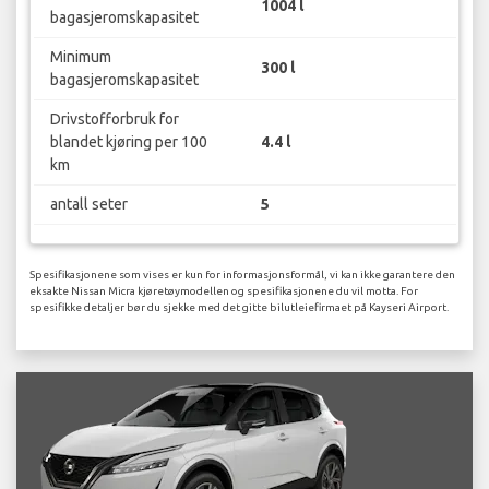
1004 l
bagasjeromskapasitet
Minimum
300 l
bagasjeromskapasitet
Drivstofforbruk for
blandet kjøring per 100
4.4 l
km
antall seter
5
Spesifikasjonene som vises er kun for informasjonsformål, vi kan ikke garantere den
eksakte Nissan Micra kjøretøymodellen og spesifikasjonene du vil motta. For
spesifikke detaljer bør du sjekke med det gitte bilutleiefirmaet på Kayseri Airport.