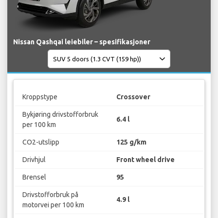
Nissan Qashqai leiebiler – spesifikasjoner
Kroppstype
Crossover
Bykjøring drivstofforbruk
6.4 l
per 100 km
CO2-utslipp
125 g/km
Drivhjul
Front wheel drive
Brensel
95
Drivstofforbruk på
4.9 l
motorvei per 100 km