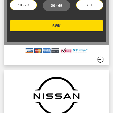
18 - 29
70+
30 - 69
SØK