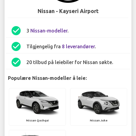
Nissan - Kayseri Airport
check_circle
3
Nissan-modeller
.
check_circle
Tilgjengelig fra
8 leverandører
.
check_circle
20 tilbud på leiebiler for Nissan søkte.
Populære Nissan-modeller å leie:
Nissan Qashqai
Nissan Juke