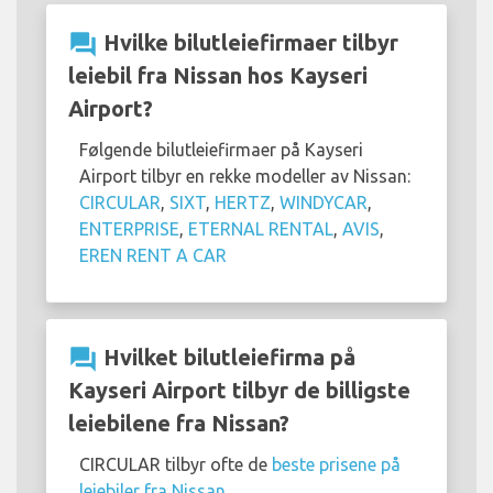
question_answer
Hvilke bilutleiefirmaer tilbyr
leiebil fra Nissan hos Kayseri
Airport?
Følgende bilutleiefirmaer på Kayseri
Airport tilbyr en rekke modeller av Nissan:
CIRCULAR
,
SIXT
,
HERTZ
,
WINDYCAR
,
ENTERPRISE
,
ETERNAL RENTAL
,
AVIS
,
EREN RENT A CAR
question_answer
Hvilket bilutleiefirma på
Kayseri Airport tilbyr de billigste
leiebilene fra Nissan?
CIRCULAR tilbyr ofte de
beste prisene på
leiebiler fra Nissan
.