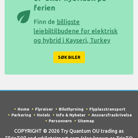
ferien
eco
Finn de
billigste
leiebiltilbudene for elektrisk
og hybrid i Kayseri, Turkey
SØK BILER
Home
Flyreiser
Biluthyrning
Flyplasstransport
Parkering
Hotels
Info & Nyheter
Ansvarsfraskrivelse
Personvern
Sitemap
COPYRIGHT © 2026 Try Quantum OU trading as