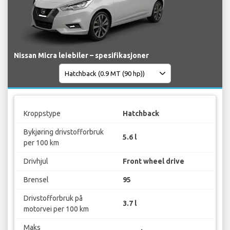
Nissan Micra leiebiler – spesifikasjoner
Kroppstype
Hatchback
Bykjøring drivstofforbruk
5.6 l
per 100 km
Drivhjul
Front wheel drive
Brensel
95
Drivstofforbruk på
3.7 l
motorvei per 100 km
Maks