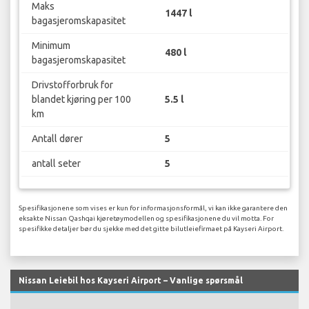
Maks
1447 l
bagasjeromskapasitet
Minimum
480 l
bagasjeromskapasitet
Drivstofforbruk for
blandet kjøring per 100
5.5 l
km
Antall dører
5
antall seter
5
Spesifikasjonene som vises er kun for informasjonsformål, vi kan ikke garantere den
eksakte Nissan Qashqai kjøretøymodellen og spesifikasjonene du vil motta. For
spesifikke detaljer bør du sjekke med det gitte bilutleiefirmaet på Kayseri Airport.
Nissan Leiebil hos Kayseri Airport – Vanlige spørsmål