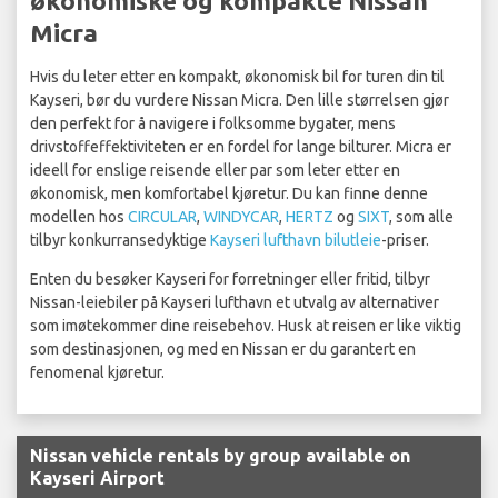
økonomiske og kompakte Nissan
Micra
Hvis du leter etter en kompakt, økonomisk bil for turen din til
Kayseri, bør du vurdere Nissan Micra. Den lille størrelsen gjør
den perfekt for å navigere i folksomme bygater, mens
drivstoffeffektiviteten er en fordel for lange bilturer. Micra er
ideell for enslige reisende eller par som leter etter en
økonomisk, men komfortabel kjøretur. Du kan finne denne
modellen hos
CIRCULAR
,
WINDYCAR
,
HERTZ
og
SIXT
, som alle
tilbyr konkurransedyktige
Kayseri lufthavn bilutleie
-priser.
Enten du besøker Kayseri for forretninger eller fritid, tilbyr
Nissan-leiebiler på Kayseri lufthavn et utvalg av alternativer
som imøtekommer dine reisebehov. Husk at reisen er like viktig
som destinasjonen, og med en Nissan er du garantert en
fenomenal kjøretur.
Nissan vehicle rentals by group available on
Kayseri Airport