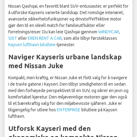
Nissan Qashqai, en favoritt blant SUV-entusiaster, er perfekt for
å utforske Kayseris varierte landskap. Det romslige interiøret,
avanserte sikkerhetsfunksjoner og drivstoffeffektive motor
gjør den til en ideell match for familieutflukter eller
forretningsreiser. Du kan leie Qashqai gjennom
WINDYCAR
,
SIXT
eller
EREN RENT A CAR
, som alle tilbyr førsteklasses
Kayseri lufthavn bilutleie
-tjenester.
Naviger Kayseris urbane landskap
med Nissan Juke
Kompakt, men kraftig, er Nissan Juke et flott valg for å navigere
i de travle gatene i Kayseri. Den tilbyr smidigheten til en sedan
med den forhøyede perspektivet til en SUV, og sikrer en jevn og
komfortabel kjøretur. Den miljøvennlige motoren gjør den også
til et bærekraftig valg for den miljøbevisste sjåføren. Juke er
tilgjengelig for utleie hos
ENTERPRISE
bilutleie på Kayseri
lufthavn.
Utforsk Kayseri med den