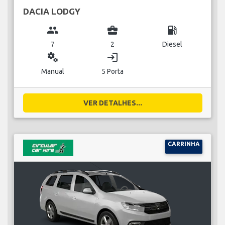
DACIA LODGY
group
business_center
local_gas_station
7
2
Diesel
miscellaneous_services
login
Manual
5 Porta
VER DETALHES...
CARRINHA