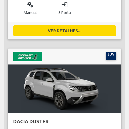
miscellaneous_services
login
Manual
5 Porta
VER DETALHES...
SUV
DACIA DUSTER