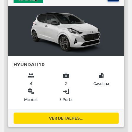
HYUNDAI I10
group
business_center
local_gas_station
4
2
Gasolina
miscellaneous_services
login
Manual
3 Porta
VER DETALHES...