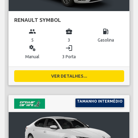
RENAULT SYMBOL
group
business_center
local_gas_station
5
3
Gasolina
miscellaneous_services
login
Manual
3 Porta
VER DETALHES...
TAMANHO INTERMÉDIO