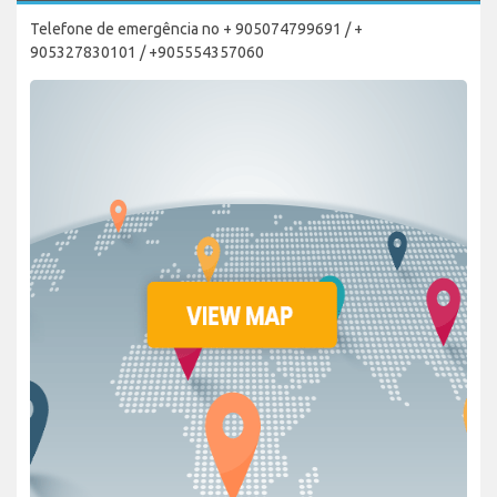
Telefone de emergência no + 905074799691 / +
905327830101 / +905554357060