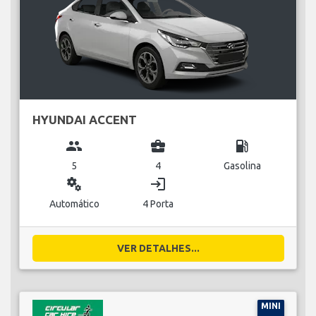
HYUNDAI ACCENT
group
business_center
local_gas_station
5
4
Gasolina
miscellaneous_services
login
Automático
4 Porta
VER DETALHES...
MINI