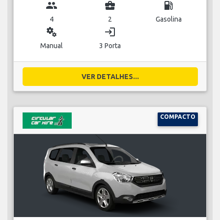
group
business_center
local_gas_station
4
2
Gasolina
miscellaneous_services
login
Manual
3 Porta
VER DETALHES...
COMPACTO