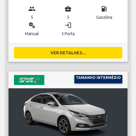
group
business_center
local_gas_station
5
5
Gasolina
miscellaneous_services
login
Manual
5 Porta
VER DETALHES...
TAMANHO INTERMÉDIO