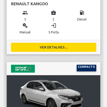
RENAULT KANGOO
group
business_center
local_gas_station
5
2
Diesel
miscellaneous_services
login
Manual
5 Porta
VER DETALHES...
COMPACTO