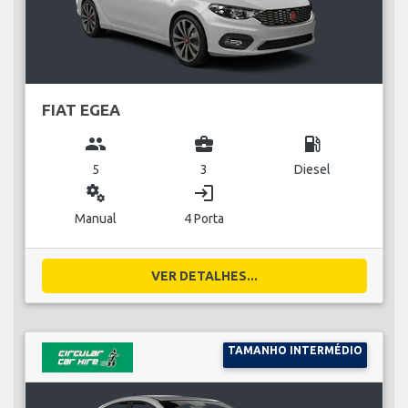
FIAT EGEA
group
business_center
local_gas_station
5
3
Diesel
miscellaneous_services
login
Manual
4 Porta
VER DETALHES...
TAMANHO INTERMÉDIO