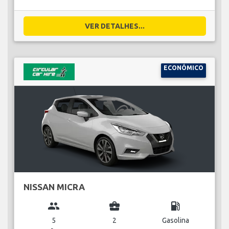
VER DETALHES...
ECONÓMICO
NISSAN MICRA
group
business_center
local_gas_station
5
2
Gasolina