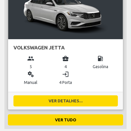
VOLKSWAGEN JETTA
group
business_center
local_gas_station
5
4
Gasolina
miscellaneous_services
login
Manual
4 Porta
VER DETALHES...
VER TUDO