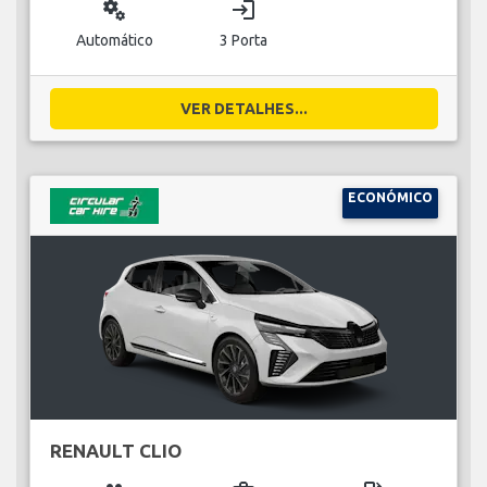
miscellaneous_services
login
Automático
3 Porta
VER DETALHES...
ECONÓMICO
RENAULT CLIO