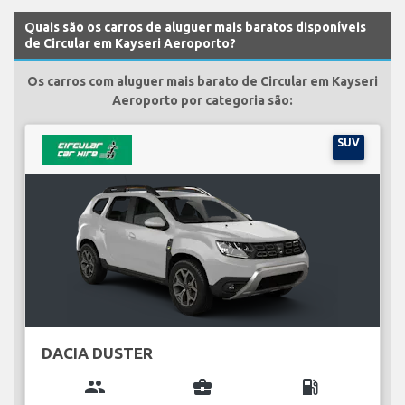
Quais são os carros de aluguer mais baratos disponíveis
de Circular em Kayseri Aeroporto?
Os carros com aluguer mais barato de Circular em Kayseri
Aeroporto por categoria são:
SUV
DACIA DUSTER
group
business_center
local_gas_station