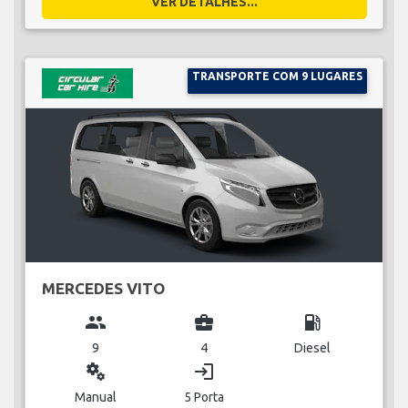
VER DETALHES...
TRANSPORTE COM 9 LUGARES
MERCEDES VITO
group
business_center
local_gas_station
9
4
Diesel
miscellaneous_services
login
Manual
5 Porta