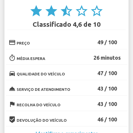
star
star
star_half
star_border
star_border
Classificado 4,6 de 10
credit_card
49 / 100
PREÇO
timer
26 minutos
MÉDIA ESPERA
directions_car
47 / 100
QUALIDADE DO VEÍCULO
room_service
43 / 100
SERVIÇO DE ATENDIMENTO
flag
43 / 100
RECOLHA DO VEÍCULO
beenhere
46 / 100
DEVOLUÇÃO DO VEÍCULO