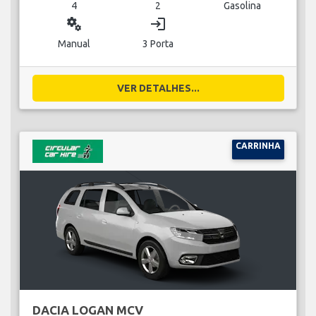
4
2
Gasolina
miscellaneous_services
login
Manual
3 Porta
VER DETALHES...
CARRINHA
DACIA LOGAN MCV