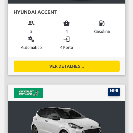
HYUNDAI ACCENT
group
business_center
local_gas_station
5
4
Gasolina
miscellaneous_services
login
Automático
4 Porta
VER DETALHES...
MINI