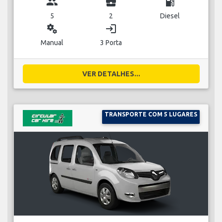
group
business_center
local_gas_station
5
2
Diesel
miscellaneous_services
login
Manual
3 Porta
VER DETALHES...
TRANSPORTE COM 5 LUGARES