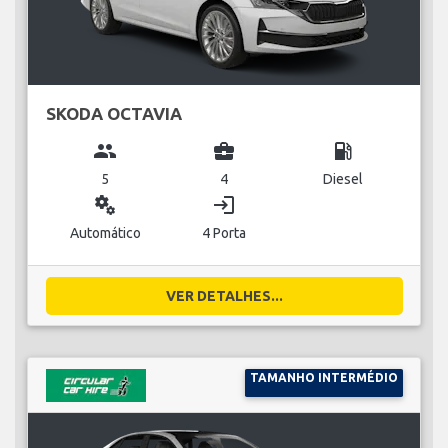
SKODA OCTAVIA
group
business_center
local_gas_station
5
4
Diesel
miscellaneous_services
login
Automático
4 Porta
VER DETALHES...
TAMANHO INTERMÉDIO