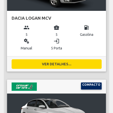
DACIA LOGAN MCV
group
business_center
local_gas_station
5
5
Gasolina
miscellaneous_services
login
Manual
5 Porta
VER DETALHES...
COMPACTO