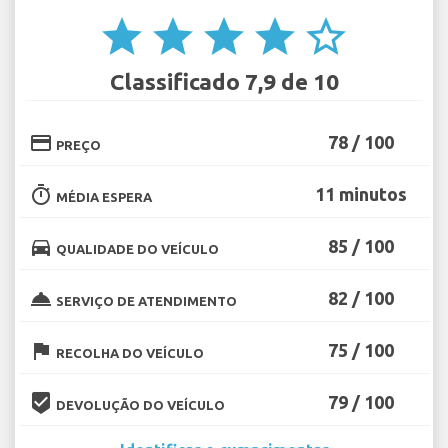
star
star
star
star
star_border
Classificado 7,9 de 10
credit_card
78 / 100
PREÇO
timer
11 minutos
MÉDIA ESPERA
directions_car
85 / 100
QUALIDADE DO VEÍCULO
room_service
82 / 100
SERVIÇO DE ATENDIMENTO
flag
75 / 100
RECOLHA DO VEÍCULO
beenhere
79 / 100
DEVOLUÇÃO DO VEÍCULO