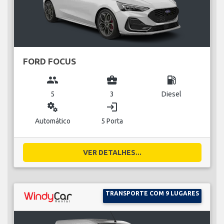
FORD FOCUS
group
business_center
local_gas_station
5
3
Diesel
miscellaneous_services
login
Automático
5 Porta
VER DETALHES...
TRANSPORTE COM 9 LUGARES