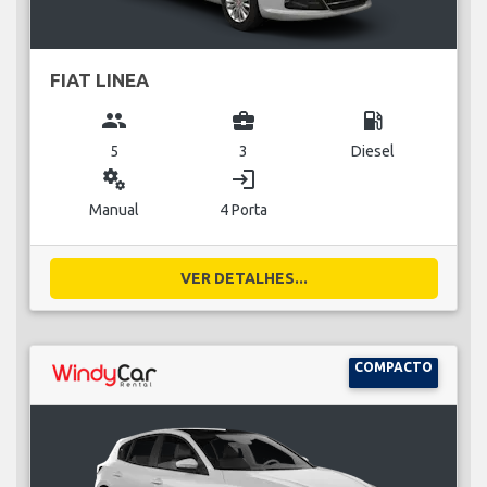
FIAT LINEA
group
business_center
local_gas_station
5
3
Diesel
miscellaneous_services
login
Manual
4 Porta
VER DETALHES...
COMPACTO