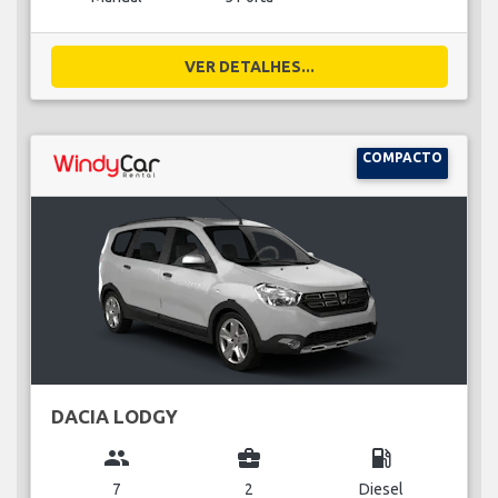
VER DETALHES...
COMPACTO
DACIA LODGY
group
business_center
local_gas_station
7
2
Diesel