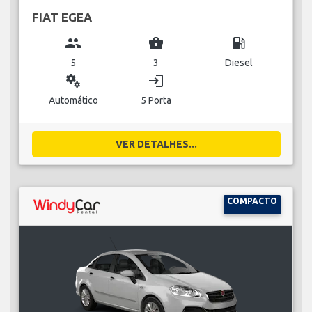
FIAT EGEA
group
business_center
local_gas_station
5
3
Diesel
miscellaneous_services
login
Automático
5 Porta
VER DETALHES...
COMPACTO