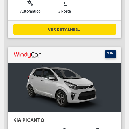
miscellaneous_services
login
Automático
5 Porta
VER DETALHES...
MINI
KIA PICANTO