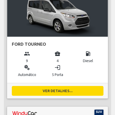
FORD TOURNEO
group
business_center
local_gas_station
9
4
Diesel
miscellaneous_services
login
Automático
5 Porta
VER DETALHES...
SUV