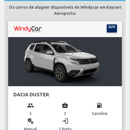
Os carros de aluguer disponíveis de Windycar em Kayseri
Aeroporto:
SUV
DACIA DUSTER
group
business_center
local_gas_station
5
3
Gasolina
miscellaneous_services
login
Manual
5 Porta