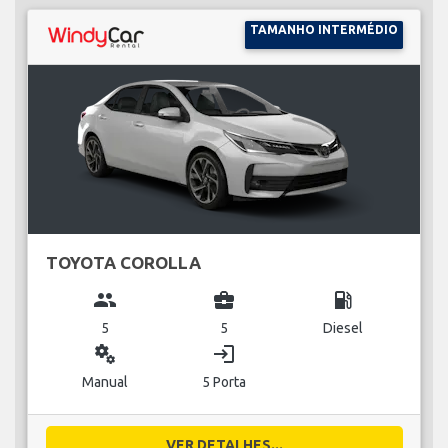
TAMANHO INTERMÉDIO
TOYOTA COROLLA
group
business_center
local_gas_station
5
5
Diesel
miscellaneous_services
login
Manual
5 Porta
VER DETALHES...