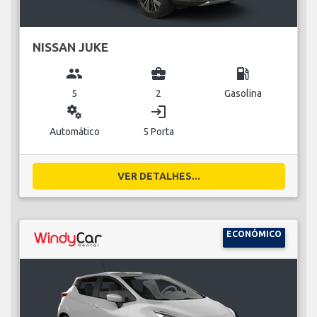
NISSAN JUKE
group
business_center
local_gas_station
5
2
Gasolina
miscellaneous_services
login
Automático
5 Porta
VER DETALHES...
ECONÓMICO