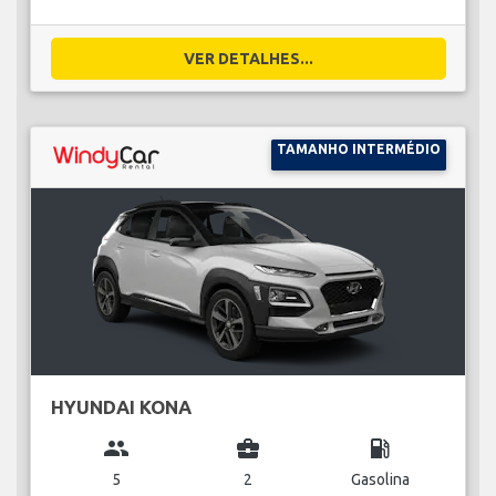
VER DETALHES...
TAMANHO INTERMÉDIO
HYUNDAI KONA
group
business_center
local_gas_station
5
2
Gasolina