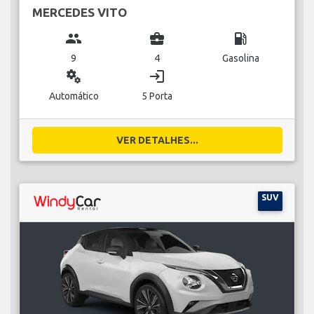
MERCEDES VITO
group
business_center
local_gas_station
9
4
Gasolina
miscellaneous_services
login
Automático
5 Porta
VER DETALHES...
SUV