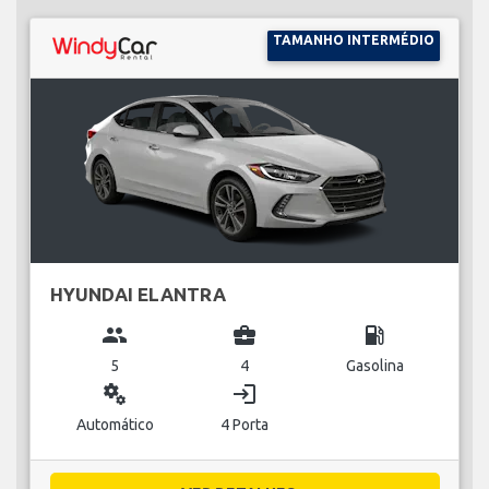
TAMANHO INTERMÉDIO
HYUNDAI ELANTRA
group
business_center
local_gas_station
5
4
Gasolina
miscellaneous_services
login
Automático
4 Porta