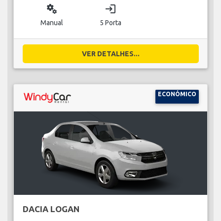
miscellaneous_services
login
Manual
5 Porta
VER DETALHES...
ECONÓMICO
DACIA LOGAN