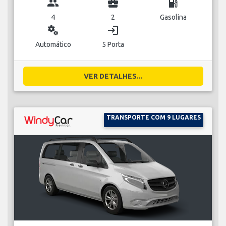
group
business_center
local_gas_station
4
2
Gasolina
miscellaneous_services
login
Automático
5 Porta
VER DETALHES...
TRANSPORTE COM 9 LUGARES