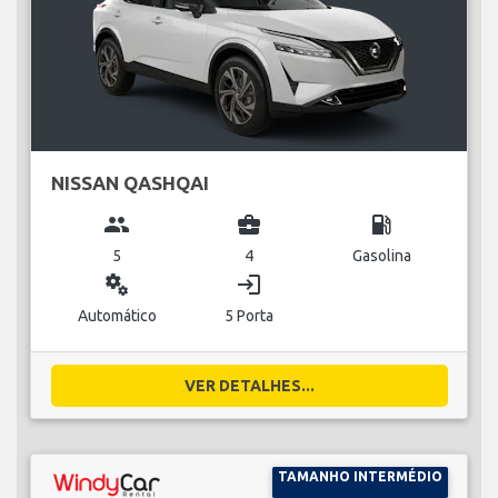
NISSAN QASHQAI
group
business_center
local_gas_station
5
4
Gasolina
miscellaneous_services
login
Automático
5 Porta
VER DETALHES...
TAMANHO INTERMÉDIO