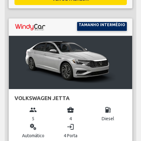
TAMANHO INTERMÉDIO
VOLKSWAGEN JETTA
group
business_center
local_gas_station
5
4
Diesel
miscellaneous_services
login
Automático
4 Porta