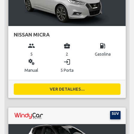
NISSAN MICRA
group
business_center
local_gas_station
5
2
Gasolina
miscellaneous_services
login
Manual
5 Porta
VER DETALHES...
SUV