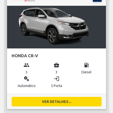
HONDA CR-V
group
business_center
local_gas_station
5
3
Diesel
miscellaneous_services
login
Automático
5 Porta
VER DETALHES...