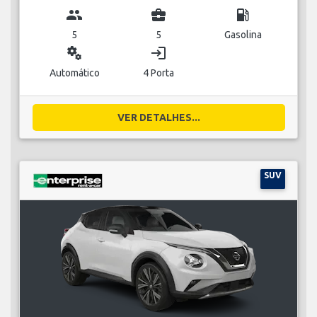
group
business_center
local_gas_station
5
5
Gasolina
miscellaneous_services
login
Automático
4 Porta
VER DETALHES...
SUV