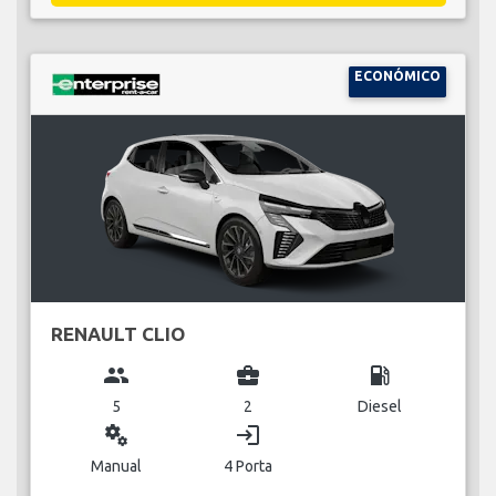
ECONÓMICO
RENAULT CLIO
group
business_center
local_gas_station
5
2
Diesel
miscellaneous_services
login
Manual
4 Porta