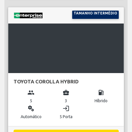
TAMANHO INTERMÉDIO
TOYOTA COROLLA HYBRID
group
business_center
local_gas_station
5
3
Híbrido
miscellaneous_services
login
Automático
5 Porta