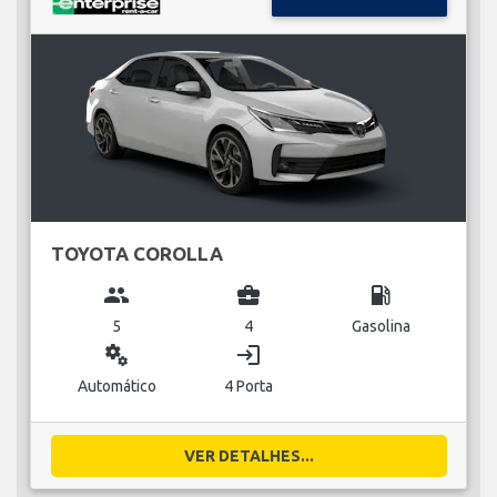
TOYOTA COROLLA
group
business_center
local_gas_station
5
4
Gasolina
miscellaneous_services
login
Automático
4 Porta
VER DETALHES...