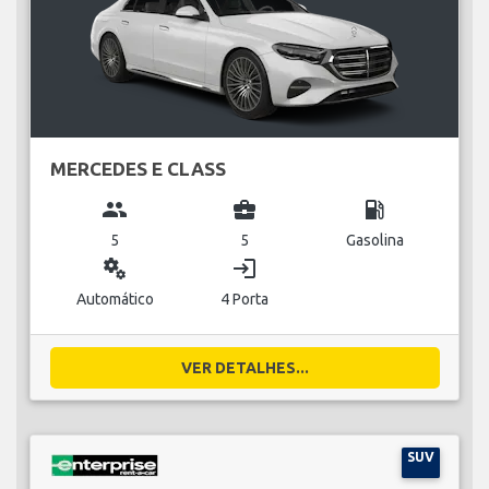
MERCEDES E CLASS
group
business_center
local_gas_station
5
5
Gasolina
miscellaneous_services
login
Automático
4 Porta
VER DETALHES...
SUV