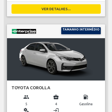
VER DETALHES...
TAMANHO INTERMÉDIO
TOYOTA COROLLA
group
business_center
local_gas_station
5
4
Gasolina
miscellaneous_services
login