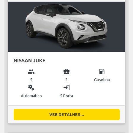
NISSAN JUKE
group
business_center
local_gas_station
5
2
Gasolina
miscellaneous_services
login
Automático
5 Porta
VER DETALHES...