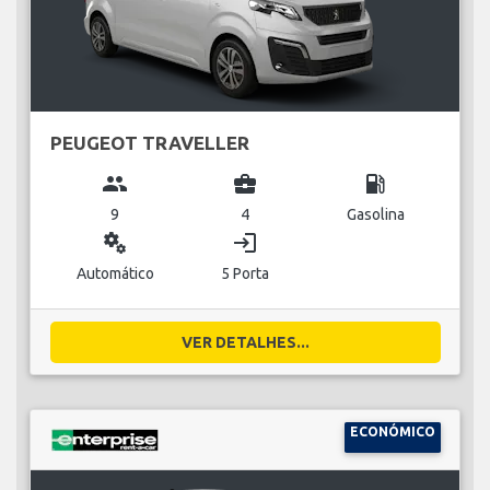
PEUGEOT TRAVELLER
group
business_center
local_gas_station
9
4
Gasolina
miscellaneous_services
login
Automático
5 Porta
VER DETALHES...
ECONÓMICO