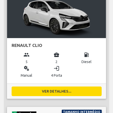
RENAULT CLIO
group
business_center
local_gas_station
5
2
Diesel
miscellaneous_services
login
Manual
4 Porta
VER DETALHES...
TAMANHO INTERMÉDIO