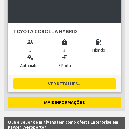
TOYOTA COROLLA HYBRID
group
business_center
local_gas_station
5
3
Híbrido
miscellaneous_services
login
Automático
5 Porta
VER DETALHES...
MAIS INFORMAÇÕES
Que aluguer de minivans tem como oferta Enterprise em
Kayseri Aeroporto?