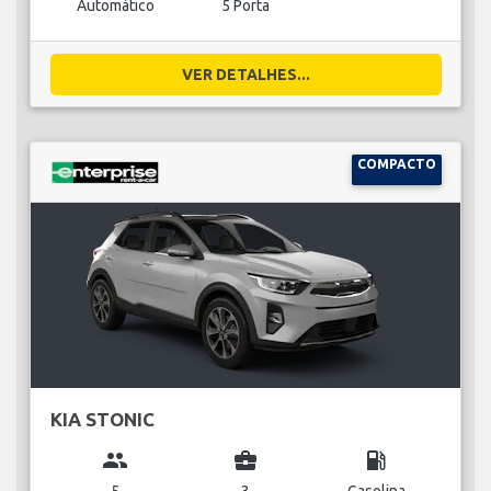
Automático
5 Porta
VER DETALHES...
COMPACTO
KIA STONIC
group
business_center
local_gas_station
5
3
Gasolina