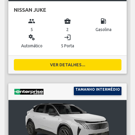
NISSAN JUKE
group
business_center
local_gas_station
5
2
Gasolina
miscellaneous_services
login
Automático
5 Porta
VER DETALHES...
TAMANHO INTERMÉDIO