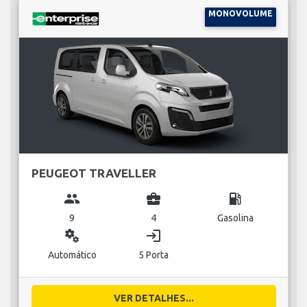
MONOVOLUME
PEUGEOT TRAVELLER
group
business_center
local_gas_station
9
4
Gasolina
miscellaneous_services
login
Automático
5 Porta
VER DETALHES...