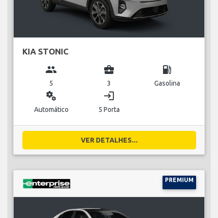
KIA STONIC
group
business_center
local_gas_station
5
3
Gasolina
miscellaneous_services
login
Automático
5 Porta
VER DETALHES...
PREMIUM