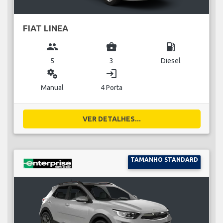
FIAT LINEA
group
business_center
local_gas_station
5
3
Diesel
miscellaneous_services
login
Manual
4 Porta
VER DETALHES...
TAMANHO STANDARD