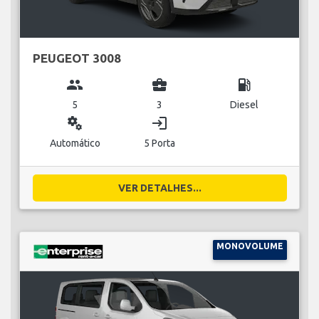
PEUGEOT 3008
group
business_center
local_gas_station
5
3
Diesel
miscellaneous_services
login
Automático
5 Porta
VER DETALHES...
MONOVOLUME