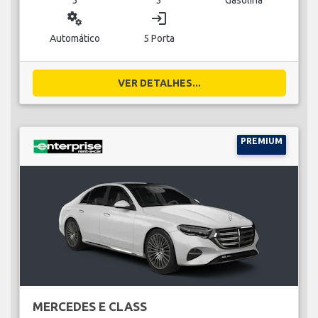
miscellaneous_services
login
Automático
5 Porta
VER DETALHES...
PREMIUM
MERCEDES E CLASS