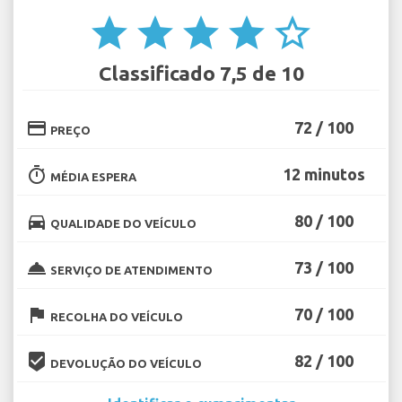
star
star
star
star
star_border
Classificado 7,5 de 10
credit_card
72 / 100
PREÇO
timer
12 minutos
MÉDIA ESPERA
directions_car
80 / 100
QUALIDADE DO VEÍCULO
room_service
73 / 100
SERVIÇO DE ATENDIMENTO
flag
70 / 100
RECOLHA DO VEÍCULO
beenhere
82 / 100
DEVOLUÇÃO DO VEÍCULO