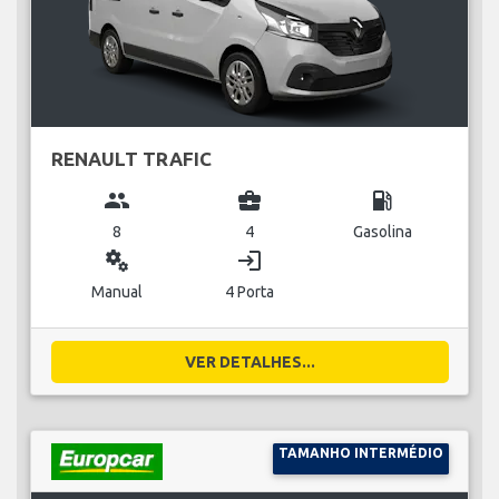
RENAULT TRAFIC
group
business_center
local_gas_station
8
4
Gasolina
miscellaneous_services
login
Manual
4 Porta
VER DETALHES...
TAMANHO INTERMÉDIO