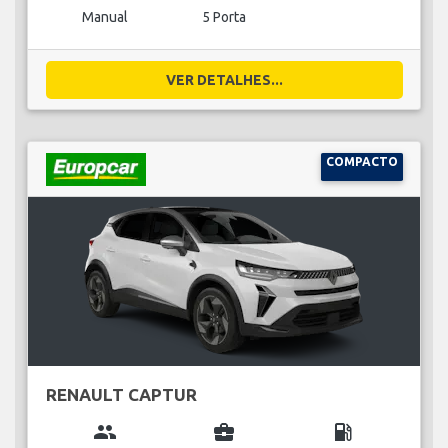
Manual
5 Porta
VER DETALHES...
COMPACTO
RENAULT CAPTUR
group
business_center
local_gas_station