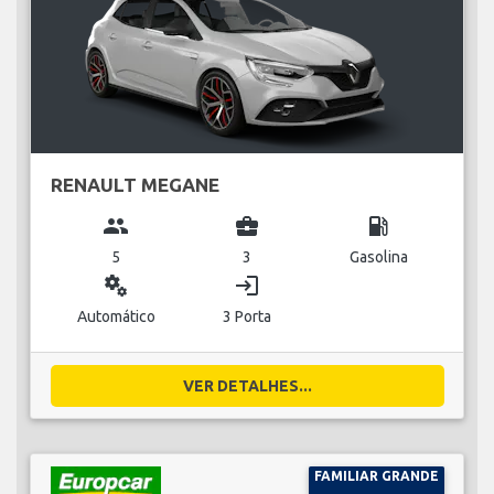
RENAULT MEGANE
group
business_center
local_gas_station
5
3
Gasolina
miscellaneous_services
login
Automático
3 Porta
VER DETALHES...
FAMILIAR GRANDE