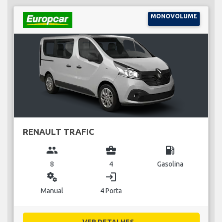
MONOVOLUME
RENAULT TRAFIC
group
business_center
local_gas_station
8
4
Gasolina
miscellaneous_services
login
Manual
4 Porta
VER DETALHES...