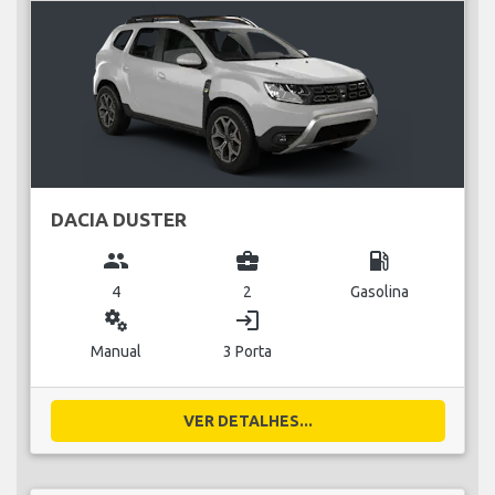
DACIA DUSTER
group
business_center
local_gas_station
4
2
Gasolina
miscellaneous_services
login
Manual
3 Porta
VER DETALHES...