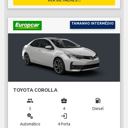
TAMANHO INTERMÉDIO
TOYOTA COROLLA
group
business_center
local_gas_station
5
4
Diesel
miscellaneous_services
login
Automático
4 Porta