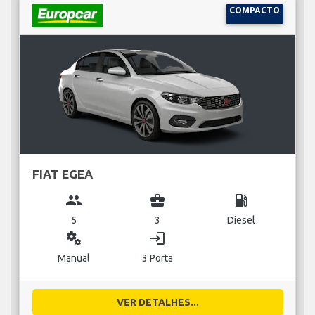
COMPACTO
FIAT EGEA
group
business_center
local_gas_station
5
3
Diesel
miscellaneous_services
login
Manual
3 Porta
VER DETALHES...