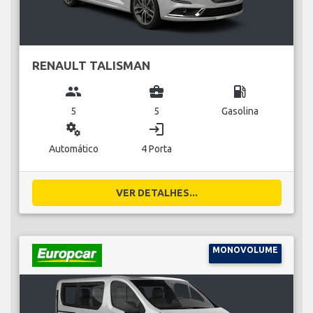
RENAULT TALISMAN
group
business_center
local_gas_station
5
5
Gasolina
miscellaneous_services
login
Automático
4 Porta
VER DETALHES...
MONOVOLUME