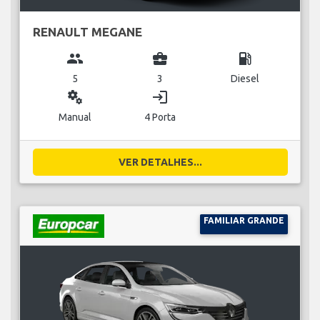
RENAULT MEGANE
group
business_center
local_gas_station
5
3
Diesel
miscellaneous_services
login
Manual
4 Porta
VER DETALHES...
FAMILIAR GRANDE