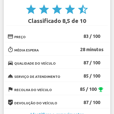
star
star
star
star
star_half
Classificado 8,5 de 10
credit_card
83 / 100
PREÇO
timer
28 minutos
MÉDIA ESPERA
directions_car
87 / 100
QUALIDADE DO VEÍCULO
room_service
85 / 100
SERVIÇO DE ATENDIMENTO
flag
85 / 100
emoji_events
RECOLHA DO VEÍCULO
beenhere
87 / 100
DEVOLUÇÃO DO VEÍCULO