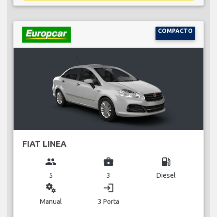
COMPACTO
FIAT LINEA
group
business_center
local_gas_station
5
3
Diesel
miscellaneous_services
login
Manual
3 Porta