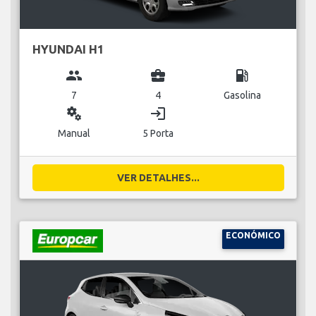
HYUNDAI H1
group
business_center
local_gas_station
7
4
Gasolina
miscellaneous_services
login
Manual
5 Porta
VER DETALHES...
ECONÓMICO