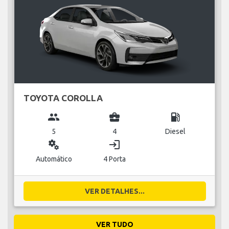
TOYOTA COROLLA
group
business_center
local_gas_station
5
4
Diesel
miscellaneous_services
login
Automático
4 Porta
VER DETALHES...
VER TUDO