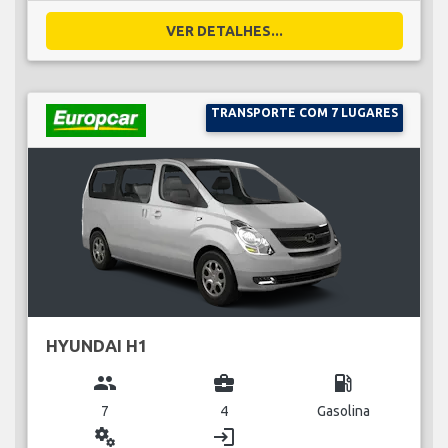
VER DETALHES...
TRANSPORTE COM 7 LUGARES
HYUNDAI H1
group
business_center
local_gas_station
7
4
Gasolina
miscellaneous_services
login