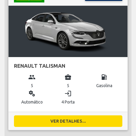
RENAULT TALISMAN
group
business_center
local_gas_station
5
5
Gasolina
miscellaneous_services
login
Automático
4 Porta
VER DETALHES...