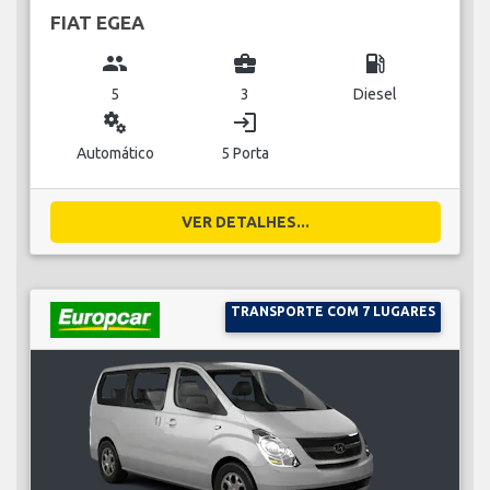
FIAT EGEA
group
business_center
local_gas_station
5
3
Diesel
miscellaneous_services
login
Automático
5 Porta
VER DETALHES...
TRANSPORTE COM 7 LUGARES