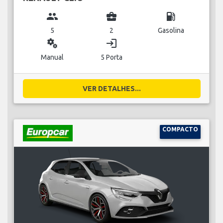
group
business_center
local_gas_station
5
2
Gasolina
miscellaneous_services
login
Manual
5 Porta
VER DETALHES...
COMPACTO