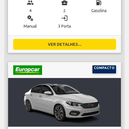
group
business_center
local_gas_station
4
2
Gasolina
miscellaneous_services
login
Manual
3 Porta
VER DETALHES...
COMPACTO