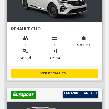
RENAULT CLIO
group
business_center
local_gas_station
5
2
Gasolina
miscellaneous_services
login
Manual
3 Porta
VER DETALHES...
TAMANHO STANDARD