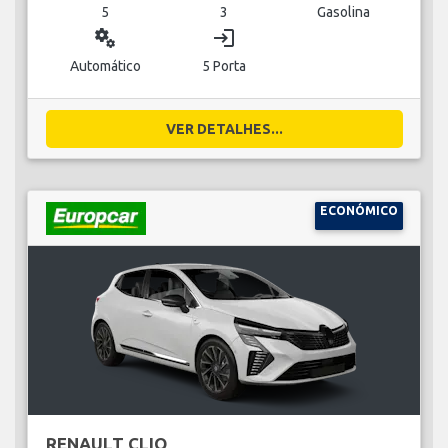
5
3
Gasolina
miscellaneous_services
login
Automático
5 Porta
VER DETALHES...
ECONÓMICO
RENAULT CLIO