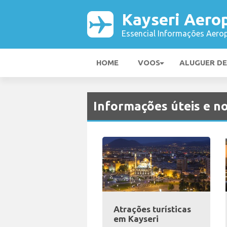
Kayseri Aero
Essencial Informações Aerop
HOME
VOOS
ALUGUER D
Informações úteis e no
Atrações turísticas
em Kayseri