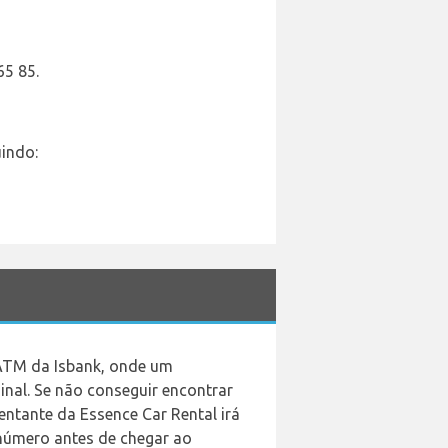
65 85.
uindo:
o ATM da Isbank, onde um
nal. Se não conseguir encontrar
entante da Essence Car Rental irá
 número antes de chegar ao