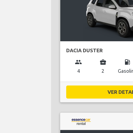
DACIA DUSTER
group
business_center
local_gas_station
4
2
Gasoli
VER DETAL