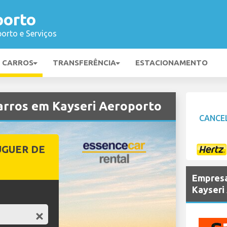
porto
orto e Serviços
E CARROS
TRANSFERÊNCIA
ESTACIONAMENTO
arros em Kayseri Aeroporto
CANCE
UGUER DE
Empresa
Kayseri