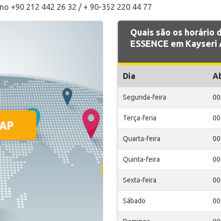
rno +90 212 442 26 32 / + 90-352 220 44 77
Quais são os horário
ESSENCE em Kayseri 
Dia
A
Segunda-feira
00
Terça-feria
00
Quarta-feira
00
Quinta-feira
00
Sexta-feira
00
Sábado
00