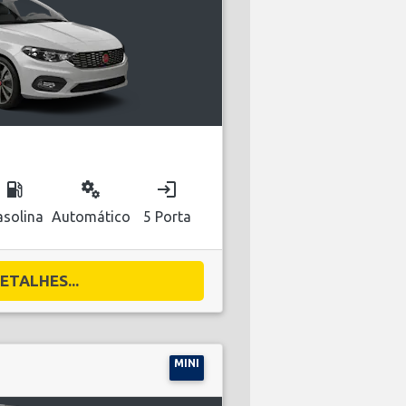
local_gas_station
miscellaneous_services
login
solina
Automático
5 Porta
ETALHES...
MINI