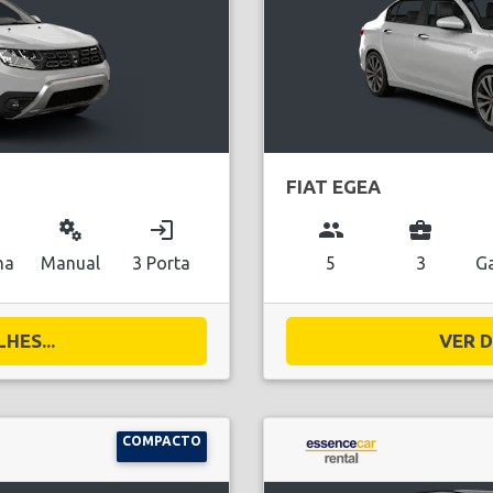
FIAT EGEA
miscellaneous_services
login
group
business_center
na
Manual
3 Porta
5
3
Ga
HES...
VER D
COMPACTO