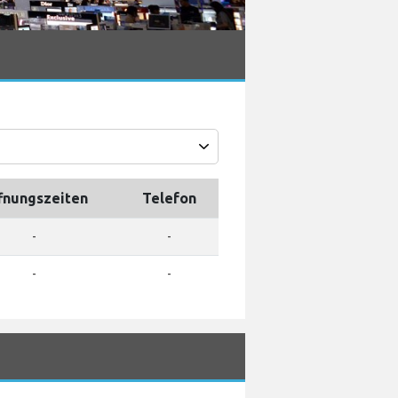
fnungszeiten
Telefon
-
-
-
-