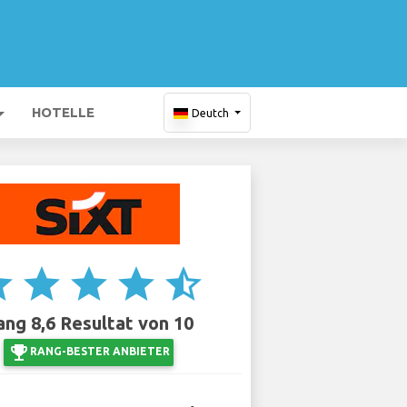
HOTELLE
Deutch
ar
star
star
star
star_half
ang 8,6 Resultat von 10
emoji_events
RANG-BESTER ANBIETER