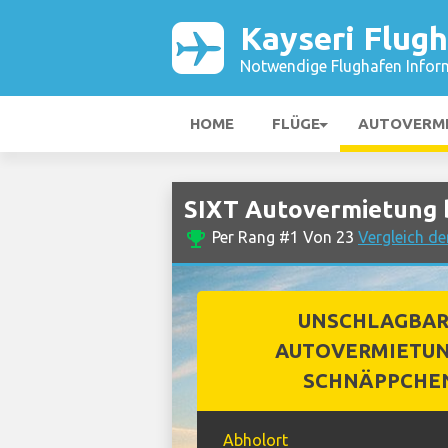
Kayseri Flug
Notwendige Flughafen Infor
HOME
FLÜGE
AUTOVERM
SIXT Autovermietung b
emoji_events
Per Rang #1 Von 23
Vergleich de
UNSCHLAGBA
AUTOVERMIETUN
SCHNÄPPCHE
Abholort