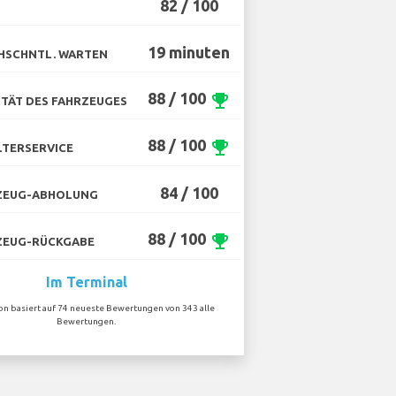
82 / 100
19 minuten
HSCHNTL. WARTEN
88 / 100
emoji_events
TÄT DES FAHRZEUGES
88 / 100
emoji_events
TERSERVICE
84 / 100
ZEUG-ABHOLUNG
88 / 100
emoji_events
ZEUG-RÜCKGABE
Im Terminal
ion basiert auf 74 neueste Bewertungen von 343 alle
Bewertungen.