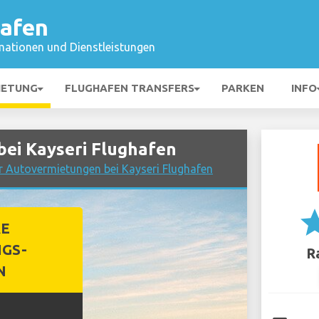
hafen
mationen und Dienstleistungen
IETUNG
FLUGHAFEN TRANSFERS
PARKEN
INFO
ei Kayseri Flughafen
r Autovermietungen bei Kayseri Flughafen
st
RE
GS-
R
N