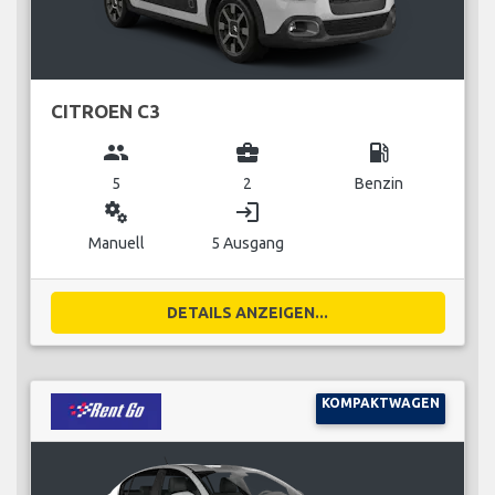
CITROEN C3
group
business_center
local_gas_station
5
2
Benzin
miscellaneous_services
login
Manuell
5 Ausgang
DETAILS ANZEIGEN...
KOMPAKTWAGEN