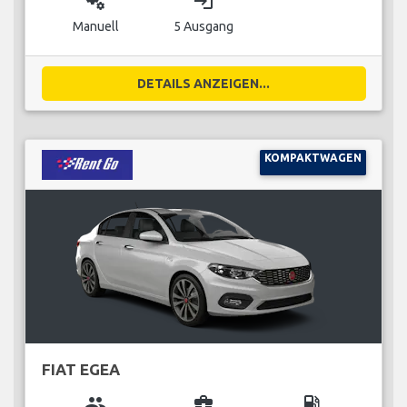
miscellaneous_services
login
Manuell
5 Ausgang
DETAILS ANZEIGEN...
KOMPAKTWAGEN
FIAT EGEA
group
business_center
local_gas_station