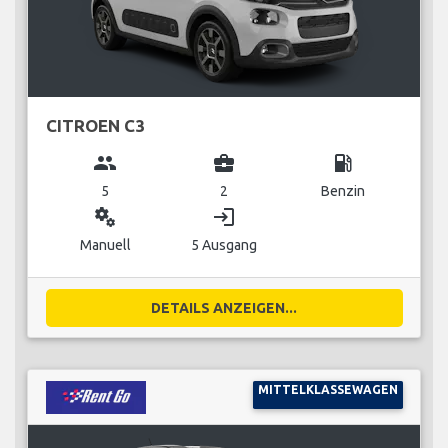
CITROEN C3
group
business_center
local_gas_station
5
2
Benzin
miscellaneous_services
login
Manuell
5 Ausgang
DETAILS ANZEIGEN...
MITTELKLASSEWAGEN