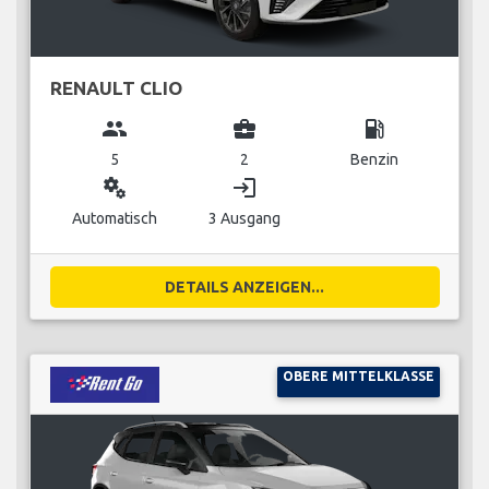
RENAULT CLIO
group
business_center
local_gas_station
5
2
Benzin
miscellaneous_services
login
Automatisch
3 Ausgang
DETAILS ANZEIGEN...
OBERE MITTELKLASSE