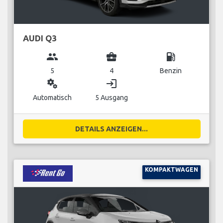
AUDI Q3
group
business_center
local_gas_station
5
4
Benzin
miscellaneous_services
login
Automatisch
5 Ausgang
DETAILS ANZEIGEN...
KOMPAKTWAGEN