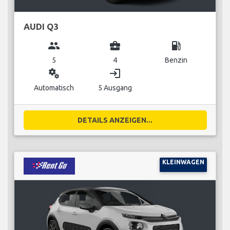
AUDI Q3
group
business_center
local_gas_station
5
4
Benzin
miscellaneous_services
login
Automatisch
5 Ausgang
DETAILS ANZEIGEN...
KLEINWAGEN