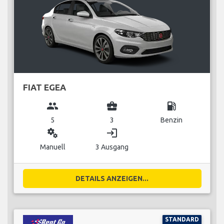
FIAT EGEA
group
business_center
local_gas_station
5
3
Benzin
miscellaneous_services
login
Manuell
3 Ausgang
DETAILS ANZEIGEN...
STANDARD