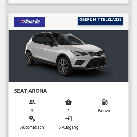
OBERE MITTELKLASSE
SEAT ARONA
group
business_center
local_gas_station
5
2
Benzin
miscellaneous_services
login
Automatisch
5 Ausgang