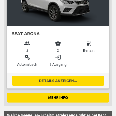
SEAT ARONA
group
business_center
local_gas_station
5
2
Benzin
miscellaneous_services
login
Automatisch
5 Ausgang
DETAILS ANZEIGEN...
MEHR INFO
Welche manuellen/Schaltmietfahrzeuge gibt es bei Rent