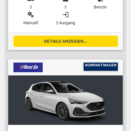
5
3
Benzin
miscellaneous_services
login
Manuell
5 Ausgang
DETAILS ANZEIGEN...
KOMPAKTWAGEN