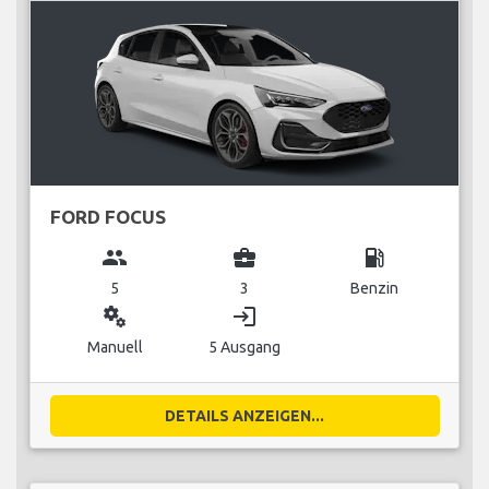
FORD FOCUS
group
business_center
local_gas_station
5
3
Benzin
miscellaneous_services
login
Manuell
5 Ausgang
DETAILS ANZEIGEN...