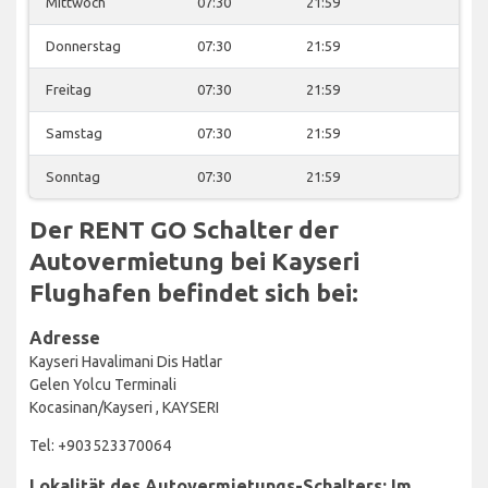
Mittwoch
07:30
21:59
Donnerstag
07:30
21:59
Freitag
07:30
21:59
Samstag
07:30
21:59
Sonntag
07:30
21:59
Der RENT GO Schalter der
Autovermietung bei Kayseri
Flughafen befindet sich bei:
Adresse
Kayseri Havalimani Dis Hatlar
Gelen Yolcu Terminali
Kocasinan/Kayseri , KAYSERI
Tel: +903523370064
Lokalität des Autovermietungs-Schalters: Im