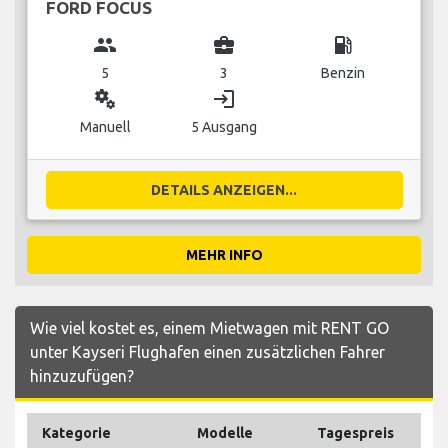
FORD FOCUS
group
business_center
local_gas_station
5
3
Benzin
miscellaneous_services
login
Manuell
5 Ausgang
DETAILS ANZEIGEN...
MEHR INFO
Wie viel kostet es, einem Mietwagen mit RENT GO
unter Kayseri Flughafen einen zusätzlichen Fahrer
hinzuzufügen?
Kategorie
Modelle
Tagespreis