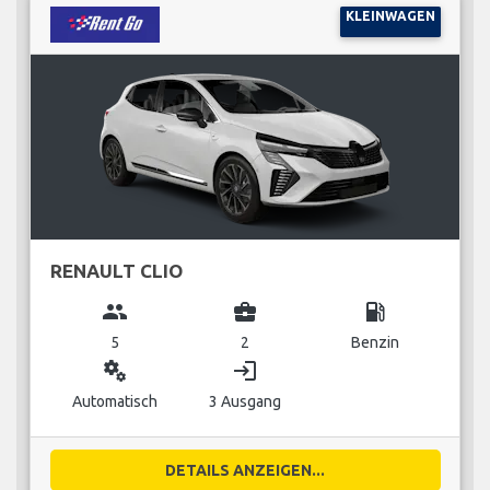
KLEINWAGEN
RENAULT CLIO
group
business_center
local_gas_station
5
2
Benzin
miscellaneous_services
login
Automatisch
3 Ausgang
DETAILS ANZEIGEN...