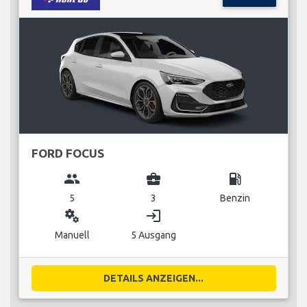
FORD FOCUS
group
business_center
local_gas_station
5
3
Benzin
miscellaneous_services
login
Manuell
5 Ausgang
DETAILS ANZEIGEN...