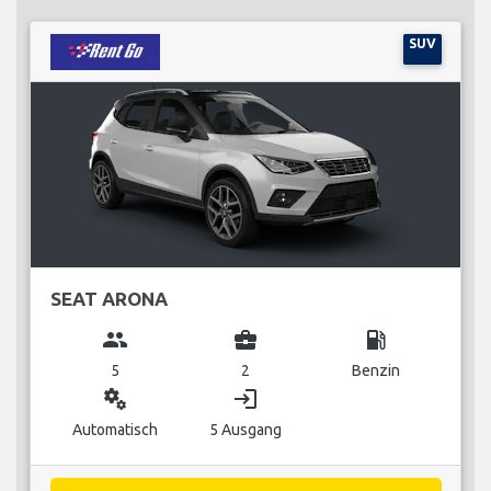
SUV
SEAT ARONA
group
business_center
local_gas_station
5
2
Benzin
miscellaneous_services
login
Automatisch
5 Ausgang