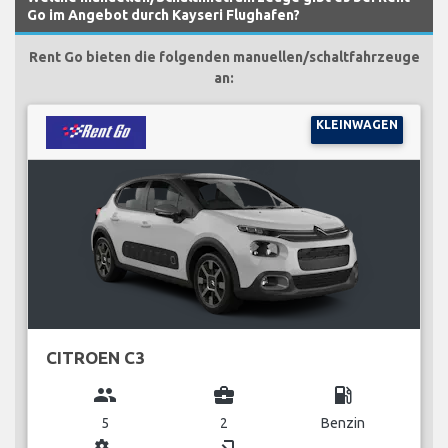
Go im Angebot durch Kayseri Flughafen?
Rent Go bieten die folgenden manuellen/schaltfahrzeuge
an:
KLEINWAGEN
CITROEN C3
group
business_center
local_gas_station
5
2
Benzin