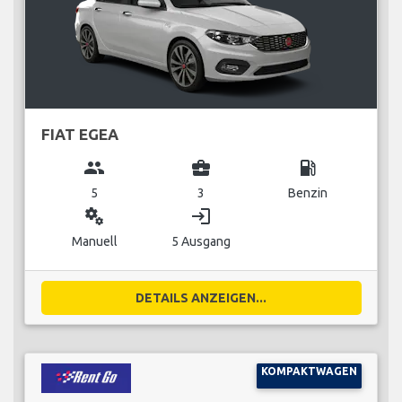
FIAT EGEA
group
business_center
local_gas_station
5
3
Benzin
miscellaneous_services
login
Manuell
5 Ausgang
DETAILS ANZEIGEN...
KOMPAKTWAGEN