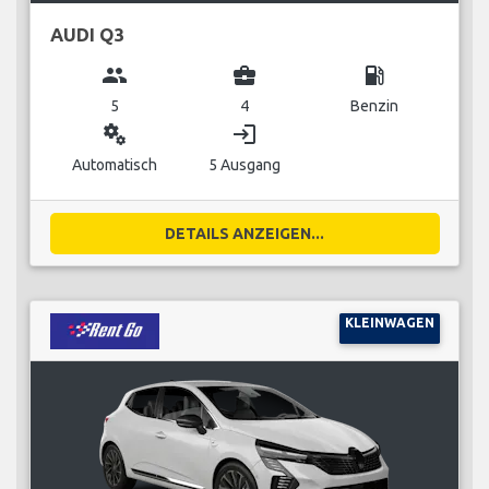
AUDI Q3
group
business_center
local_gas_station
5
4
Benzin
miscellaneous_services
login
Automatisch
5 Ausgang
DETAILS ANZEIGEN...
KLEINWAGEN