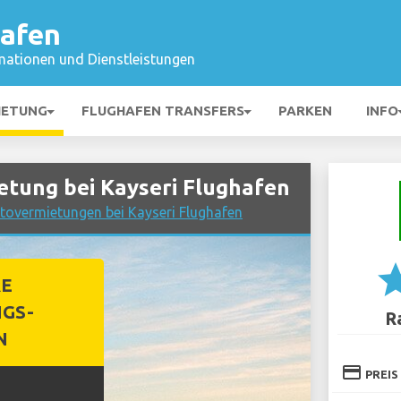
hafen
mationen und Dienstleistungen
IETUNG
FLUGHAFEN TRANSFERS
PARKEN
INFO
ung bei Kayseri Flughafen
utovermietungen bei Kayseri Flughafen
st
RE
GS-
R
N
credit_card
PREIS