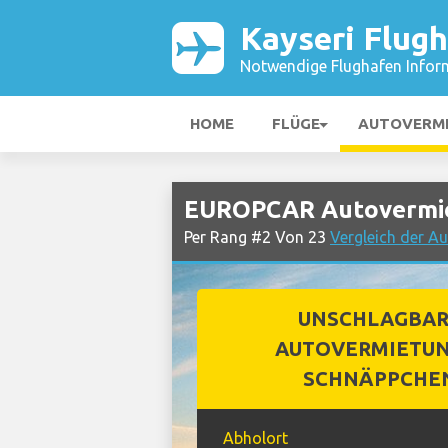
Kayseri Flug
Notwendige Flughafen Infor
HOME
FLÜGE
AUTOVERM
EUROPCAR Autovermiet
Per Rang #2 Von 23
Vergleich der A
UNSCHLAGBA
AUTOVERMIETUN
SCHNÄPPCHE
Abholort