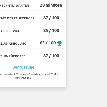
28 minuten
HSCHNTL. WARTEN
87 / 100
TÄT DES FAHRZEUGES
85 / 100
TERSERVICE
85 / 100
emoji_events
ZEUG-ABHOLUNG
87 / 100
ZEUG-RÜCKGABE
Begrüssung
ion basiert auf 23 neueste Bewertungen von 225 alle
Bewertungen.