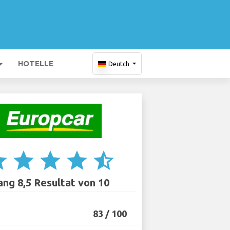
HOTELLE
Deutch
ar
star
star
star
star_half
ang 8,5 Resultat von 10
83 / 100