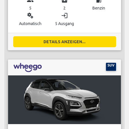
5
2
Benzin
miscellaneous_services
login
Automatisch
5 Ausgang
DETAILS ANZEIGEN...
SUV