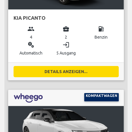
KIA PICANTO
group
business_center
local_gas_station
4
2
Benzin
miscellaneous_services
login
Automatisch
5 Ausgang
DETAILS ANZEIGEN...
KOMPAKTWAGEN