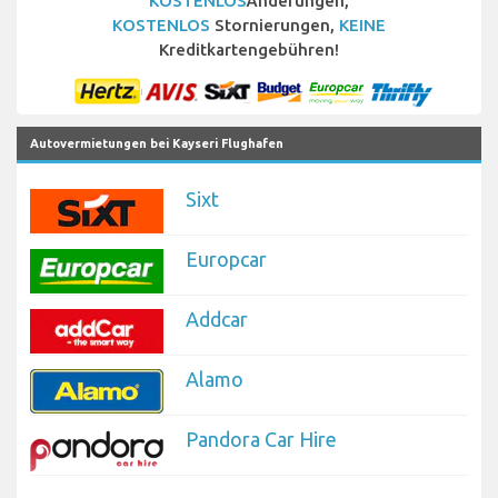
KOSTENLOS
Änderungen,
KOSTENLOS
Stornierungen,
KEINE
Kreditkartengebühren!
Autovermietungen bei Kayseri Flughafen
Sixt
Europcar
Addcar
Alamo
Pandora Car Hire