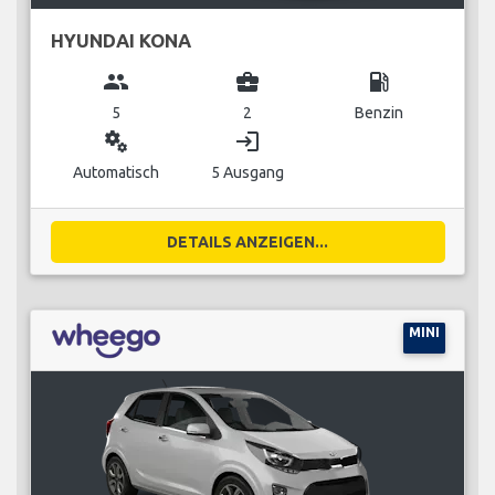
HYUNDAI KONA
group
business_center
local_gas_station
5
2
Benzin
miscellaneous_services
login
Automatisch
5 Ausgang
DETAILS ANZEIGEN...
MINI