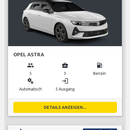
OPEL ASTRA
group
business_center
local_gas_station
5
3
Benzin
miscellaneous_services
login
Automatisch
5 Ausgang
DETAILS ANZEIGEN...