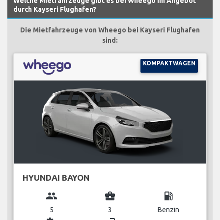
Welche Mietfahrzeuge gibt es bei Wheego im Angebot
durch Kayseri Flughafen?
Die Mietfahrzeuge von Wheego bei Kayseri Flughafen
sind:
KOMPAKTWAGEN
HYUNDAI BAYON
group
business_center
local_gas_station
5
3
Benzin