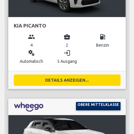
KIA PICANTO
group
business_center
local_gas_station
4
2
Benzin
miscellaneous_services
login
Automatisch
5 Ausgang
DETAILS ANZEIGEN...
OBERE MITTELKLASSE