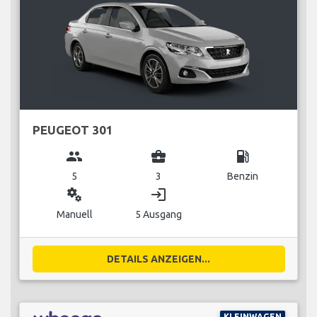
PEUGEOT 301
group
business_center
local_gas_station
5
3
Benzin
miscellaneous_services
login
Manuell
5 Ausgang
DETAILS ANZEIGEN...
KLEINWAGEN