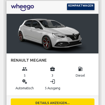
KOMPAKTWAGEN
RENAULT MEGANE
group
business_center
local_gas_station
5
3
Diesel
miscellaneous_services
login
Automatisch
5 Ausgang
DETAILS ANZEIGEN...