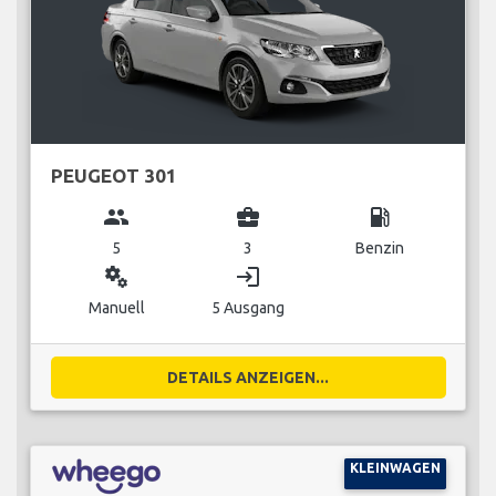
PEUGEOT 301
group
business_center
local_gas_station
5
3
Benzin
miscellaneous_services
login
Manuell
5 Ausgang
DETAILS ANZEIGEN...
KLEINWAGEN