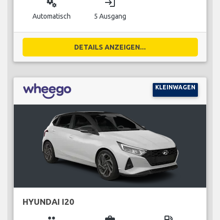
miscellaneous_services
login
Automatisch
5 Ausgang
DETAILS ANZEIGEN...
KLEINWAGEN
HYUNDAI I20
group
business_center
local_gas_station