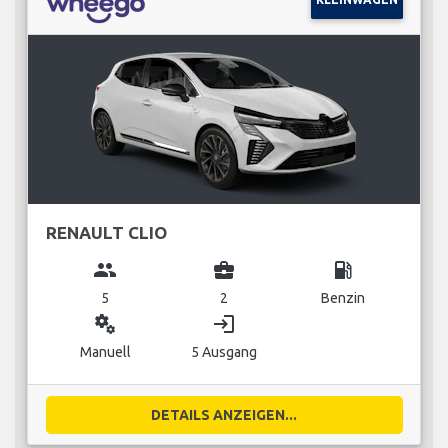
RENAULT CLIO
group
business_center
local_gas_station
5
2
Benzin
miscellaneous_services
login
Manuell
5 Ausgang
DETAILS ANZEIGEN...