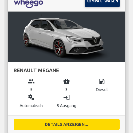
KOMPAKTWAGEN
RENAULT MEGANE
group
business_center
local_gas_station
5
3
Diesel
miscellaneous_services
login
Automatisch
5 Ausgang
DETAILS ANZEIGEN...