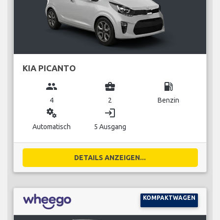
KIA PICANTO
group
business_center
local_gas_station
4
2
Benzin
miscellaneous_services
login
Automatisch
5 Ausgang
DETAILS ANZEIGEN...
KOMPAKTWAGEN