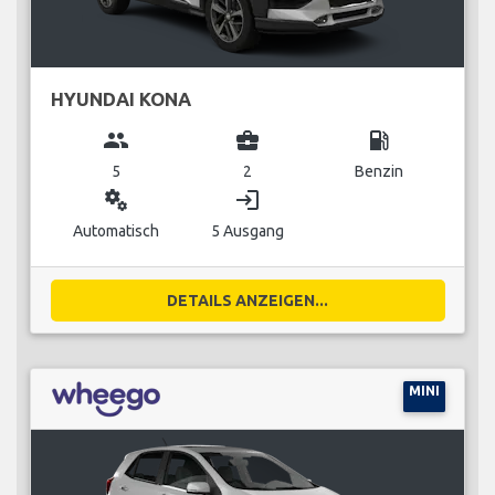
HYUNDAI KONA
group
business_center
local_gas_station
5
2
Benzin
miscellaneous_services
login
Automatisch
5 Ausgang
DETAILS ANZEIGEN...
MINI