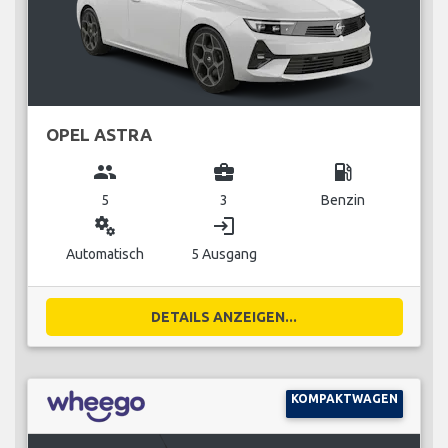
OPEL ASTRA
group
business_center
local_gas_station
5
3
Benzin
miscellaneous_services
login
Automatisch
5 Ausgang
DETAILS ANZEIGEN...
KOMPAKTWAGEN