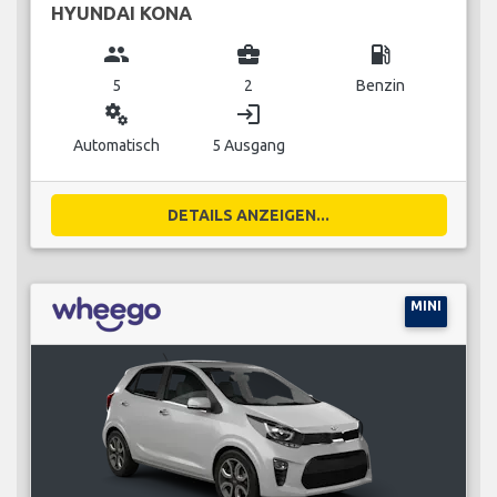
HYUNDAI KONA
group
business_center
local_gas_station
5
2
Benzin
miscellaneous_services
login
Automatisch
5 Ausgang
DETAILS ANZEIGEN...
MINI