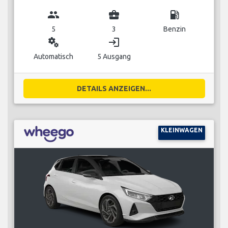
group
business_center
local_gas_station
5
3
Benzin
miscellaneous_services
login
Automatisch
5 Ausgang
DETAILS ANZEIGEN...
KLEINWAGEN