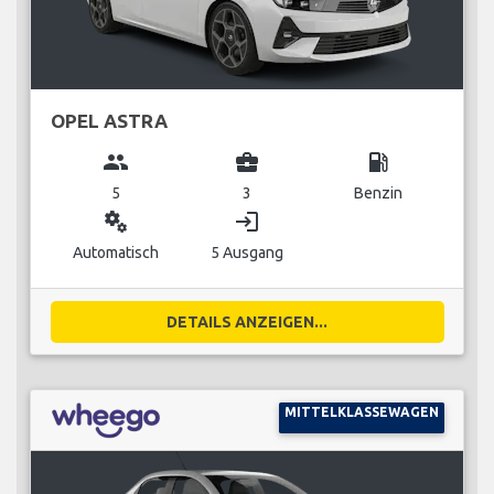
OPEL ASTRA
group
business_center
local_gas_station
5
3
Benzin
miscellaneous_services
login
Automatisch
5 Ausgang
DETAILS ANZEIGEN...
MITTELKLASSEWAGEN