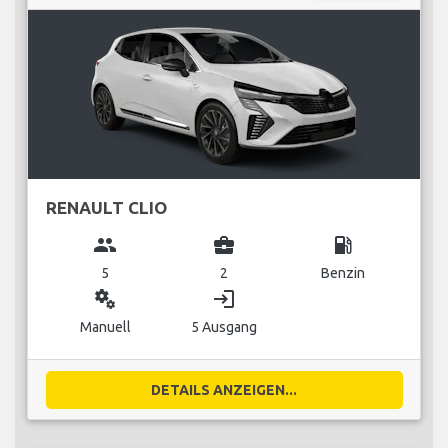
RENAULT CLIO
group
business_center
local_gas_station
5
2
Benzin
miscellaneous_services
login
Manuell
5 Ausgang
DETAILS ANZEIGEN...