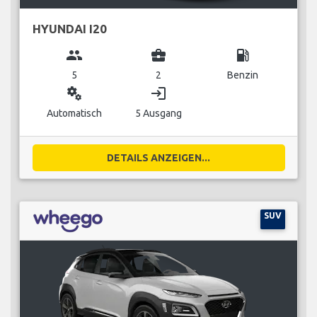
HYUNDAI I20
group
business_center
local_gas_station
5
2
Benzin
miscellaneous_services
login
Automatisch
5 Ausgang
DETAILS ANZEIGEN...
SUV